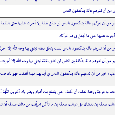
ر من أن تذرهم عالة يتكففون الناس
ر من أن تتركهم عالة يتكففون الناس لن تنفق نفقة إلا أجرت عليها حتى اللقمة
ا أجرت عليها حتى ما تجعل فى فم امرأتك
 من أن تذرهم عالة يتكففون الناس لست بنافق نفقة تبتغي بها وجه الله إلا آجرك 
 من أن تذرهم عالة يتكففون الناس لن تنفق نفقة تبتغي بها وجه الله إلا أجرت عل
نياء خير من أن تدعهم عالة يتكففون الناس في أيديهم مهما أنفقت فهو لك صدقة 
دت به درجة ورفعة لعلك أن تخلف حتى ينتفع بك أقوام ويضر بك آخرون اللهم أ
الك صدقة إن نفقتك على عيالك صدقة إن ما تأكل امرأتك من مالك صدقة أن تدع