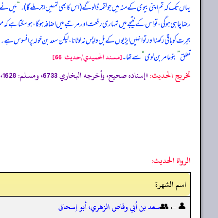
یہاں تک کہ تم اپنی بیوی کے منہ میں جو لقمہ ڈالو گے (اس کا بھی تمہیں اجر ملے گا)۔
“
میں نے عر
رضا چاہی ہوگی، تو اس کے نتیجے میں تمہاری رفعت اور مرتبے میں اضافہ ہوگا، ہو سکتا ہ
ہجرت کو باقی رکھنا اور تو انہیں ایڑیوں کے بل واپس نہ لوٹانا، لیکن سعد بن خولہ پر افسوس ہے۔
تعلق
”
بنو عامر بن لوی
“
سے تھا۔
[مسند الحميدي/حدیث: 66]
تخریج الحدیث:
«إسناده صحيح، وأخرجه البخاري 6733، ومسلم: 1628، وأخرجه أبو يعلى الموصلي فى ”مسنده“:427، 447، وصحيح ابن حبان: 4249»
الرواة الحديث:
اسم الشهرة
👤←👥
سعد بن أبي وقاص الزهري، أبو إسحاق