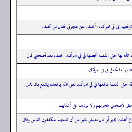
 ترفعها إلى في امرأتك آأخلف عن هجرتي فقال لن تخلف
الله بها حتى اللقمة تجعلها في في امرأتك أخلف بعد أصحابي قال
يها ما تجعل في في امرأتك
حتى اللقمة ترفعها في في امرأتك لعل الله يرفعك ينتفع بك ناس
مض لأصحابي هجرتهم ولا تردهم على أعقابهم
 أهلك بخير أو قال بعيش خير من أن تدعهم يتكففون الناس وقال