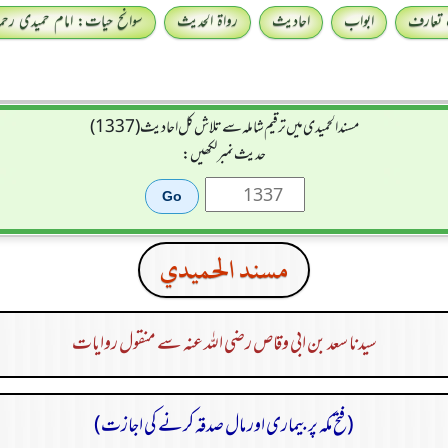
 تعارف
ابواب
احادیث
رواۃ الحدیث
سوانح حیات: امام حمیدی رحمہ 
مسند الحمیدی میں ترقیم شاملہ سے تلاش کل احادیث (1337)
حدیث نمبر لکھیں:
مسند الحميدي
سیدنا سعد بن ابی وقاص رضی اللہ عنہ سے منقول روایات
(فتح مکہ پر بیماری اور مال صدقہ کرنے کی اجازت)