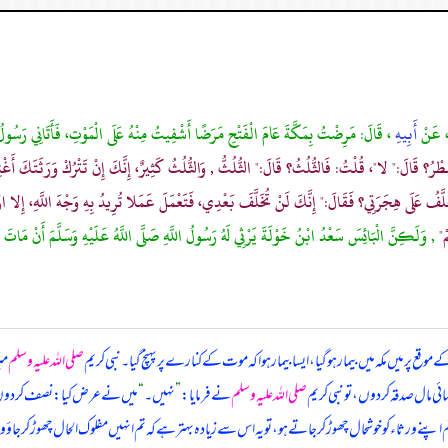
 عَنْ
أَبِيهِ
، قَالَ: مَرِضْتُ بِمَكَّةَ عَامَ الْفَتْحِ مَرَضًا أَشْفِيتُ مِنْهُ عَلَى الْمَوْتِ، فَأَتَانِي رَسُولُ ال
طْرُ؟ قَالَ:" لا"، قُلْتُ: فَالثُّلُثُ؟ قَالَ:" الثُّلُثُّ , وَالثُّلُثُ كَثِيرٌ، إِنَّكَ إِنْ تَتْرُكْ وَرَثَتَكَ أَغْنِي
خَلَّفُ عَلَى هِجَرَتِي؟ فَقَالَ:" إِنَّكَ لَنْ تُخَلَّفَ بَعْدِي، فَتَعْمَلَ عَمَلا تُرِيدُ بِهِ وَجْهَ اللَّهِ، إِلا ازْ
مْ"
, وَلَكِنَّ الْبَائِسَ سَعْدُ ابْنُ خَوْلَةَ يَرْثِي لَهُ رَسُولُ اللَّهِ صَلَّى اللَّهُ عَلَيْهِ وَسَلَّمَ أَنْ مَاتَ
وقع پر میں مکہ میں بیمار ہو گیا، ایسا بیمار ہوا کہ موت کے کنارے پر پہنچ گیا۔ نبی کریم
صلی اللہ علیہ وسلم
می
 مال صدقہ کر دوں، تو نبی کریم
صلی اللہ علیہ وسلم
نے فرمایا:
”
نہیں۔
“
میں نے عرض کیا: نصف کر دوں؟
م اپنے ورثاء کو خوشحال چھوڑ کر جاتے ہو، تو یہ اس سے زیادہ بہتر ہے کہ تم انہیں مفلوک الحال چھوڑ کر جاؤ