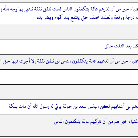
نياء خير من أن تذرهم عالة يتكففون الناس لست تنفق نفقة تبتغي بها وجه الله إ
ت به درجة ورفعة ولعلك تخلف حتى ينتفع بك أقوام ويضر بك
ن بعد الثلث جائزا
نياء خير من أن تدعهم عالة يتكففون الناس لن تنفق نفقة إلا أجرت فيها حتى الل
هم على أعقابهم لكن البائس سعد بن خولة يرثي له رسول الله أن مات بمكة
غنياء خير لهم من أن تتركهم عالة يتكففون الناس