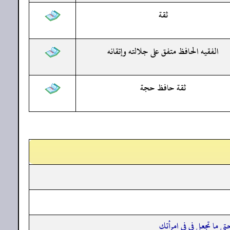
ثقة
الفقيه الحافظ متفق على جلالته وإتقانه
ثقة حافظ حجة
تى ما تجعل في في امرأتك