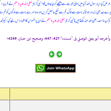
ض کیا: یا رسول اللہ! کیا میں اپنی ہجرت سے پیچھے کر دیا جاؤں گا؟ نبی کریم
صلی اللہ علیہ وسلم
نے فرمایا:
”
ے کہ میرے بعد بھی زندہ رہو تاکہ بہت سے لوگ تم سے نفع حاصل کریں اور دوسرے بہت سے لوگوں کو تم س
“
(سیدنا سعد رضی اللہ عنہ کہتے ہیں) نبی کریم
صلی اللہ علیہ وسلم
نے ان پر افسوس کا اظہار اس لیے کیا، کیونکہ ا