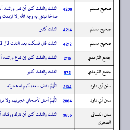
صحيح مسلم
الثلث والثلث كثير أن تذر ورثتك أغ
4209
صالحا تبتغي به وجه الله إلا ازدد
صحيح مسلم
الثلث كثير
4214
صحيح مسلم
الثلث قال فسكت بعد الثلث قال فكا
4212
جامع الترمذي
الثلث والثلث كثير إن تدع ورثتك أغ
2116
جامع الترمذي
الثلث والثلث كثير
975
سنن أبي داود
اللهم اشف سعدا أتمم له هجرته
3104
سنن أبي داود
اللهم أمض لأصحابي هجرتهم ولا ترد
2864
سنن النسائى
الثلث والثلث كثير أن تترك ورثتك أ
3656
الصغرى