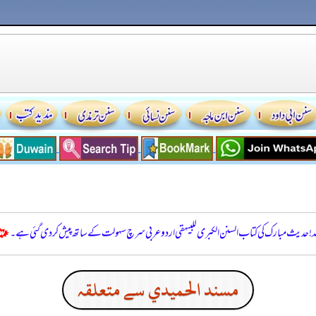
للہ! حدیث مبارک کی کتاب السنن الكبرى للبيهقي اردو عربی سرچ سہولت کے ساتھ پیش کر دی گئی ہے۔
مسند الحميدي سے متعلقہ