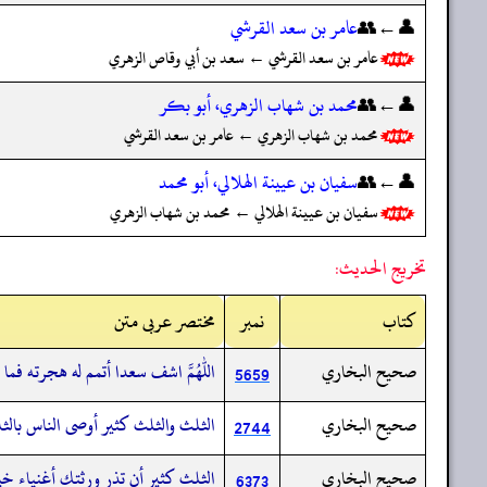
👤←👥
عامر بن سعد القرشي
عامر بن سعد القرشي ← سعد بن أبي وقاص الزهري
👤←👥
محمد بن شهاب الزهري، أبو بكر
محمد بن شهاب الزهري ← عامر بن سعد القرشي
👤←👥
سفيان بن عيينة الهلالي، أبو محمد
سفيان بن عيينة الهلالي ← محمد بن شهاب الزهري
تخريج الحديث:
کتاب
نمبر
مختصر عربی متن
صحيح البخاري
اللهم اشف سعدا أتمم له هجرته فما 
5659
صحيح البخاري
الثلث والثلث كثير أوصى الناس بالث
2744
صحيح البخاري
الثلث كثير أن تذر ورثتك أغنياء خير
6373