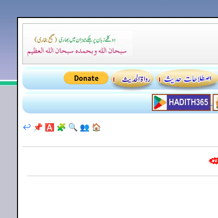
↩️
📌
🅰️
🧩
🔍
👥
🏠