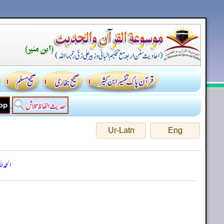
Ur-Latn
Eng
الحمد