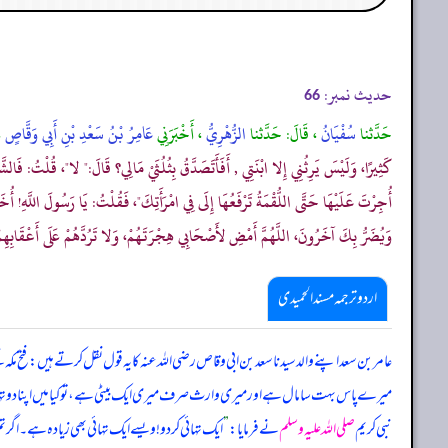
حدیث نمبر:
66
حَدَّثنا
سُفْيَانُ
، قَالَ: حَدَّثنا
الزُّهْرِيُّ
، أَخْبَرَنِي
عَامِرُ بْنُ سَعْدِ بْنِ أَبِي وَقَّاصٍ
،
كَثِيرًا، وَلَيْسَ يَرِثُنِي إِلا ابْنَتِي , أَفَأَتَصَدَّقُ بِثُلُثَيْ مَالِي؟ قَالَ:" لا"، قُلْتُ: فَالشَّ
أُجِرْتَ عَلَيْهَا حَتَّى اللُّقْمَةُ تَرْفَعُهَا إِلَى فِي امْرَأَتِكَ"، فَقُلْتُ: يَا رَسُولَ اللَّهِ! أُ
وَيُضَرُّ بِكَ آخَرُونَ، اللَّهُمَّ أَمْضِ لأَصْحَابِي هِجْرَتَهُمْ، وَلا تَرُدَّهُمْ عَلَى أَعْقَابِهِ
اردو ترجمہ مسند الحمیدی
عامر بن سعد اپنے والد سیدنا سعد بن ابی وقاص رضی اللہ عنہ کا یہ قول نقل کرتے ہیں: فتح مکہ کے م
میرے پاس بہت سا مال ہے اور میری وارث صرف میری ایک بیٹی ہے، تو کیا میں اپنا دو تہائی
نبی کریم
صلی اللہ علیہ وسلم
نے فرمایا:
”
ایک تہائی کر دو! ویسے ایک تہائی بھی زیادہ ہے۔ اگر ت