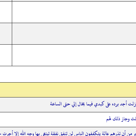
زلت أجد برده على كبدي فيما يخال إلي حتى الساعة
لث وجاز ذلك لهم
 من أن تذرهم عالة يتكففون الناس لن تنفق نفقة تبتغي بها وجه الله إلا أجرت ح