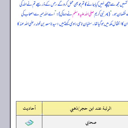
تمہیں مجھ سے پیچھے نہیں کیا جائے گا تم جو بھی عمل کرو گے، جس کے ذریعے تم نے اللہ کی
ے نقصان ہو۔
“
(پھر نبی کریم
صلی اللہ علیہ وسلم
نے دعا کی):
”
اے اللہ میرے اصحاب کی
ن کا انتقال مکہ میں ہو گیا تھا۔ سفیان نامی راوی کہتے ہیں: سیدنا سعد بن خولہ رضی اللہ عنہ کا
الرتبة عند ابن حجر/ذهبي
أحاديث
صحابي