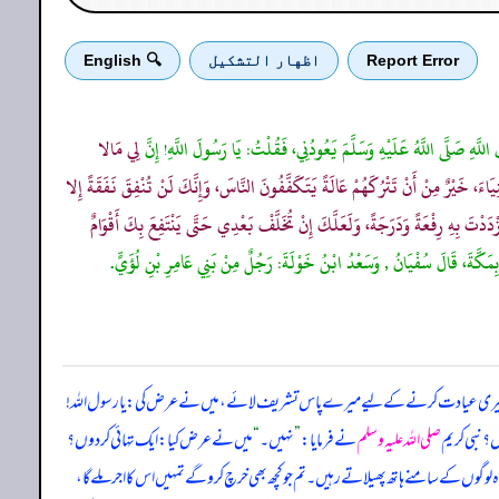
Report Error
اظهار التشكيل
🔍 English
لَّهِ صَلَّى اللَّهُ عَلَيْهِ وَسَلَّمَ يَعُودُنِي، فَقُلْتُ: يَا رَسُولَ اللَّهِ! إِنَّ
لِي مَالا
َاءَ، خَيْرٌ مِنْ أَنْ تَتْرُكَهُمْ عَالَةً يَتَكَفَّفُونَ النَّاسَ، وَإِنَّكَ لَنْ تُنْفِقَ نَفَقَةً إِلا
دَدْتَ بِهِ رِفْعَةً وَدَرَجَةً، وَلَعَلَّكَ إِنْ تُخَلَّفْ بَعْدِي حَتَّى يَنْتَفِعَ بِكَ أَقْوَامٌ
 بِمَكَّةَ، قَالَ سُفْيَانُ , وَسَعْدُ ابْنُ خَوْلَةَ: رَجُلٌ مِنْ بَنِي عَامِرِ بْنِ لُؤَيٍّ.
ری عیادت کرنے کے لیے میرے پاس تشریف لائے، میں نے عرض کی: یا رسول اللہ!
 نبی کریم
صلی اللہ علیہ وسلم
نے فرمایا:
”
نہیں۔
“
میں نے عرض کیا: ایک تہائی کر دوں؟
 وہ لوگوں کے سامنے ہاتھ پھیلاتے رہیں۔ تم جو کچھ بھی خرچ کرو گے تمہیں اس کا اجر ملے گا،