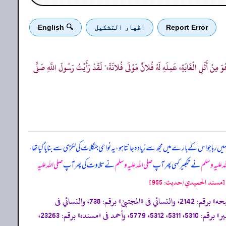
Report Error
اظهار التشكيل
🔍 English
وَ مِنْ أَثَلِ الْغَابَةِ، عَمِلَهِ لَهُ فُلانٌ مَوْلَى فُلانَةَ،" لَقَدْ رَأَيْتُ رَسُولَ اللَّهِ صَلَّى
 نہیں رہا جو اس کے بارے میں مجھ سے زیادہ جانتا ہو، یہ نواحی جنگلات کی لکڑی سے بنایا گیا تھا،
ہ علیہ وسلم
نے تکبیر کہی پھر آپ
صلی اللہ علیہ وسلم
نے تلاوت کی پھر آپ
صلی اللہ علیہ
[مسند الحميدي/حدیث: 955]
حه»
برقم: 2142، والنسائي فى
«المجتبیٰ»
برقم: 738، والنسائي فى
ير»
برقم: 5310، 5311، 5312، 5779، وأحمد فى
«مسنده»
برقم: 23263،