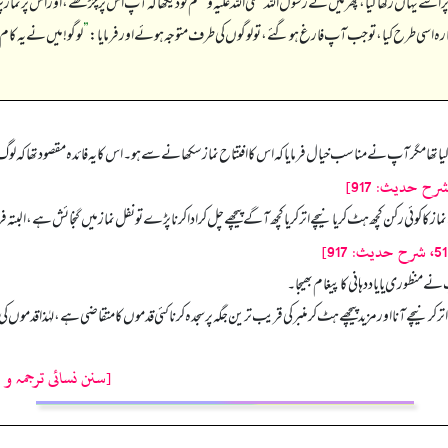
پر اسے یہاں رکھا گیا، پھر میں نے رسول اللہ صلی اللہ علیہ وسلم کو دیکھا کہ آپ اس پر چڑھے، اور اس پر ن
ہ اسی طرح کیا، تو جب آپ فارغ ہو گئے، تو لوگوں کی طرف متوجہ ہوئے اور فرمایا:
”
لوگو! میں نے یہ کا
ا گیا تھا مگر آپ نے مناسب خیال فرمایا کہ اس کا افتتاح نماز سکھانے سے ہو۔ اس کا یہ فائدہ مقصود تھا کہ
ماز کا کوئی رکن کچھ ہٹ کر یا نیچے اتر کر یا کچھ آگے پیچھے چل کر ادا کرنا پڑے تو نفل نماز میں گنجائش ہے، 
نظوری یا یاددہانی کا پیغام بھیجا۔
ے آنا اور مزید پیچھے ہٹ کر منبر کی قریب ترین جگہ پر سجدہ کرنا کئی قدموں کا متقاضی ہے، لہٰذا قدموں ک
[سنن نسائی ترجمہ و 