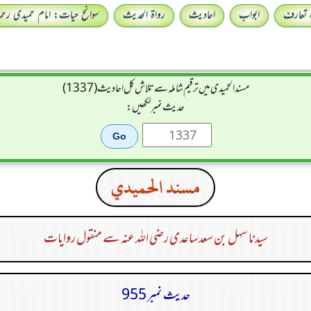
 تعارف
ابواب
احادیث
رواۃ الحدیث
سوانح حیات: امام حمیدی رحمہ 
مسند الحمیدی میں ترقیم شاملہ سے تلاش کل احادیث (1337)
حدیث نمبر لکھیں:
مسند الحميدي
سیدنا سہل بن سعد ساعدی رضی اللہ عنہ سے منقول روایات
حدیث نمبر 955