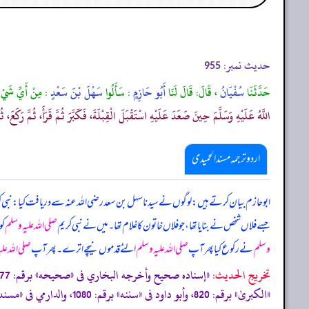
حدیث نمبر:
955
حَدَّثَنَا
سُفْيَانُ
، قَالَ: قَالَ لَنَا
أَبُو حَازِمٍ
: سَأَلُوا
سَهْلَ بْنَ سَعْدٍ
: مِنْ أَيِّ شَيْءٍ 
اللَّهُ عَلَيْهِ وَسَلَّمَ حِينَ صَعَدَ عَلَيْهِ اسْتَقْبَلَ الْقِبْلَةَ، فَكَبَّرَ ثُمَّ قَرَأَ، ثُمَّ رَكَعَ،
اردو ترجمہ مسند الحمیدی
ابو حازم بیان کرتے ہیں: لوگوں نے سیدنا سہل بن سعد رضی اللہ عنہ سے دریافت کیا: نبی ک
جسے فلاں شخص نے بنایا تھا، جو فلاں خاتون کا غلام تھا۔ میں نے نبی کریم
صلی اللہ علیہ وسلم
کو
وسلم
نے رکوع کیا پھر آپ
صلی اللہ علیہ وسلم
الٹے قدموں نیچے اترے۔ پھر آپ
صلی اللہ عل
تخریج الحدیث:
«إسناده صحيح وأخرجه البخاري فى
«صحيحه»
برقم: 377، 448، 917، 2094، 2569، ومسلم فى
«الكبریٰ»
برقم: 820، وأبو داود فى
«سننه»
برقم: 1080، والدارمي فى
«مسنده