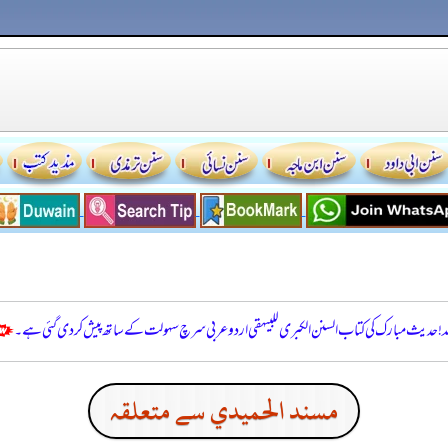
للہ! حدیث مبارک کی کتاب السنن الكبرى للبيهقي اردو عربی سرچ سہولت کے ساتھ پیش کر دی گئی ہے۔
مسند الحميدي سے متعلقہ