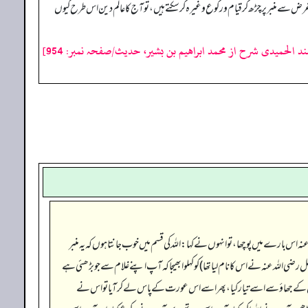
ض سے منبر پر چڑھ کر قیام و رکوع وغیر ہ کر سکتے ہیں، تو آ ج کا عالم دین اس طرح کیوں
د الحمیدی شرح از محمد ابراهيم بن بشير، حدیث/صفحہ نمبر: 954]
س بارے میں پوچھا، تو انہوں نے کہا: اللہ کی قسم میں خوب جانتا ہوں کہ یہ منبر
 رضی اللہ عنہ نے اس کا نام لیا تھا) کو کہلوا بھیجا کہ آپ اپنے غلام سے جو بڑھئی ہے
گل کے جھاؤ سے اسے تیار کیا، پھر اسے اس عورت کے پاس لے کر آیا تو اس نے