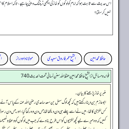
اس حدیث سے ثابت ہوا کہ امام کو لوگوں کو نماز کی اچھی ٹریننگ دینی چاہیے، تاکہ اسلام کا 
نہیں کر سکتا؟
حافظ محمد امین
الشیخ عمر فاروق سعیدی
مولانا داود راز
ال
فوائد ومسائل از الشيخ حافظ محمد امين حفظ الله سنن نسائي تحت الحديث 740
منبر پر نماز پڑھنے کا بیان۔
ابوحازم بن دینار کہتے ہیں کہ کچھ لوگ سہل بن سعد ساعدی رضی اللہ عنہ کے پاس آئے وہ
کس لکڑی کا تھا، میں نے اسے پہلے ہی دن دیکھا تھا جس دن وہ رکھا گیا، اور جس دن رسول صل
کہیں کہ وہ میرے لیے کچھ لکڑیوں کو اس طرح بنا دے کہ جب میں لوگوں کو وعظ و نصیح