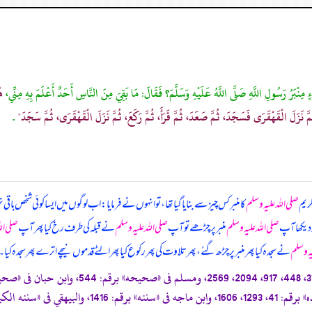
مِنْبَرُ رَسُولِ اللَّهِ صَلَّى اللَّهُ عَلَيْهِ وَسَلَّمَ؟ فَقَالَ: مَا بَقِيَ مِنَ النَّاسِ أَحَدٌ أَعْلَمَ بِهِ مِنِّي،
هُ
 ثُمَّ نَزَلَ الْقَهْقَرَى فَسَجَدَ، ثُمَّ صَعَدَ، ثُمَّ قَرَأَ، ثُمَّ رَكَعَ، ثُمَّ نَزَلَ الْقَهْقَرَى، ثُمَّ سَجَدَ"
.
ریم
صلی اللہ علیہ وسلم
کا منبر کس چیز سے بنایا گیا تھا، تو انہوں نے فرمایا: اب لوگوں میں ایسا کوئی شخص باقی
 دیکھا آپ
صلی اللہ علیہ وسلم
منبر پر چڑھے تو آپ
صلی اللہ علیہ وسلم
نے قبلہ کی طرف رخ کیا پھر آپ
صلی الل
یہ وسلم
نے سجدہ کیا پھر منبر پر چڑھ گئے، پھر تلاوت کی پھر رکوع کیا پھر الٹے قدموں نیچے اترے پھر سجدہ کیا۔
«صحيحه»
برقم: 544، وابن حبان فى
«صحي
»
برقم: 41، 1293، 1606، وابن ماجه فى
«سننه»
برقم: 1416، والبيهقي فى
«سننه الكب