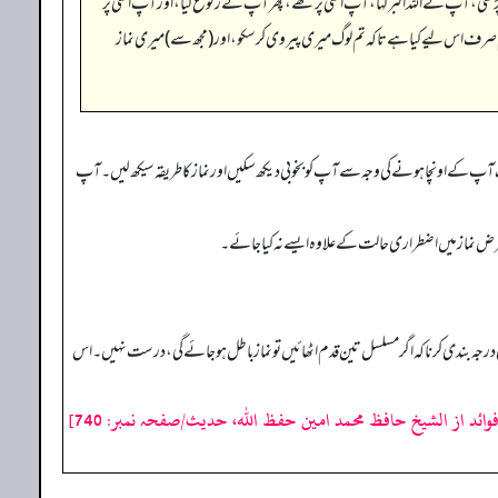
ماز پڑھی، آپ نے اللہ اکبر کہا، آپ اسی پر تھے، پھر آپ نے رکوع کیا، اور آپ اسی پر
م صرف اس لیے کیا ہے تاکہ تم لوگ میری پیروی کر سکو، اور (مجھ سے) میری نماز
 لوگ آپ کے اونچا ہونے کی وجہ سے آپ کو بخوبی دیکھ سکیں اور نماز کا طریقہ سیکھ لیں۔ آپ
البتہ فرض نماز میں اضطراری حالت کے علاوہ ایسے نہ کیا جائے۔
ی درجہ بندی کرنا کہ اگر مسلسل تین قدم اٹھائیں تو نماز باطل ہو جائے گی، درست نہیں۔ اس
فوائد از الشیخ حافظ محمد امین حفظ اللہ، حدیث/صفحہ نمبر: 740]