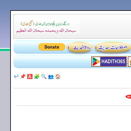
↩️
📌
🅰️
🧩
🔍
👥
🏠