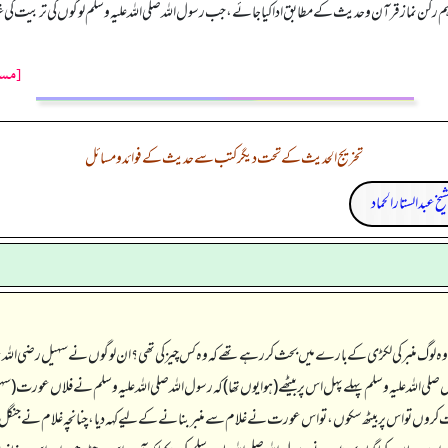
اہم رکن نماز قرآن و حدیث کے مطابق ادا کیا جائے، جب رسول اللہ صلی اللہ علیہ وسلم لوگوں کی تربیت کی غر
[مسن
تخریج الحدیث کے تحت دیگر کتب سے حدیث کے فوائد و مسائل
شیخ عبدالستار الحماد
 لوگ منبر کی لکڑی کے بارے میں بحث کر رہے تھے کہ وہ کس چیز کی تھی؟ ان لوگوں نے سہیل رضی اللہ عنہ ا
ی اللہ علیہ وسلم پہلے پہل اس پر بیٹھے (ہوا یوں تھا) کہ رسول اللہ صلی اللہ علیہ وسلم نے فلاں عورت (سہل
ت کروں تو اس پر بیٹھ سکوں، تو اس عورت نے غلام سے منبر بنانے کے لیے کہہ دیا، چنانچہ غلام نے جن