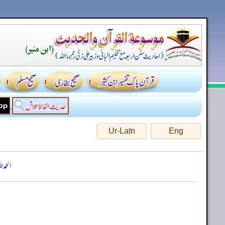
Ur-Latn
Eng
الحمد