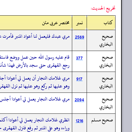
تخريج الحديث:
کتاب
نمبر
مختصر عربی متن
صحيح
مري عبدك فليعمل لنا أعواد المنبر فأمرت ع
2569
البخاري
صحيح
قام عليه رسول الله حين عمل ووضع فاستقبل
377
البخاري
رجع القهقرى حتى سجد بالأرض فهذا شأنه
صحيح
مري غلامك النجار أن يعمل لي أعوادا أجلس
917
البخاري
وهو عليها ثم ركع وهو عليها ثم نزل القهق
صحيح
مري غلامك النجار يعمل لي أعوادا أجلس عل
2094
البخاري
صحيح مسلم
انظري غلامك النجار يعمل لي أعوادا أكلم 
1216
وراءه وهو على المنبر ثم رفع فنزل القهقرى