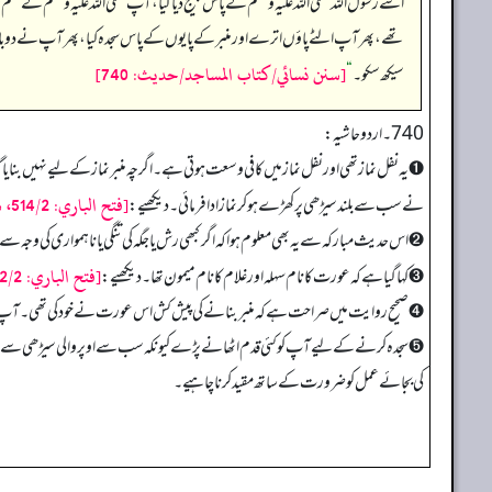
اسے رسول اللہ صلی اللہ علیہ وسلم کے پاس بھیج دیا گیا، آپ صلی اللہ علیہ وسلم کے حکم 
تھے، پھر آپ الٹے پاؤں اترے اور منبر کے پایوں کے پاس سجدہ کیا، پھر آپ نے دوبار
[سنن نسائي/كتاب المساجد/حدیث: 740]
سیکھ سکو۔‏‏‏‏
“
740 ۔ اردو حاشیہ:
➊ یہ نفل نماز تھی اور نفل نماز میں کافی وسعت ہوتی ہے۔ اگرچہ منبر نماز کے لیے نہیں بنای
[فتح الباري: 514/2، شرح حديث: 917]
نے سب سے بلند سیڑھی پر کھڑے ہو کر نماز ادا فرمائی۔ دیکھیے:
➋ اس حدیث مبارکہ سے یہ بھی معلوم ہوا کہ اگر کبھی رش یا جگہ کی تنگی یا ناہمواری کی وجہ سے ن
[فتح الباري: 512/2، شرح حديث: 917]
➌ کہا گیا ہے کہ عورت کا نام سہلہ اور غلام کا نام میمون تھا۔ دیکھیے:
➍ صحیح روایت میں صراحت ہے کہ منبر بنانے کی پیش کش اس عورت نے خود کی تھی۔ آپ نے م
➎ سجدہ کرنے کے لیے آپ کو کئی قدم اٹھانے پڑے کیونکہ سب سے اوپر والی سیڑھی سے اتر کر نیچ
کی بجائے عمل کو ضرورت کے ساتھ مقید کرنا چاہیے۔