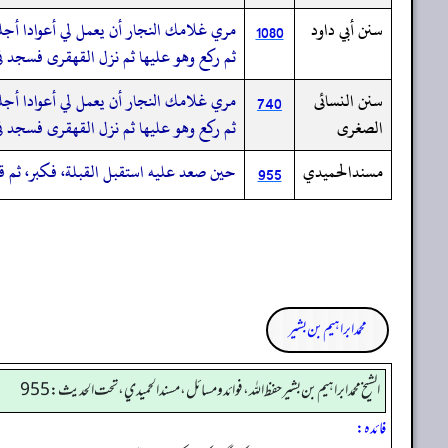
سنن أبي داود
مري غلامك النجار أن يعمل لي أعوادا أجلس 
1080
ثم ركع وهو عليها ثم نزل القهقرى فسجد في 
سنن النسائى
مري غلامك النجار أن يعمل لي أعوادا أجلس
740
الصغرى
ثم ركع وهو عليها ثم نزل القهقرى فسجد في أ
مسندالحميدي
حين صعد عليه استقبل القبلة، فكبر، ثم قر
955
محمد ابراہیم بن بشیر
الشيخ محمد ابراهيم بن بشير حفظ الله، فوائد و مسائل، مسند الحميدي، تحت الحديث:955
فائدہ: