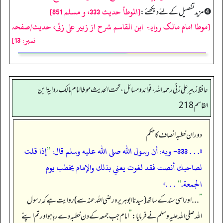
[الموطأ حديث 333، و مسلم 851]
➍ مزید تفصیل کے لئے دیکھئے:
[موطا امام مالک روایۃ ابن القاسم شرح از زبیر علی زئی، حدیث/صفحہ
نمبر: 13]
حافظ زبير على زئي رحمه الله، فوائد و مسائل، تحت الحديث موطا امام مالك رواية ابن
القاسم 218
دوران خطبہ انصاف کا حکم
«. . . 333- وبه: أن رسول الله صلى الله عليه وسلم قال:
”
إذا قلت
لصاحبك أنصت فقد لغوت يعني بذلك والإمام يخطب يوم
الجمعة.
“
. . .»
”
. . . اور اسی سند کے ساتھ (سیدنا ابوہریرہ رضی اللہ عنہ سے) روایت ہے کہ رسول
اللہ صلی اللہ علیہ وسلم نے فرمایا:
”
امام جب جمعہ کے دن خطبہ دے رہا ہو اور تم اپنے