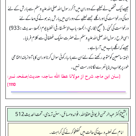
جیسے ایک شخص نے خطبے کے دوران میں آ کر رسول اللہ صلی اللہ علیہ وسلم سے بارش کےلئے
دعا کی درخواست کی اور اگلے جمعے خطبے کے دوران میں بارش بند ہونے کی دعا کےلئے
درخواست کی گئی۔ (صحیح البخاري، الجمعة، باب الإستسقاء فی الخطبة یوم الجمعة، حدیث: 933)
اسی طرح رسول اللہ صلی اللہ علیہ وسلم نے حضرت سلیک غطفانی سے کلام فرمایا۔
جیسے کہ اگلے باب میں آ رہا ہے۔
البتہ سامعین کو متوجہ رکھنے کے لئے ان سے بار بار کوئی سوال کرنا اور ان کا باآواز بلند اجتماعی
طور پر جواب دینا یا نعرے لگانا درست نہیں۔
[سنن ابن ماجہ شرح از مولانا عطا الله ساجد، حدیث/صفحہ نمبر:
1110]
الشیخ ڈاکٹر عبد الرحمٰن فریوائی حفظ اللہ، فوائد و مسائل، سنن ترمذی، تحت الحديث 512
امام کے خطبہ دینے کی حالت میں گفتگو کرنے کی کراہت۔