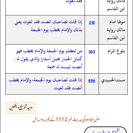
مالك رواية
فقد لغوت
ابن القاسم
موطا امام
إذا قلت لصاحبك انصت فقد لغوت يعني
218
مالك رواية
بذلك والإمام يخطب يوم الجمعة
ابن القاسم
بلوغ المرام
من تكلم يوم الجمعة والإمام يخطب فهو
363
كمثل الحمار يحمل أسفارا والذي يقول له :
أنصت ليست له جمعة
مسندالحميدي
إذا قلت لصاحبك يوم الجمعة، والإمام يخطب
996
أنصت فقد لغيت
مزید تخریج دیکھیں
سنن ابوداود کی حدیث نمبر 1112 کے فوائد و مسائل