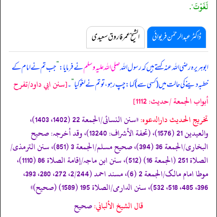
لَغَوْتَ".
ڈاکٹر عبدالرحمٰن فریوائی
الشیخ عمر فاروق سعیدی
ابوہریرہ رضی اللہ عنہ کہتے ہیں کہ
رسول اللہ
صلی اللہ علیہ وسلم
نے فرمایا:
”
جب تم نے امام کے
[سنن ابي داود/تفرح
خطبہ دینے کی حالت میں (کسی سے) کہا: چپ رہو، تو تم نے لغو کیا
“
۔
أبواب الجمعة /حدیث: 1112]
تخریج الحدیث دارالدعوہ:
«‏‏‏‏سنن النسائی/الجمعة 22 (1402، 1403)،
والعیدین 21 (1576)، (تحفة الأشراف: 13240)، وقد أخرجہ: صحیح
البخاری/الجمعة 36 (394)، صحیح مسلم/الجمعة 3 (851)، سنن الترمذی/
الصلاة 251 (الجمعة 16) (512)، سنن ابن ماجہ/إقامة الصلاة 86 (1110)،
موطا امام مالک/الجمعة 2 (6)، مسند احمد (2/244، 272، 280، 393،
396، 485، 518، 532)، سنن الدارمی/الصلاة 195 (1589) (صحیح)»
قال الشيخ الألباني:
صحيح