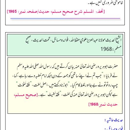
خاموشی ضروری نہیں ہے۔
[تحفۃ المسلم شرح صحیح مسلم، حدیث/صفحہ نمبر: 1965]
الشيخ الحديث مولانا عبدالعزيز علوي حفظ الله، فوائد و مسائل، تحت الحديث ، صحيح
مسلم: 1968
حضرت ابوہریرہ رضی اللہ تعالیٰ عنہ بیان کرتے ہیں کہ رسول اللہ صلی اللہ علیہ وسلم
نے فرمایا:
”
جب تم نے اپنے ساتھی کو جمعہ کے دن جبکہ امام خطبہ دے رہا ہے، کہا،
چپ رہ تو تو نے بے جا اور غلط کام کیا۔
“
ابوزناد کہتے ہیں، اصل لغت،
”
فَقَدْ لَغَوْتَ
“
[صحيح مسلم،
ہے لیکن ابوہریرہ رضی اللہ تعالیٰ عنہ کی لغت،
”
فَقَدْ لَغِيتَ
“
ہے۔
حديث نمبر:1968]
حدیث حاشیہ:
فوائد ومسائل: