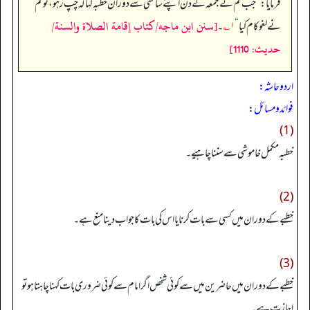
فرمایا:
”
جب تم نے جمعہ کے دن اپنے ساتھی سے دوران خطبہ کہا کہ چپ رہو، تو تم
[سنن ابن ماجه/كتاب إقامة الصلاة والسنة/
نے لغو کام کیا
“
۱؎
۔
حدیث: 1110]
اردو حاشہ:
فوائد و مسائل:
(1)
خطبہ مکمل خاموشی سے سننا چاہیے۔
(2)
خطبے کے دوران میں کسی سے بات کرنا یا اس کی بات کا جواب دینا منع ہے۔
(3)
خطبے کے دوران میں حاضرین میں سے کوئی شخص اگر امام سے کوئی ضروری بات کہنا چاہتا ہو تو
اجازت ہے۔