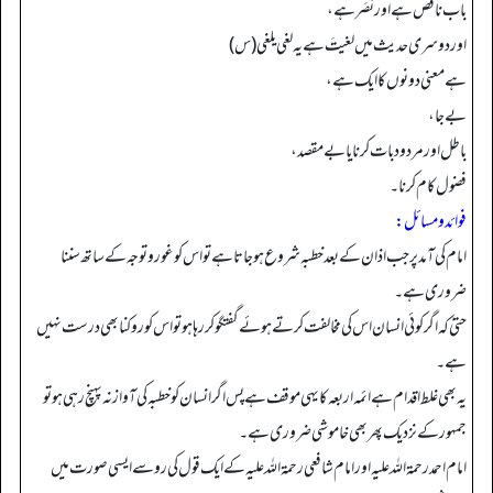
باب ناقص ہے اور نَصَر ہے،
اور دوسری حدیث میں لغيتَ ہے یہ لغي يلغي (س)
ہے معنی دونوں کا ایک ہے،
بے جا،
باطل اور مردود بات کرنا یا بے مقصد،
فضول کام کرنا۔
فوائد ومسائل:
امام کی آمد پر جب اذان کے بعد خطبہ شروع ہوجاتا ہے تو اس کو غور وتوجہ کے ساتھ سننا
ضروری ہے۔
حتیٰ کہ اگر کوئی انسان اس کی مخالفت کرتے ہوئے گفتگو کررہا ہوتو اس کو روکنا بھی درست نہیں
ہے۔
یہ بھی غلط اقدام ہے ائمہ اربعہ کا یہی موقف ہے پس اگر انسان کو خطبہ کی آواز نہ پہنچ رہی ہو تو
جمہور کے نزدیک پھر بھی خاموشی ضروری ہے۔
امام احمد رحمۃ اللہ علیہ اور امام شافعی رحمۃ اللہ علیہ کے ایک قول کی رو سے ایسی صورت میں