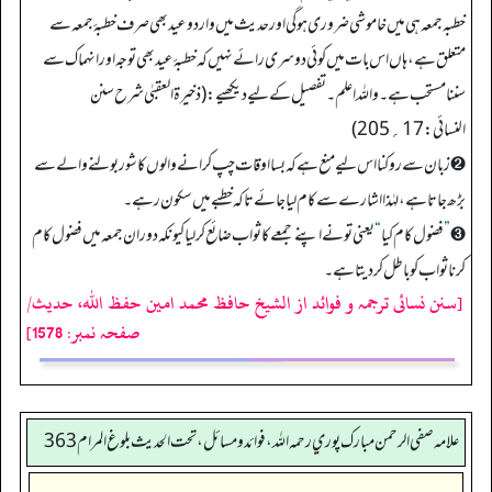
خطبہ جمعہ ہی میں خاموشی ضروری ہو گی اور حدیث میں واردوعید بھی صرف خطبۂ جمعہ سے
متعلق ہے، ہاں اس بات میں کوئی دوسری رائے نہیں کہ خطبۂ عید بھی توجہ اور انہماک سے
سننا مستحب ہے۔ واللہ اعلم۔ تفصیل کے لیے دیکھیے: (ذخیرۃ العقبٰی شرح سنن
النسائی: 17؍205)
➋ زبان سے روکنا اس لیے منع ہے کہ بسا اوقات چپ کرانے والوں کا شور بولنے والے سے
بڑھ جاتا ہے، لہٰذا اشارے سے کام لیا جائے تاکہ خطبے میں سکون رہے۔
➌
”
فضول کام کیا
“
یعنی تو نے اپنے جمعے کا ثواب ضائع کر لیا کیونکہ دوران جمعہ میں فضول کام
کرنا ثواب کو باطل کر دیتا ہے۔
[سنن نسائی ترجمہ و فوائد از الشیخ حافظ محمد امین حفظ اللہ، حدیث/
صفحہ نمبر: 1578]
علامه صفي الرحمن مبارك پوري رحمه الله، فوائد و مسائل، تحت الحديث بلوغ المرام 363