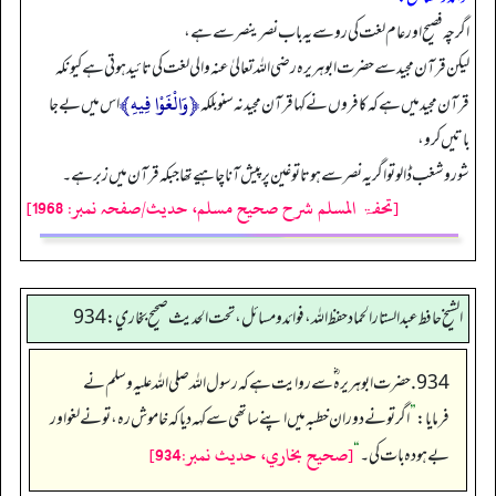
اگرچہ فصیح اور عام لغت کی رو سے یہ باب نصر ینصر سے ہے،
لیکن قرآن مجید سے حضرت ابوہریرہ رضی اللہ تعالیٰ عنہ والی لغت کی تائید ہوتی ہے کیونکہ
﴿وَالْغَوْا فِيهِ﴾
قرآن مجید میں ہے کہ کافروں نے کہا قرآن مجید نہ سنو بلکہ
اس میں بے جا
باتیں کرو،
شور وشغب ڈالو تو اگر یہ نصر سے ہوتا تو غین پر پیش آنا چاہیے تھا جبکہ قرآن میں زبر ہے۔
[تحفۃ المسلم شرح صحیح مسلم، حدیث/صفحہ نمبر: 1968]
الشيخ حافط عبدالستار الحماد حفظ الله، فوائد و مسائل، تحت الحديث صحيح بخاري:934
934. حضرت ابوہریرہ ؓ سے روایت ہے کہ رسول اللہ صلی اللہ علیہ وسلم نے
فرمایا:
”
اگر تو نے دوران خطبہ میں اپنے ساتھی سے کہہ دیا کہ خاموش رہ، تو نے لغو اور
[صحيح بخاري، حديث نمبر:934]
بے ہودہ بات کی۔
“