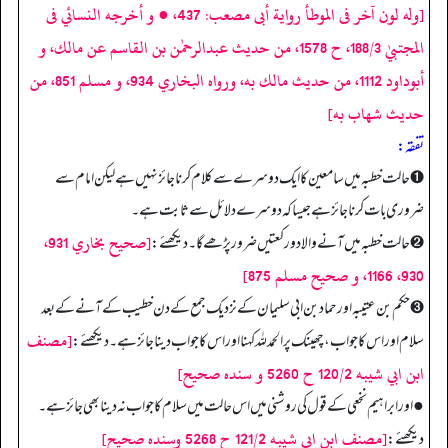
[وله لون آخر فى الموطأ رواية أبى مصعب: 437، ● و أخرجه النسائي فى
المجتبيٰ 188/3، ح 1578، من حديث عبدالرحمٰن بن القاسم عن مالك، و
أبوداود 1112، من حديث مالك به، ورواه البخاري 934، و مسلم 851، من
حديث شهاب به]
تفقه:
➊ حالت خطبہ میں سامعین کا ایک دوسرے سے کلام کرنا جائز نہیں ہے لیکن امام سے
ضروری بات کرنا جائز ہے جیسا کہ دوسرے دلائل سے ثابت ہے۔
[صحيح بخاري 931،
➋ حالت خطبہ میں آنے والا دو رکعتیں ضرور پڑھے گا۔ دیکھئے:
930، 1166، و صحيح مسلم 875]
➌ حکم بن عتیبہ اور حماد بن ابی سلیمان کے نزدیک جمع کے دن خطیب کے آنے کے بعد
[مصنف
سلام اور اس کا جواب، چھینک پر الحمدللہ کہنا اور اس کا جواب دینا جائز ہے۔ دیکھئے:
ابن ابي شيبه 120/2 ح 5260 و سنده صحيح]
● اور ابراہیم نخعی کے قول کی روشنی میں اس حالت میں سلام کا جواب نہ دینا بھی جائز ہے۔
[مصنف ابن ابي شيبه 121/2 ح 5268 وسنده صحيح]
دیکھئے: