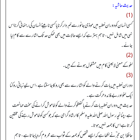
حدیث حاشیہ:
(1)
کسی انسان کو دوران خطبہ میں موذی جانور سے خبردار کرنا یا کسی نابینے انسان کی رہنمائی کرنا اس
نہی میں شامل نہیں، تاہم بہتر ہے کہ ایسے حالات میں بھی ممکن حد تک اشارے سے کام لیا
جائے۔
(2)
لغو کے معنی لایعنی کام میں مشغول ہونے کے ہیں۔
(3)
دوران خطبہ میں بات کرنے والے کو اشارے سے بھی روکا جا سکتا ہے، اس لیے زبانی روکنا
ایک لغو اور بے فائدہ حرکت ہے۔
حدیث میں دوران خطبہ بات کرنے یا گفتگو کرنے والے کو خاموش کرانے کی سخت ممانعت
ہے، چنانچہ رسول اللہ صلی اللہ علیہ وسلم کا ارشاد گرامی ہے کہ جو کسی کو خاموش رہنے کی تلقین
کرتا ہے اس کا جمعہ نہیں ہوتا۔
حافظ ابن حجر ؒ نے لکھا ہے کہ ایسے شخص کو جمعہ کے ثواب سے محروم کر دیا جاتا ہے، تاہم