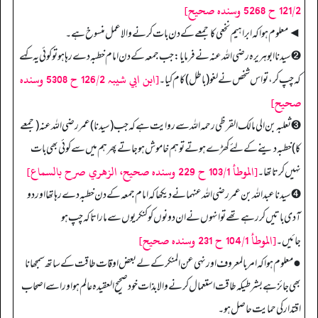
121/2 ح 5268 وسنده صحيح]
◄ معلوم ہوا کہ ابرا ہیم نخعی کا جمعے کے دن بات کرنے والا عمل منسوخ ہے۔
➋ سیدنا ابوہریرہ رضی اللہ عنہ نے فرمایا: جب جمعہ کے دن امام خطبہ دے رہا ہو تو کوئی یہ کہے
[ابن ابي شيبہ 126/2 ح 5308 وسنده
کہ چپ کر، تو اس شخص نے لغو (باطل) کام کیا۔
صحيح]
➌ ثعلبہ بن الی ما لک القرظی رحمہ اللہ سے روایت ہے کہ جب (سیدنا) عمر رضی اللہ عنہ (جمعے
کا) خطبہ دینے کے لئے کھڑے ہوتے تو ہم خاموش ہوجاتے پھر ہم میں سے کوئی بھی بات
[الموطأ 103/1 ح 229 وسندہ صحيح، الزهري صرح بالسماع]
نہیں کرتا تھا۔
➍ سيدنا عبدالله بن عمر رضی اللہ عنہما نے دیکھا کہ امام جمعہ کے دن خطبہ دے رہا تھا اور دو
آدی باتیں کررہے تھے تو انہوں نے ان دونوں کو کنکریوں سے مارا تاکہ چپ ہو
[الموطأ 104/1 ح 231 وسندہ صحیح]
جائیں۔
● معلوم ہوا کہ امر بالمعروف اور نہی عن المنکر کے لے بعض اوقات طاقت کے ساتھ سمجھانا
بھی جائز ہے بشرطیکہ طاقت استعمال کرنے والا بذات خود صحیح العقیدہ عالم ہو اور اسے اصحاب
اقتدار کی حمایت حاصل ہو۔