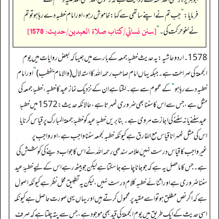
فرمایا:
”
جب تم نے اپنے ساتھی سے کہا: خاموش رہو، اور امام خطبہ دے رہا ہو تو تم
[سنن نسائي/كتاب صلاة العيدين/حدیث: 1578]
نے لغو حرکت کی۔‏‏‏‏
“
1578۔ اردو حاشیہ: یہ حدیث خطبۂ جمعہ کے بارے میں جیسا کہ بعض روایات میں یوم
الجمعۃ کی صراحت ہے۔ جبکہ یہاں امام صاحب رحمہ اللہ کا استدلال (والامام یخطب)
”
اور امام
خطبہ دے رہا ہو
“
کے عموم سے ہے۔ لگتا ہے ان کے نزدیک نماز عید کا خطبہ، خطبۂ جمعہ کی
مثل ہے، جس سے اس کا سننا بھی ضروری ٹھہرتا ہے، حالانکہ حدیث: 1572 میں خطبۂ
عید سننے یا نہ سننے کی اجازت مروی ہے۔ بنابریں خطبۂ عید کو خطبۂ جمعۃ المبارک پر قیاس کرنا یا
اس کی مثل ٹھہرانا قیاس مع الفارق ہے کیونکہ خطبہ لجمعہ سننا واجب ہے، اور واجب پر
غیرواجب کا قیاس درست نہیںَ علامہ سندھی رحمہ اللہ نے اس کا جواب دینے کی کوشش کی
ہے۔ جس کا ماحصل یہ ہے کہ جو جانا چاہے جا سکتا ہے لیکن جو بیٹھ رہے اس کے لیے خطبۂ عید
سننا ضروری ہے اور اثنائے خطبہ کلام درست نہیں، لیکن یہ تطبیق محل نظر ہے کیونکہ اصول
ہے کہ اگر نص مطلق ہو تو اسے مقید پر محمول کرتے ہیں اور یہاں یہی صورت حاصل ہے کیونکہ
اسی حدیث کے ایک طریق میں یوم الجمعۃ کی قید بھی موجود ہے، جس سے پتہ چلتا ہے کہ صرف