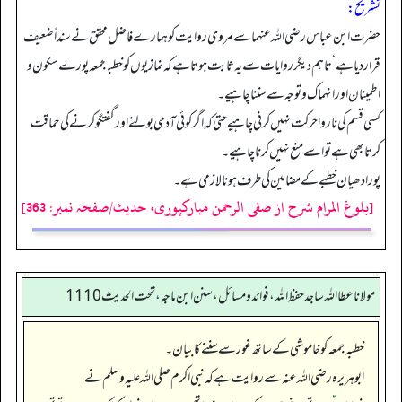
تشریح:
حضرت ابن عباس رضی اللہ عنہما سے مروی روایت کو ہمارے فاضل محقق نے سنداً ضعیف
قرار دیا ہے‘ تاہم دیگر روایات سے یہ ثابت ہوتا ہے کہ نمازیوں کو خطبۂجمعہ پورے سکون و
اطمینان اور انہماک و توجہ سے سننا چاہیے۔
کسی قسم کی ناروا حرکت نہیں کرنی چاہیے حتی کہ اگر کوئی آدمی بولنے اور گفتگو کرنے کی حماقت
کرتا بھی ہے تو اسے منع نہیں کرنا چاہیے۔
پورا دھیان خطبے کے مضامین کی طرف ہونا لازمی ہے۔
[بلوغ المرام شرح از صفی الرحمن مبارکپوری، حدیث/صفحہ نمبر: 363]
مولانا عطا الله ساجد حفظ الله، فوائد و مسائل، سنن ابن ماجه، تحت الحديث1110
خطبہ جمعہ کو خاموشی کے ساتھ غور سے سننے کا بیان۔
ابوہریرہ رضی اللہ عنہ سے روایت ہے کہ نبی اکرم صلی اللہ علیہ وسلم نے