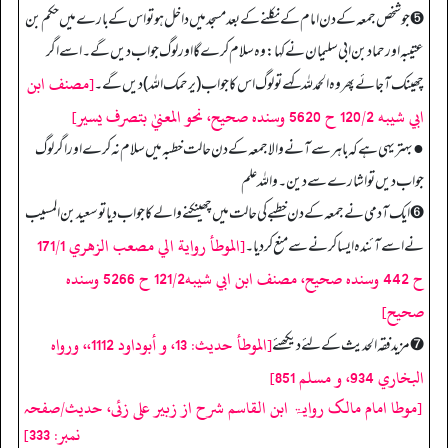
➎ جو شخص جمعہ کے دن امام کے نکلنے کے بعد مسجد میں داخل ہو تو اس کے بارے میں حکم بن
عتیبہ اور حماد بن ابی سلیمان نے کہا: وہ سلام کرے گا اور لوگ جواب دیں گے۔ اسے اگر
[مصنف ابن
چھینک آ جائے پھر وہ الحمدللہ کہے تو لوگ اس کا جواب (یرحمک اللہ) دیں گے۔
ابي شيبه 120/2 ح 5620 وسنده صحيح، نحو المعنيٰ بتصرف يسير]
● بہتر یہی ہے کہ باہر سے آنے والا جمعہ کے دن حالت خطبہ میں سلام نہ کرے اور اگر لوگ
جواب دیں تو اشارے سے دین۔ واللہ علم
➏ ایک آدمی نے جمعہ کے دن خطبے کی حالت میں چھینکنے والے کا جواب دیا تو سعید بن المسیب
[الموطأ رواية الي مصعب الزهري 171/1
نے اسے آئندہ ایسا کرنے سے منع کردیا۔
ح 442 وسنده صحيح، مصنف ابن ابي شيبه121/2 ح 5266 وسنده
صحيح]
[الموطأ حديث: 13، و أبوداود 1112،، ورواه
➐ مزید فقہ الحدیث کے لئے دیکھئے
البخاري 934، و مسلم 851]
[موطا امام مالک روایۃ ابن القاسم شرح از زبیر علی زئی، حدیث/صفحہ
نمبر: 333]