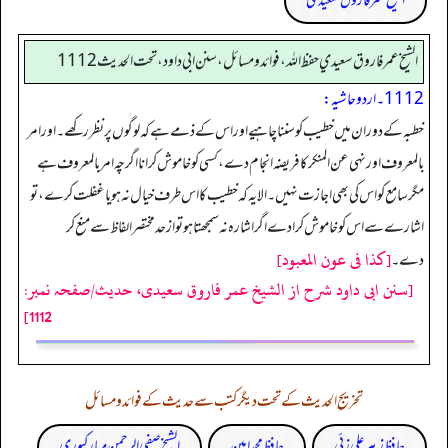
الشیخ عمر فاروق سعیدی
الشيخ عمر فاروق سعيدي حفظ الله، فوائد و مسائل، سنن ابي داود ، تحت الحديث 1112
1112۔ اردو حاشیہ:
خطبہ کے دوران میں خطیب کو سننا چاہیے اور اس کے ذمے ہے کہ لوگوں پر نظر رکھے۔ اور امر
بالمعروف اور نہی عن المنکر کا فریضہ انجام دے، کسی کو خامو ش کرانا اگرچہ امر بالمعروف ہے
مگر سامع کو اس کی بھی اجازت نہیں۔ الا یہ کہ خطیب کا اس طرف خیال نہ ہو یا غفلت کرے، تو
اشارے سے اس کو خامو ش کرا دے اگر اشار ہ نہ سمجھتا ہو تو ازحد مختصر الفاظ سے منع کر
[كذا فى عون المعبود]
دے۔
[سنن ابی داود شرح از الشیخ عمر فاروق سعیدی، حدیث/صفحہ نمبر:
1112]
تخریج الحدیث کے تحت دیگر کتب سے حدیث کے فوائد و مسائل
حافظ زبیر علی زئی
حافظ محمد امین
الشیخ صفی الرحمن مبارکپوری