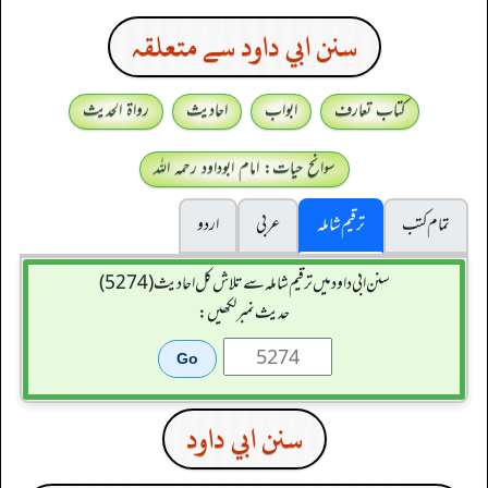
سنن ابي داود سے متعلقہ
کتاب تعارف
ابواب
احادیث
رواۃ الحدیث
سوانح حیات: امام ابوداود رحمہ اللہ
تمام کتب
ترقیم شاملہ
عربی
اردو
سنن ابي داود میں ترقیم شاملہ سے تلاش کل احادیث (5274)
حدیث نمبر لکھیں:
سنن ابي داود