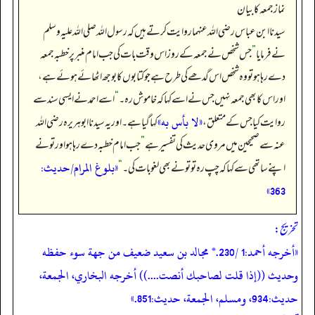
نماز جمعہ کا بیان
سیدنا ابن عباس رضی اللہ عنہما روایت کرتے ہیں کہ رسول اللہ صلی اللہ علیہ وسلم
نے فرمایا
”
جس شخص نے جمعہ کے روز اس وقت بات کی جب امام منبر پر خطبہ جمعہ
دے رہا ہو تو وہ شخص اس گدھے کی طرح ہے جو کتابوں کا بوجھ اٹھائے ہوئے ہے،
اور اس کا بھی جمعہ نہیں جس نے اسے کہا کہ خاموش رہ۔
“
اسے احمد نے ایسی سند سے
«لا بأس به»
روایت کیا جس کے متعلق،
کہا گیا ہے۔ اور یہ سیدنا ابوہریرہ رضی اللہ
عنہ سے صحیحین میں مروی حدیث کی تفسیر ہے
”
جب امام خطبہ دے رہا ہو اور تو نے
«بلوغ المرام/حدیث:
اپنے ساتھی سے کہا کہ چپ رہ تو تو نے بھی لغو بات کی۔
“
363»
تخریج:
«أخرجه أحمد:1 /230.* مجالد بن سعيد ضعيف من جهة سوء حفظه
وحديث ((إذا قلت لصاحبك أنصت....)) أخرجه البخاري، الجمعة،
حديث:934، ومسلم، الجمعة، حديث:851.»