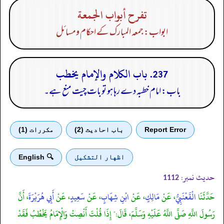
تفرح أبواب الجمعة
ابواب: جمعہ المبارک کے احکام ومسائل
237. باب الكلام والإمام يخطب
باب: امام خطبہ دے رہا ہو تو بات چیت منع ہے۔
Report Error
باب احادیث (2)
مكررات (1)
اظهار التشكيل
🔍 English
حدیث نمبر:
1112
حَدَّثَنَا
الْقَعْنَبِيُّ
، عَنْ
مَالِكٍ
، عَنْ
ابْنِ شِهَابٍ
، عَنْ
سَعِيدٍ
، عَنْ
أَبِي هُرَيْرَةَ
، أَنَّ
رَسُولَ اللَّهِ صَلَّى اللَّهُ عَلَيْهِ وَسَلَّمَ، قَالَ:" إِذَا قُلْتَ أَنْصِتْ وَالْإِمَامُ يَخْطُبُ فَقَدْ