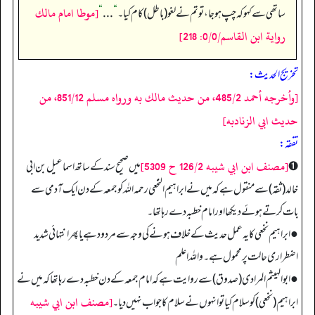
[موطا امام مالك
ساتھی سے کہو کہ چپ ہو جا، تو تم نے لغو (باطل) کام کیا۔
“
. . .
“
رواية ابن القاسم/0/0: 218]
تخریج الحدیث:
[وأخرجه أحمد 485/2، من حديث مالك به ورواه مسلم 851/12، من
حديث ابي الزنادبه]
تفقه:
[مصنف ابن ابي شيبه 126/2 ح 5309]
➊
میں صحیح سند کے ساتھ اسماعیل بن ابی
خالد (ثقہ) سے منقول ہے کہ میں نے ابراہیم النخعی رحمہ الله کو جمعہ کے دن ایک آدمی سے
بات کرتے ہوئے دیکھا اور امام خطبہ دے رہا تھا۔
● ابراہیم نخعی کا یہ عمل حدیث کے خلاف ہونے کی وجہ سے مردود ہے یا پھر انتہائی شدید
اضطراری حالت پرمحمول ہے۔ واللہ اعلم
● ابوالہیثم المرادی (صدوق) سے روایت ہے کہ امام جمعہ کے دن خطبہ دے رہا تھا کہ میں نے
[مصنف ابن ابي شيبه
ابراہیم (نخعی) کو سلام کیا تو انہوں نے سلام کا جواب نہیں دیا۔