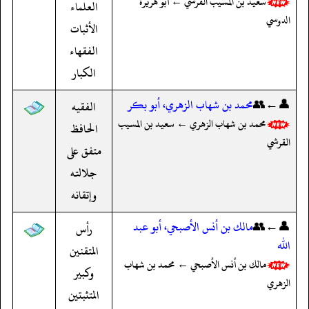
سعيد بن المسيب القرشي ← أبو هريرة
العلماء
الدوسي
الأثبات
الفقهاء
الكبار
👤←👥
محمد بن شهاب الزهري، أبو بكر
الفقيه
محمد بن شهاب الزهري ← سعيد بن المسيب
الحافظ
القرشي
متفق على
جلالته
وإتقانه
👤←👥
مالك بن أنس الأصبحي، أبو عبد
رأس
الله
المتقنين
مالك بن أنس الأصبحي ← محمد بن شهاب
وكبير
الزهري
المتثبتين