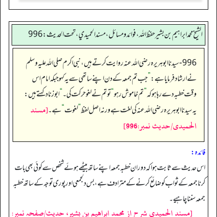
الشيخ محمد ابراهيم بن بشير حفظ الله، فوائد و مسائل، مسند الحميدي، تحت الحديث:996
996- سیدنا ابوہریرہ رضی اللہ عنہ روایت کرتے ہیں، نبی اکرم صلی اللہ علیہ وسلم
نے ارشاد فرمایا ہے:
”
جب تم جمعہ کے دن اپنے ساتھی سے یہ کہو جبکہ امام اس
وقت خطبہ دے رہا ہو کہ
”
تم خاموش رہو
“
تو تم نے لغوحرکت کی۔‏‏‏‏
“
ابوزناد کہتے ہیں:
[مسند
یہ سیدنا ابوہریرہ رضی اللہ عنہ کی لغت ہے ورنہ اصل لفظ
”
لغوت
“
ہے۔
الحمیدی/حدیث نمبر:996]
فائدہ:
اس حدیث سے ثابت ہوا کہ دوران خطبہ جمعہ اپنے ساتھ بیٹھے ہوئے شخص سے کوئی بھی بات
کرنا جمعہ کے ثواب کو ضائع کرنے کے مترادف ہے، بس دلجمعی اور پوری توجہ کے ساتھ خطبہ
جمعہ سننا چاہیے۔
[مسند الحمیدی شرح از محمد ابراهيم بن بشير، حدیث/صفحہ نمبر: