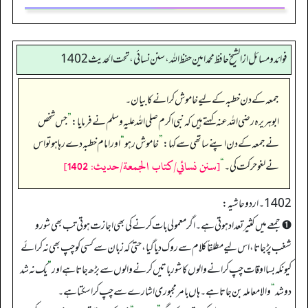
فوائد ومسائل از الشيخ حافظ محمد امين حفظ الله، سنن نسائي، تحت الحديث 1402
جمعہ کے دن خطبہ کے لیے خاموش کرانے کا بیان۔
ابوہریرہ رضی اللہ عنہ کہتے ہیں کہ نبی اکرم صلی اللہ علیہ وسلم نے فرمایا:
”
جس شخص
نے جمعہ کے دن اپنے ساتھی سے کہا:
”
خاموش رہو
“
اور امام خطبہ دے رہا ہو تو اس
[سنن نسائي/كتاب الجمعة/حدیث: 1402]
نے لغو حرکت کی۔‏‏‏‏
“
1402۔ اردو حاشیہ:
➊ جمعے میں کثیر تعداد ہوتی ہے۔ اگر معمولی بات کرنے کی بھی اجازت ہوتی تب بھی شور و
شغب پڑ جاتا، اس لیے مطلقاً کلام سے روک دیا گیا، حتیٰ کہ زبان سے کسی کو چپ بھی نہ کرائے
کیونکہ بسا اوقات چپ کرانے والوں کا شور باتیں کرنے والوں سے بڑھ جاتا ہے اور
”
یک نہ شد
دو شد
“
والا معاملہ بن جاتا ہے۔ ہاں بامر مجبوری اشارے سے چپ کرا سکتا ہے۔