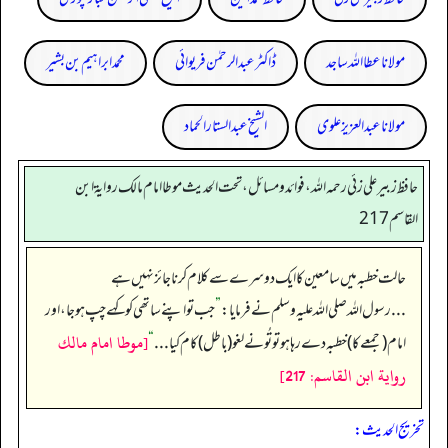
مولانا عطا اللہ ساجد
ڈاکٹر عبدالرحمٰن فریوائی
محمد ابراہیم بن بشیر
مولانا عبد العزیز علوی
الشیخ عبدالستار الحماد
حافظ زبير على زئي رحمه الله، فوائد و مسائل، تحت الحديث موطا امام مالك رواية ابن
القاسم 217
حالت خطبہ میں سامعین کا ایک دوسرے سے کلام کرنا جائز نہیں ہے
... رسول اللہ صلی اللہ علیہ وسلم نے فرمایا:
”
جب تو اپنے ساتھی کو کہے چپ ہو جا، اور
[موطا امام مالك
امام (جمعے کا) خطبہ دے رہا ہو تو تُو نے لغو (باطل) کام کیا ...
“
رواية ابن القاسم: 217]
تخریج الحدیث: