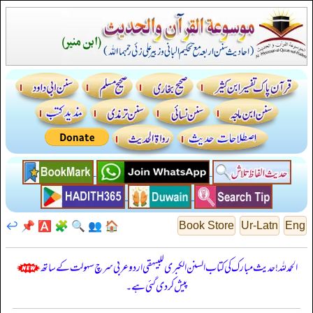
↩️
📌
🅰️
🧩
🔍
👥
🏠
Book Store
Ur-Latn
Eng
الحمدللہ! حدیث مبارک کی کتاب السنن الكبرى للبيهقي اردو عربی سرچ سہولت کے ساتھ
پیش کر دی گئی ہے۔