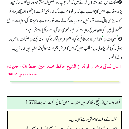
➋ احناف اس سے استدلال کرتے ہیں کہ اگر
”
چپ رہ
“
نہیں کہہ سکتا تو دورانِ خطبہ نماز کیسے
پڑھ سکتا ہے؟ اس کا جواب یہ ہے کہ یہ لغو کام ہے۔ کیا نماز بھی لغو ہے؟ (نعوذ باللہ] پھر نماز تو
آہستہ پڑھی جاتی ہے، شور نہیں ہوتا۔ بات کرنے سے شور ہوتا ہے، نیز نماز کی روایات صریح
حکم والی ہیں۔ کیا ان صریح روایات کو ایسے عمومی دلائل سے رد کیا جا سکتا ہے؟
➌
”
لغو بات کی
“
لہٰذا اس کا اجر ضائع ہو گیا، یعنی فرض تو ادا ہو گیا، البتہ جمعے کی فضیلت حاصل نہ
ہوئی۔ گویا ظہر پڑھ لی۔ یہ مطلب نہیں کہ اس کا فرض بھی ادا نہ ہوا کیونکہ خطبہ عین نماز نہیں۔
واللہ أعلم۔
[سنن نسائی ترجمہ و فوائد از الشیخ حافظ محمد امین حفظ اللہ، حدیث/
صفحہ نمبر: 1402]
فوائد ومسائل از الشيخ حافظ محمد امين حفظ الله، سنن نسائي، تحت الحديث 1578
خطبہ کے وقت خاموش رہنے کا بیان۔
ابوہریرہ رضی اللہ عنہ سے روایت ہے کہ رسول اللہ صلی اللہ علیہ وسلم نے