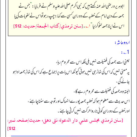
ابوہریرہ رضی الله عنہ کہتے ہیں کہ نبی اکرم صلی اللہ علیہ وسلم نے فرمایا:
”
جس نے
جمعہ کے دن امام کے خطبہ کے دوران کسی سے کہا: چپ رہو تو اس نے لغو بات کی یا
[سنن ترمذي/كتاب الجمعة/حدیث: 512]
اس نے اپنا جمعہ لغو کر لیا
“
۱؎
۔
اردو حاشہ:
1؎:
یعنی اسے جمعہ کی فضیلت نہیں ملی بلکہ اس سے محروم رہا،
یہ معنی نہیں کہ اس کی نماز ہی نہیں ہوئی کیونکہ اس بات پر اجماع ہے کہ اس کی نمازِ جمعہ ادا ہو
جائے گی،
البتہ وہ جمعہ کی فضیلت سے محروم رہے گا،
اس حدیث سے معلوم ہوا کہ خطبہ جمعہ پورے انہماک اور توجہ سے سننا چاہئے،
اور خطبہ کے دوران کوئی ناروا حرکت نہیں کرنی چاہئے۔
[سنن ترمذي مجلس علمي دار الدعوة، نئى دهلى، حدیث/صفحہ نمبر:
512]