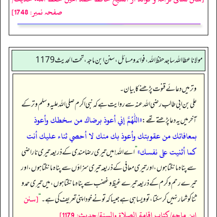
صفحہ نمبر: 1748]
مولانا عطا الله ساجد حفظ الله، فوائد و مسائل، سنن ابن ماجه، تحت الحديث1179
وتر میں دعائے قنوت پڑھنے کا بیان۔
علی بن ابی طالب رضی اللہ عنہ سے روایت ہے کہ نبی اکرم صلی اللہ علیہ وسلم وتر کے
«اللهم إني أعوذ برضاك من سخطك وأعوذ
آخر میں یہ دعا پڑھتے تھے:
بمعافاتك من عقوبتك وأعوذ بك منك لا أحصي ثناء عليك أنت
كما أثنيت على نفسك»
”
اے اللہ! میں تیری رضا مندی کے ذریعہ تیری ناراضی
سے پناہ مانگتا ہوں، اور تیری معافی کے ذریعہ تیری سزاؤں سے پناہ مانگتا ہوں، اور
تیرے رحم و کرم کے ذریعہ تیرے غیظ و غضب سے پناہ مانگتا ہوں، میں تیری حمد و
[سنن
ثنا کو شمار نہیں کر سکتا، تو ویسا ہی ہے جیسا کہ تو نے خود اپنی تعریف کی ہے۔‏‏‏‏
“
ابن ماجه/كتاب إقامة الصلاة والسنة/حدیث: 1179]