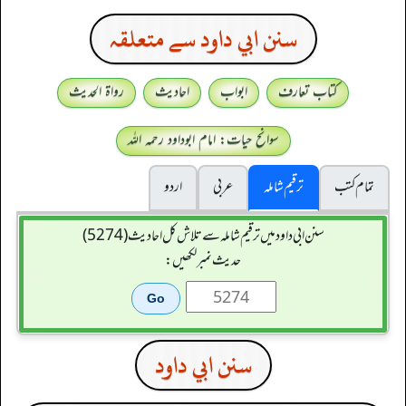
سنن ابي داود سے متعلقہ
کتاب تعارف
ابواب
احادیث
رواۃ الحدیث
سوانح حیات: امام ابوداود رحمہ اللہ
تمام کتب
ترقیم شاملہ
عربی
اردو
سنن ابي داود میں ترقیم شاملہ سے تلاش کل احادیث (5274)
حدیث نمبر لکھیں:
سنن ابي داود