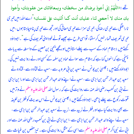
«اللهم إني أعوذ برضاك من سخطك، وبمعافاتك من عقوبتك، وأعوذ
تھے:
بك منك لا أحصي ثناء عليك أنت كما أثنيت على نفسك»
”
اے اللہ! میں تیری
ناراضگی سے تیری رضا کی، تیری سزا سے تیری معافی کی اور تجھ سے تیری پناہ چاہتا ہوں، میں
تیری تعریف شمار نہیں کر سکتا، تو اسی طرح ہے جیسے تو نے خود اپنی تعریف کی ہے
“
۔ ابوداؤد
کہتے ہیں: ہشام حماد کے سب سے پہلے استاذ ہیں اور مجھے یحییٰ بن معین کے واسطہ سے یہ بات
پہنچی ہے کہ انہوں کہا ہے کہ ہشام سے سوائے حماد بن سلمہ کے کسی اور نے روایت نہیں کی۔
ابوداؤد کہتے ہیں: عیسیٰ بن یونس نے سعید بن ابی عروبہ سے، سعید نے قتادہ سے، قتادہ نے
سعید بن عبدالرحمٰن بن ابزی سے، سعید نے اپنے والد عبدالرحمٰن بن ابزی سے اور ابن ابزی
نے ابی بن کعب رضی اللہ عنہ سے روایت کی ہے کہ رسول اللہ
صلی اللہ علیہ وسلم
نے وتر میں
قنوت رکوع سے پہلے پڑھی۔ ابوداؤد کہتے ہیں: عیسیٰ بن یونس نے اس حدیث کو فطر بن خلیفہ
سے بھی روایت کیا ہے اور فطر نے زبید سے، زبید نے سعید بن عبدالرحمٰن بن ابزی سے،
سعید نے اپنے والد عبدالرحمٰن بن ابزی سے، ابن ابزی نے ابی بن کعب رضی اللہ عنہ سے اور
ابی نے نبی اکرم
صلی اللہ علیہ وسلم
سے اسی کے مثل روایت کی ہے۔ نیز حفص بن غیاث سے