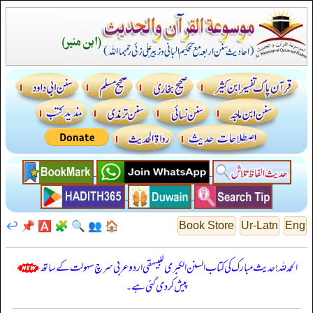
↩️
📌
🅰️
🧩
🔍
👥
🏠
Book Store
Ur-Latn
Eng
الحمدللہ! حدیث مبارک کی کتاب السنن الكبرى للبيهقي اردو عربی سرچ سہولت کے ساتھ
پیش کر دی گئی ہے۔