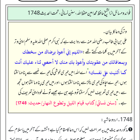
فوائد ومسائل از الشيخ حافظ محمد امين حفظ الله، سنن نسائي، تحت الحديث 1748
وتر کی دعا کا بیان۔
علی بن ابی طالب رضی اللہ عنہ سے روایت ہے کہ نبی اکرم صلی اللہ علیہ وسلم اپنی وتر
«اللہم إني أعوذ برضاك من سخطك
کے آخر میں یہ کلمات کہتے تھے:
وبمعافاتك من عقوبتك وأعوذ بك منك لا أحصي ثناء عليك أنت
كما أثنيت على نفسك»
”
اے اللہ! میں تیری خوشی کی تیرے غصے سے پناہ مانگتا
ہوں، تیرے بچاؤ کی تیری پکڑ سے پناہ مانگتا ہوں، اور میں تیری پناہ مانگتا ہوں تجھ
سے، میں تیری تعریف نہیں کر سکتا تو ویسے ہی ہے جیسے تو نے خود اپنی تعریف کی
[سنن نسائي/كتاب قيام الليل وتطوع النهار/حدیث: 1748]
ہے۔‏‏‏‏
“
1748۔ اردو حاشیہ:
➊ مذکورہ حدیث میں یہ صراحت نہیں کہ اس دعا کا مقام کیا ہے؟ تشہد کے آخر میں یا سلام کے
بعد۔ مؤخر الذکر مفہوم زیادہ مناسب معلوم ہوتا ہے۔ ایک روایت میں آپ سے یہ الفاظ بستر