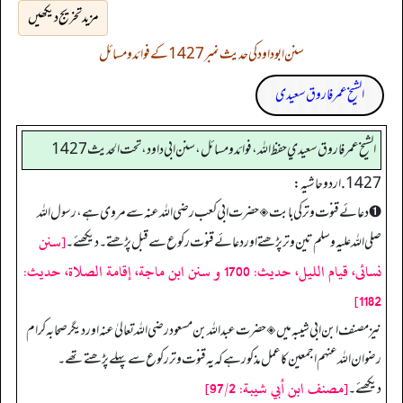
مزید تخریج دیکھیں
سنن ابوداود کی حدیث نمبر 1427 کے فوائد و مسائل
الشیخ عمر فاروق سعیدی
الشيخ عمر فاروق سعيدي حفظ الله، فوائد و مسائل، سنن ابي داود، تحت الحديث 1427
1427. اردو حاشیہ:
➊ دعائے قنوت وتر کی بابت ◈ حضرت ابی کعب رضی اللہ عنہ سے مروی ہے، رسول اللہ
[سنن
صلی اللہ علیہ وسلم تین وتر پڑھتے اور دعائے قنوت رکوع سے قبل پڑھتے۔ دیکھئے۔
نسائی، قیام اللیل، حدیث: 1700 و سنن ابن ماجة، إقامة الصلاة، حدیث:
1182]
نیز مصنف ابن ابی شیبہ میں ◈ حضرت عبد اللہ بن مسعود رضی اللہ تعالیٰ عنہ اور دیگر صحابہ کرام
رضوان اللہ عنہم اجمعین کا عمل مذکور ہے کہ یہ قنوت وتر رکوع سے پہلے پڑھتے تھے۔
[مصنف ابن أبي شیبة: 97/2]
دیکھئے۔