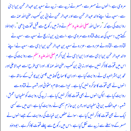
مروی ہے، انہوں نے مسعر سے، مسعر نے زبید سے، زبید نے سعید بن عبدالرحمٰن بن ابزیٰ
سے، سعید نے اپنے والد عبدالرحمٰن سے اور عبدالرحمٰن نے ابی بن کعب رضی اللہ عنہ سے
روایت کی ہے کہ
”
رسول اللہ
صلی اللہ علیہ وسلم
نے وتر میں رکوع سے قبل قنوت پڑھی
“
۔ ابوداؤد
کہتے ہیں: سعید کی حدیث قتادہ سے مروی ہے، اسے یزید بن زریع نے سعید سے، سعید نے
قتادہ سے، قتادہ نے عزرہ سے، عزرہ نے سعید بن عبدالرحمٰن بن ابزی سے، سعید نے اپنے
والد عبدالرحمٰن بن ابزی سے اور ابن ابزی نے نبی اکرم
صلی اللہ علیہ وسلم
سے روایت کی ہے،
اس میں قنوت کا ذکر نہیں ہے اور نہ ابی بن کعب رضی اللہ عنہ کا۔ اور اسی طرح اسے عبدالاعلی اور
محمد بن بشر العبدی نے روایت کیا ہے، اور ان کا سماع کوفہ میں عیسیٰ بن یونس کے ساتھ ہے،
انہوں نے بھی قنوت کا تذکرہ نہیں کیا ہے۔ نیز اسے ہشام دستوائی اور شعبہ نے قتادہ سے
روایت کیا ہے، لیکن انہوں نے بھی قنوت کا ذکر نہیں کیا ہے۔ زبید کی روایت کو سلیمان اعمش،
شعبہ، عبدالملک بن ابی سلیمان اور جریر بن حازم سبھی نے روایت کیا ہے، ان میں سے کسی
ایک نے بھی قنوت کا ذکر نہیں کیا ہے، سوائے حفص بن غیاث کی روایت کے جسے انہوں نے
مسعر کے واسطے سے زبید سے نقل کیا ہے، اس میں رکوع سے پہلے قنوت کا ذکر ہے۔ ابوداؤد