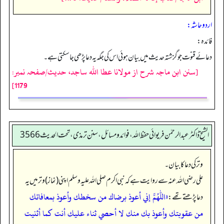
اردو حاشہ:
فائدہ:
دعائے قنوت جوگزشتہ حدیث میں بیان ہوئی اس کی جگہ یہ دعا پڑھی جاسکتی ہے۔
[سنن ابن ماجہ شرح از مولانا عطا الله ساجد، حدیث/صفحہ نمبر:
1179]
الشیخ ڈاکٹر عبد الرحمٰن فریوائی حفظ اللہ، فوائد و مسائل، سنن ترمذی، تحت الحديث 3566
وتر کی دعا کا بیان۔
علی رضی الله عنہ سے روایت ہے کہ نبی اکرم صلی اللہ علیہ وسلم اپنی (نماز) وتر میں یہ
«اللهم إني أعوذ برضاك من سخطك وأعوذ بمعافاتك
دعا پڑھتے تھے:
من عقوبتك وأعوذ بك منك لا أحصي ثناء عليك أنت كما أثنيت