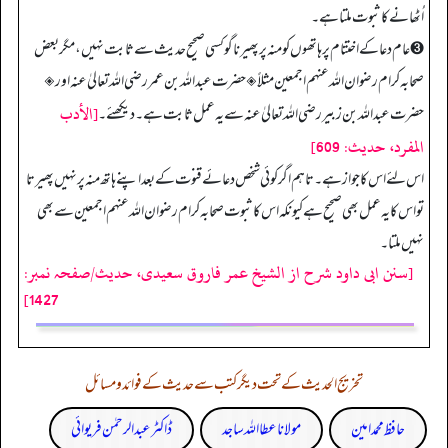
اُٹھانے کا ثبوت ملتا ہے۔
➌ عام دعا کے اختتام پر ہاتھوں کو منہ پر پھیرنا گو کسی صحیح حدیث سے ثابت نہیں، مگر بعض
صحابہ کرام رضوان اللہ عنہم اجمعین مثلاً ◈ حضرت عبد اللہ بن عمر رضی اللہ تعالیٰ عنہ اور ◈
[الأدب
حضرت عبد اللہ بن زبیر رضی اللہ تعالیٰ عنہ سے یہ عمل ثابت ہے۔ دیکھئے۔
المفرد، حدیث: 609]
اس لئے اس کا جواز ہے۔ تاہم اگر کوئی شخص دعائے قنوت کے بعد اپنے ہاتھ منہ پر نہیں پھیرتا
تو اس کا یہ عمل بھی صحیح ہے کیونکہ اس کا ثبوت صحابہ کرام رضوان اللہ عنہم اجمعین سے بھی
نہیں ملتا۔
[سنن ابی داود شرح از الشیخ عمر فاروق سعیدی، حدیث/صفحہ نمبر:
1427]
تخریج الحدیث کے تحت دیگر کتب سے حدیث کے فوائد و مسائل
حافظ محمد امین
مولانا عطا اللہ ساجد
ڈاکٹر عبدالرحمٰن فریوائی