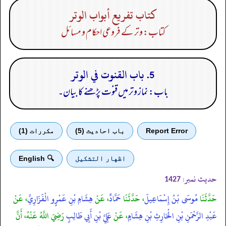
كتاب تفريع أبواب الوتر
کتاب: وتر کے فروعی احکام و مسائل
5. باب القنوت في الوتر
باب: نماز وتر میں قنوت پڑھنے کا بیان۔
Report Error
باب احادیث (5)
مكررات (1)
اظهار التشكيل
🔍 English
حدیث نمبر:
1427
حَدَّثَنَا
مُوسَى بْنُ إِسْمَاعِيلَ
، حَدَّثَنَا
حَمَّادٌ
، عَنْ
هِشَامِ بْنِ عَمْرٍو الْفَزَارِيِّ
، عَنْ
عَبْدِ الرَّحْمَنِ بْنِ الْحَارِثِ بْنِ هِشَامٍ
، عَنْ
عَلِيِّ بْنِ أَبِي طَالِبٍ
رَضِيَ اللَّهُ عَنْهُ، أَنَّ