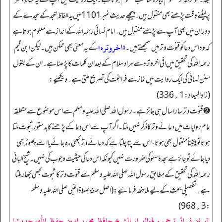
پر لیٹنے وقت پڑھنے بھی منقول ہیں۔ پیچھے حدیث نمبر 1101 میں یہ الفاظ تہجد کے سجدے کے
دوران میں بھی آپ سے پڑھنے منقول ہیں۔ امام نسائی رحمہ اللہ کے انداز سے معلوم ہوتا ہے
«اخروترہ»
کہ وہ اس دعا کو قنوت وتر میں سمجھتے ہیں۔
کے یہ معنی بھی ممکن ہیں۔ لیکن ابن قیم
رحمہ اللہ کی تحقیق میں افی اخر وترہ سے مراد سلام کے بعد ان کلمات کا پڑھنا ہے۔ ان کے بقول
سنن نسائی کی ایک روایت میں نماز سے فراغت کی تصریح ملتی ہے۔ دیکھیے:
(زادالمیعاد: 1؍336)
➋ قنوت وتر سارا سال ہی جائز ہے۔ رسول اللہ صلی اللہ علیہ وسلم سے اس موضوع سے متعلقہ
عام روایات میں دعائے وتر کا ذکر نہیں ملتا۔ اگر آپ سے اس دعا کے پڑھنے کا بدستور ثبوت ملتا
ہوتا تو یقیناًً منقول بھی ہوتا، اس سے پتا چلتا ہے کہ دعائے وتر کبھی رہ جائے یا اسے چھوڑ بھی
دیا جائے تو جائز ہے سجدۂ سہو کی ضرورت نہیں کیونکہ اس دعا کی حیثیت وجوب کی نہیں۔ شیخ البانی
رحمہ اللہ کی تحقیق کے مطابق رسول اللہ صلی اللہ علیہ وسلم سے قنوت وتر کا ثبوت کبھی کبھار ملتا
ہے۔ تفصیلی بحث کے لیے ملاحظہ فرمائیے: (اصل صفۃ صلاۃ النبی صلی اللہ علیہ وسلم
: 3؍968)
[سنن نسائی ترجمہ و فوائد از الشیخ حافظ محمد امین حفظ اللہ، حدیث/