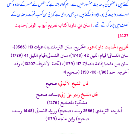
کہتے ہیں: حفص کی یہ حدیث مشہور نہیں ہے، ہم کو اندیشہ ہے کہ حفص نے مسعر کے علاوہ کسی
اور سے روایت کی ہو۔ ابوداؤد کہتے ہیں: یہ بھی مروی ہے کہ ابی بن کعب قنوت رمضان کے
[سنن ابي داود/كتاب تفريع أبواب الوتر /حدیث:
نصف میں پڑھا کرتے تھے۔
1427]
تخریج الحدیث دارالدعوہ:
«‏‏‏‏تخريج: سنن الترمذی/الدعوات 113 (3566)،
سنن النسائی/قیام اللیل 42 (1748)، سنن النسائی/قیام اللیل 41 (1739)
سنن ابن ماجہ/إقامة الصلاة 117 (1179)، (تحفة الأشراف:10207)، وقد
أخرجہ: حم (1/96، 118، 150) (صحیح)»
قال الشيخ الألباني:
صحيح
قال الشيخ زبير على زئي:
إسناده صحيح
مشكوة المصابيح (1276)
أخرجه الترمذي (3566 وسنده صحيح) ورواه النسائي (1448 وسنده
صحيح) وابن ماجه (1179)