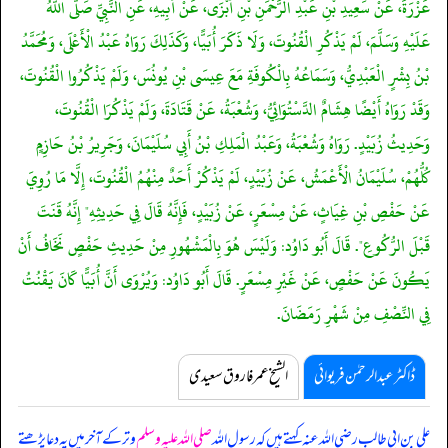
عَزْرَةَ، عَنْ سَعِيدِ بْنِ عَبْدِ الرَّحْمَنِ بْنِ أَبْزَى، عَنْ أَبِيهِ، عَنِ النَّبِيِّ صَلَّى اللَّهُ
عَلَيْهِ وَسَلَّمَ، لَمْ يَذْكُرِ الْقُنُوتَ، وَلَا ذَكَرَ أُبَيًّا، وَكَذَلِكَ رَوَاهُ عَبْدُ الْأَعْلَى، وَمُحَمَّدُ
بْنُ بِشْرٍ الْعَبْدِيُّ، وَسَمَاعُهُ بِالْكُوفَةِ مَعَ عِيسَى بْنِ يُونُسَ، وَلَمْ يَذْكُرُوا الْقُنُوتَ،
وَقَدْ رَوَاهُ أَيْضًا هِشَامٌ الدَّسْتُوَائِيُّ، وَشُعْبَةُ، عَنْ قَتَادَةَ، وَلَمْ يَذْكُرَا الْقُنُوتَ،
وَحَدِيثُ زُبَيْدٍ. رَوَاهُ وَشُعْبَةُ، وَعَبْدُ الْمَلِكِ بْنُ أَبِي سُلَيْمَانَ، وَجَرِيرُ بْنُ حَازِمٍ
كُلُّهُمْ، سُلَيْمَانُ الْأَعْمَشُ، عَنْ زُبَيْدٍ، لَمْ يَذْكُرْ أَحَدٌ مِنْهُمُ الْقُنُوتَ، إِلَّا مَا رُوِيَ
عَنْ حَفْصِ بْنِ غِيَاثٍ، عَنْ مِسْعَرٍ، عَنْ زُبَيْدٍ، فَإِنَّهُ قَالَ فِي حَدِيثِهِ" إِنَّهُ قَنَتَ
قَبْلَ الرُّكُوعِ". قَالَ أَبُو دَاوُد: وَلَيْسَ هُوَ بِالْمَشْهُورِ مِنْ حَدِيثِ حَفْصٍ نَخَافُ أَنْ
يَكُونَ عَنْ حَفْصٍ، عَنْ غَيْرِ مِسْعَرٍ. قَالَ أَبُو دَاوُد: وَيُرْوَى أَنَّ أُبَيًّا كَانَ يَقْنُتُ
فِي النِّصْفِ مِنْ شَهْرِ رَمَضَانَ.
ڈاکٹر عبدالرحمٰن فریوائی
الشیخ عمر فاروق سعیدی
علی بن ابی طالب رضی اللہ عنہ کہتے ہیں کہ
رسول اللہ
صلی اللہ علیہ وسلم
وتر کے آخر میں یہ دعا پڑھتے