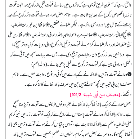
واضح رہے کہ مسنون طریق تو یہی ہے کہ وتروں میں دعائے قنوت قبل از رکوع ہو۔ البتہ قنوت
نازلہ بالخصوص رکوع کے بعد ہی ثابت ہے۔ تاہم بعض علماء دعائے قنوت وتر رکوع کے بعد
پڑھنے کے قائل ہیں اور وہ بھی جائز ہے۔ لیکن علمائے محققین ❀ حافظ ابن حجر رحمۃ اللہ علیہ،
❀ شیخ البانی رحمۃ اللہ علیہ، ❀ صاحب مرعاۃ مولانا عبید اللہ رحمانی رحمۃ اللہ علیہ، ❀ حافظ زبیر علی
زئی حفظہ اللہ اور دیگر علمائے کرام نے قنوت وتر قبل از رکوع والی روایات کو زیادہ تر صحیح کہا
ہے اور انہیں بعد از رکوع والی روایات پر ترجیح دی ہے۔ جس سے یہ بات سمجھ میں آتی ہے کہ
افضل اور اولیٰ یہی ہے کہ قنوت وتر رکوع سے قبل پڑھی جائے۔ (واللہ اعلم)
➋ دعائے قنوت وتر میں ہاتھ اٹھانے کے بارے میں کوئی مرفوع روایت نہیں ہے۔ تاہم
مصنف ابن ابی شیبہ میں کچھ آثار ملتے ہیں جن میں صرف ہاتھ اٹھانے کا تذکرہ ہے۔
[مصنف ابن أبي شیبة: 101/2]
دیکھئے۔
بعض علماء کے نزدیک ہاتھ اُٹھا کر یا ہاتھ اُٹھائے بغیر دونوں طریقوں سے قنوت وتر پڑھنا صحیح
ہے۔ تاہم ہاتھ اُٹھا کر دعائے قنوت پڑھنا اس لئے راجح ہے کہ ایک تو قنوت نازلہ میں نبی کریم
صلی اللہ علیہ وسلم سے ہاتھ اُٹھانا ثابت ہے، تو اس پر قیاس کرتے ہوئے قنوت وتر میں بھی ہاتھ
اُٹھانا صحیح ہو گا۔ دوسرے بعض صحابہ کرام رضوان اللہ عنہم اجمعین سے قنوت وتر میں ہاتھ