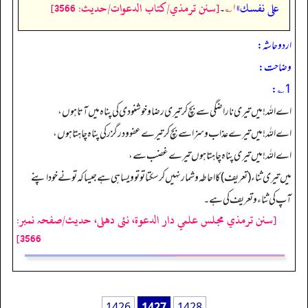
على نفسك»
[سنن ترمذي/كتاب الدعوات/حدیث: 3566]
۱؎
۔
اردو حاشہ:
وضاحت:
1؎:
اے اللہ! میں تیری ناراضگی سے بچ کر تیری رضا و خوشنودی کی پناہ میں آتا ہوں،
اے اللہ! میں تیرے عذاب و سزا سے بچ کر تیرے عفو ودرگزر کی پناہ چاہتا ہوں،
اے اللہ! میں تیری پناہ چاہتا ہوں تیرے غضب سے،
میں تیری ثناء (تعریف) کا احاطہ و شمار نہیں کر سکتا تو تو ویسا ہی ہے جیسا کہ تو نے خود اپنے
آپ کی ثناء و تعریف کی ہے۔
[سنن ترمذي مجلس علمي دار الدعوة، نئى دهلى، حدیث/صفحہ نمبر:
3566]
1426
1427
1428