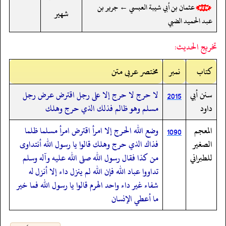
عثمان بن أبي شيبة العبسي ← جرير بن
شهير
عبد الحميد الضبي
تخريج الحديث:
کتاب
نمبر
مختصر عربی متن
سنن أبي
لا حرج لا حرج إلا على رجل اقترض عرض رجل
2015
داود
مسلم وهو ظالم فذلك الذي حرج وهلك
المعجم
وضع الله الحرج إلا امرأ اقترض امرأ مسلما ظلما
1090
الصغير
فذاك الذي حرج وهلك قالوا يا رسول الله أنتداوى
للطبراني
من كذا فقال رسول الله صلى الله عليه وآله وسلم
تداووا عباد الله فإن الله لم ينزل داء إلا أنزل له
شفاء غير داء واحد الهرم قالوا يا رسول الله فما خير
ما أعطي الإنسان