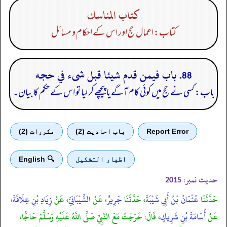
كتاب المناسك
کتاب: اعمال حج اور اس کے احکام و مسائل
88. باب فيمن قدم شيئا قبل شىء في حجه
باب: کسی نے حج میں کوئی کام آگے یا پیچھے کر لیا تو اس کے حکم کا بیان۔
Report Error
باب احادیث (2)
مكررات (2)
اظهار التشكيل
🔍 English
حدیث نمبر:
2015
حَدَّثَنَا
عُثْمَانُ بْنُ أَبِي شَيْبَةَ
، حَدَّثَنَا
جَرِيرٌ
، عَنْ
الشَّيْبَانِيِّ
، عَنْ
زِيَادِ بْنِ عِلَاقَةَ
،
عَنْ
أُسَامَةَ بْنِ شَرِيكٍ
، قَالَ: خَرَجْتُ مَعَ النَّبِيِّ صَلَّى اللَّهُ عَلَيْهِ وَسَلَّمَ حَاجًّا،