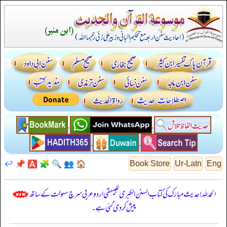
↩️
📌
🅰️
🧩
🔍
👥
🏠
Book Store
Ur-Latn
Eng
الحمدللہ! حدیث مبارک کی کتاب السنن الكبرى للبيهقي اردو عربی سرچ سہولت کے ساتھ
پیش کر دی گئی ہے۔