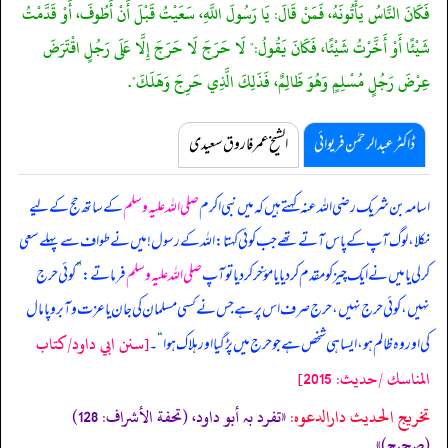
فَكَانَ النَّاسُ يَأْتُونَهُ، فَمَنْ قَالَ: يَا رَسُولَ اللَّهِ، سَعَيْتُ قَبْلَ أَنْ أَطُوفَ، أَوْ قَدَّمْتُ
شَيْئًا أَوْ أَخَّرْتُ شَيْئًا، فَكَانَ يَقُولُ:" لَا حَرَجَ لَا حَرَجَ إِلَّا عَلَى رَجُلٍ اقْتَرَضَ
عِرْضَ رَجُلٍ مُسْلِمٍ وَهُوَ ظَالِمٌ، فَذَلِكَ الَّذِي حَرِجَ وَهَلَكَ".
ڈاکٹر عبدالرحمٰن فریوائی
الشیخ عمر فاروق سعیدی
اسامہ بن شریک رضی اللہ عنہ کہتے ہیں کہ
میں نبی اکرم
صلی اللہ علیہ وسلم
کے ساتھ حج کے لیے
نکلا، لوگ آپ کے پاس آتے تھے جب کوئی کہتا: اللہ کے رسول! میں نے طواف سے پہلے سعی
کر لی یا میں نے ایک چیز کو مقدم کر دیا یا مؤخر کر دیا تو آپ
صلی اللہ علیہ وسلم
فرماتے:
”
کوئی حرج
نہیں، کوئی حرج نہیں، حرج صرف اس پر ہے جس نے کسی مسلمان کی جان یا عزت و آبرو پامال
[سنن ابي داود/كتاب
کی اور وہ ظالم ہو، ایسا ہی شخص ہے جو حرج میں پڑ گیا اور ہلاک ہوا
“
۔
المناسك /حدیث: 2015]
تخریج الحدیث دارالدعوہ:
«‏‏‏‏تفرد بہ أبو داود، (تحفة الأشراف: 128)
(صحیح)»