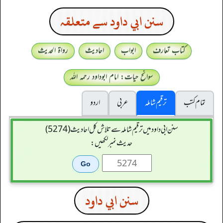
سنن ابي داود سے متعلقہ
کتاب تعارف
ابواب
احادیث
رواۃ الحدیث
سوانح حیات: امام ابوداود رحمہ اللہ
تمام کتب
ترقیم شاملہ
عربی
اردو
سنن ابي داود میں ترقیم شاملہ سے تلاش کل احادیث (5274)
حدیث نمبر لکھیں:
سنن ابي داود