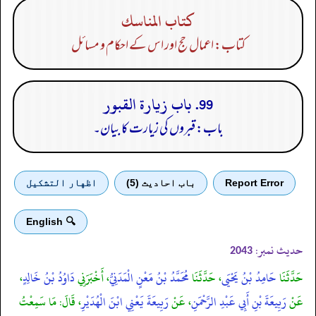
كتاب المناسك
کتاب: اعمال حج اور اس کے احکام و مسائل
99. باب زيارة القبور
باب: قبروں کی زیارت کا بیان۔
Report Error
باب احادیث (5)
اظهار التشكيل
🔍 English
حدیث نمبر:
2043
حَدَّثَنَا
حَامِدُ بْنُ يَحْيَى
، حَدَّثَنَا
مُحَمَّدُ بْنُ مَعْنٍ الْمَدَنِيُّ
، أَخْبَرَنِي
دَاوُدُ بْنُ خَالِدٍ
،
عَنْ
رَبِيعَةَ بْنِ أَبِي عَبْدِ الرَّحْمَنِ
، عَنْ
رَبِيعَةَ يَعْنِي ابْنَ الْهُدَيْرِ
، قَالَ: مَا سَمِعْتُ