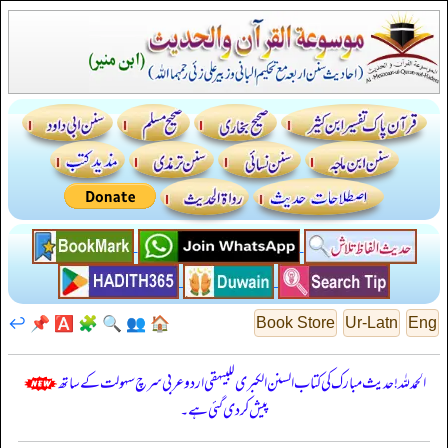
↩️
📌
🅰️
🧩
🔍
👥
🏠
Book Store
Ur-Latn
Eng
الحمدللہ! حدیث مبارک کی کتاب السنن الكبرى للبيهقي اردو عربی سرچ سہولت کے ساتھ
پیش کر دی گئی ہے۔