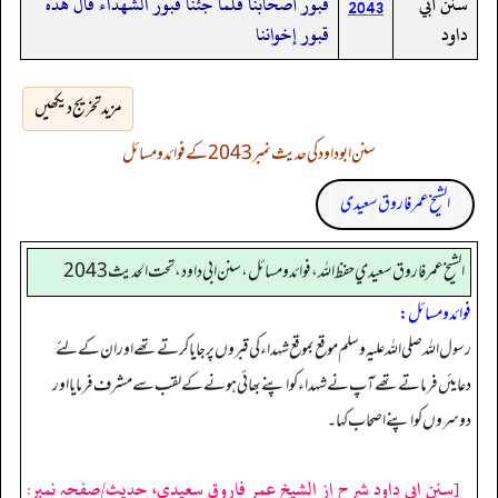
سنن أبي
قبور أصحابنا فلما جئنا قبور الشهداء قال هذه
2043
داود
قبور إخواننا
مزید تخریج دیکھیں
سنن ابوداود کی حدیث نمبر 2043 کے فوائد و مسائل
الشیخ عمر فاروق سعیدی
الشيخ عمر فاروق سعيدي حفظ الله، فوائد و مسائل، سنن ابي داود ، تحت الحديث 2043
فوائد ومسائل:
رسول اللہ صلی اللہ علیہ وسلم موقع بموقع شہداء کی قبروں پر جایا کرتے تھے اور ان کے لئے
دعایئں فرماتے تھے آپ نے شہداء کو اپنے بھائی ہونے کے لقب سے مشرف فرمایا اور
دوسروں کو اپنے اصحاب کہا۔
[سنن ابی داود شرح از الشیخ عمر فاروق سعیدی، حدیث/صفحہ نمبر: