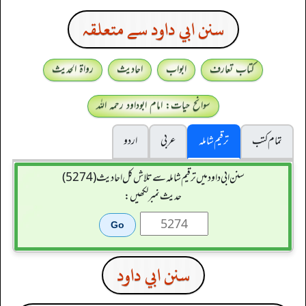
سنن ابي داود سے متعلقہ
کتاب تعارف
ابواب
احادیث
رواۃ الحدیث
سوانح حیات: امام ابوداود رحمہ اللہ
تمام کتب
ترقیم شاملہ
عربی
اردو
سنن ابي داود میں ترقیم شاملہ سے تلاش کل احادیث (5274)
حدیث نمبر لکھیں:
سنن ابي داود