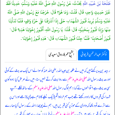
طَلْحَةَ بْنَ عُبَيْدِ اللَّهِ
يُحَدِّثُ، عَنْ رَسُولِ اللَّهِ صَلَّى اللَّهُ عَلَيْهِ وَسَلَّمَ، حَدِيثًا قَطُّ
غَيْرَ حَدِيثٍ وَاحِدٍ، قَالَ: قُلْتُ: وَمَا هُوَ؟ قَالَ: خَرَجْنَا مَعَ رَسُولِ اللَّهِ صَلَّى اللَّهُ
عَلَيْهِ وَسَلَّمَ يُرِيدُ قُبُورَ الشُّهَدَاءِ، حَتَّى إِذَا أَشْرَفْنَا عَلَى حَرَّةِ وَاقِمٍ، فَلَمَّا تَدَلَّيْنَا
مِنْهَا وَإِذَا قُبُورٌ بِمَحْنِيَّةٍ، قَالَ: قُلْنَا: يَا رَسُولَ اللَّهِ، أَقُبُورُ إِخْوَانِنَا هَذِهِ؟ قَالَ:"
قُبُورُ أَصْحَابِنَا" فَلَمَّا جِئْنَا قُبُورَ الشُّهَدَاءِ، قَالَ:" هَذِهِ قُبُورُ إِخْوَانِنَا".
ڈاکٹر عبدالرحمٰن فریوائی
الشیخ عمر فاروق سعیدی
ربیعہ بن ہدیر کہتے ہیں کہ
میں نے طلحہ بن عبیداللہ رضی اللہ عنہ کو سوائے اس ایک حدیث کے کوئی
اور حدیث رسول اللہ
صلی اللہ علیہ وسلم
سے روایت کرتے نہیں سنا، میں نے عرض کیا: وہ کون
سی حدیث ہے؟ تو انہوں نے کہا: ہم لوگ رسول اللہ
صلی اللہ علیہ وسلم
کے ساتھ نکلے، آپ
شہداء کی قبروں کا ارادہ رکھتے تھے جب ہم حرۂ واقم (ایک ٹیلے کا نام ہے) پر چڑھے اور اس پر
سے اترے تو دیکھا کہ وادی کے موڑ پر کئی قبریں ہیں، ہم نے پوچھا: اللہ کے رسول! کیا ہمارے
بھائیوں کی قبریں یہی ہیں؟ آپ
صلی اللہ علیہ وسلم
نے فرمایا:
”
ہمارے صحابہ کی قبریں