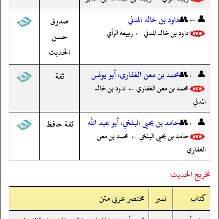
👤←👥
داود بن خالد المدني
صدوق
داود بن خالد المدني ← ربيعة الرأي
حسن
الحديث
👤←👥
محمد بن معن الغفاري، أبو يونس
ثقة
محمد بن معن الغفاري ← داود بن خالد
المدني
👤←👥
حامد بن يحيى البلخي، أبو عبد الله
ثقة حافظ
حامد بن يحيى البلخي ← محمد بن معن
الغفاري
تخريج الحديث:
کتاب
نمبر
مختصر عربی متن