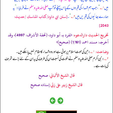
ہیں
۱؎
“
، جب ہم شہداء کی قبروں کے پاس پہنچے تو آپ
صلی اللہ علیہ وسلم
نے فرمایا:
”
یہ
[سنن ابي داود/كتاب المناسك /حدیث:
ہمارے بھائیوں کی قبریں ہیں
۲؎
“
۔
2043]
تخریج الحدیث دارالدعوہ:
«‏‏‏‏تفرد بہ أبو داود، (تحفة الأشراف: 4997)، وقد
أخرجہ: مسند احمد (1/161) (صحیح)»
وضاحت:
۱؎
: جن کی موت اسلام پر ہوئی ہے اور وہ شہداء کا مقام نہیں پا سکے ہیں۔
۲؎
: نبی اکرم صلی اللہ علیہ وسلم نے اخوت کی نسبت ان کی طرف کی یہ ان کے لئے بڑے شرف
کی بات ہے۔
قال الشيخ الألباني:
صحيح
قال الشيخ زبير على زئي:
إسناده صحيح