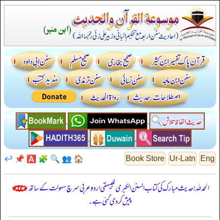
↩️
📌
🅰️
🧩
🔍
👥
🏠
Book Store
Ur-Latn
Eng
الحمدللہ! حدیث مبارک کی کتاب السنن الكبرى للبيهقي اردو عربی سرچ سہولت کے ساتھ
پیش کر دی گئی ہے۔