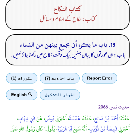
كتاب النكاح
کتاب: نکاح کے احکام و مسائل
13. باب ما يكره أن يجمع بينهن من النساء
باب: ان عورتوں کا بیان جنہیں بیک وقت نکاح میں رکھنا جائز نہیں۔
Report Error
باب احادیث (7)
مكررات (1)
اظهار التشكيل
🔍 English
حدیث نمبر:
2066
حَدَّثَنَا
أَحْمَدُ بْنُ صَالِحٍ
، حَدَّثَنَا
عَنْبَسَةُ
، أَخْبَرَنِي
يُونُسُ
، عَنْ
ابْنِ شِهَابٍ
،
أَخْبَرَنِي
قَبِيصَةُ بْنُ ذُؤَيْبٍ
، أَنَّهُ سَمِعَ
أَبَا هُرَيْرَةَ
، يَقُولُ:" نَهَى رَسُولُ اللَّهِ صَلَّى