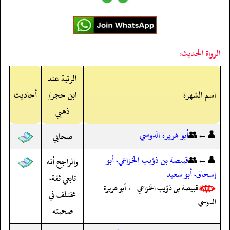
الرواة الحديث:
الرتبة عند
اسم الشهرة
ابن حجر/
أحاديث
ذهبي
👤←👥
أبو هريرة الدوسي
صحابي
👤←👥
قبيصة بن ذؤيب الخزاعي، أبو
والراجح أنه
إسحاق، أبو سعيد
تابعي ثقة،
قبيصة بن ذؤيب الخزاعي ← أبو هريرة
مختلف في
الدوسي
صحبته