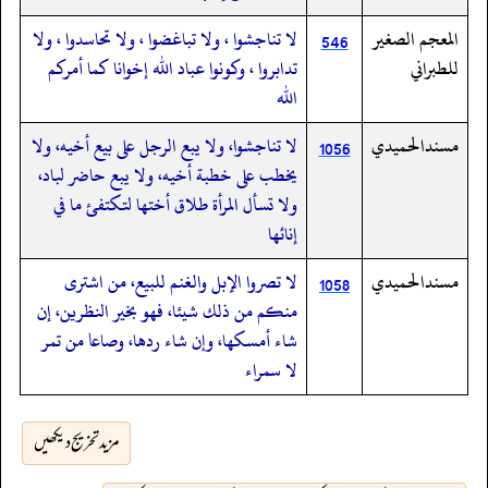
المعجم الصغير
لا تناجشوا ، ولا تباغضوا ، ولا تحاسدوا ، ولا
546
للطبراني
تدابروا ، وكونوا عباد الله إخوانا كما أمركم
الله
مسندالحميدي
لا تناجشوا، ولا يبع الرجل على بيع أخيه، ولا
1056
يخطب على خطبة أخيه، ولا يبع حاضر لباد،
ولا تسأل المرأة طلاق أختها لتكتفئ ما في
إنائها
مسندالحميدي
لا تصروا الإبل والغنم للبيع، من اشترى
1058
منكم من ذلك شيئا، فهو بخير النظرين، إن
شاء أمسكها، وإن شاء ردها، وصاعا من تمر
لا سمراء
مزید تخریج دیکھیں