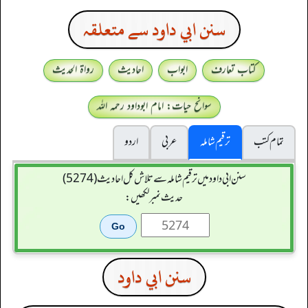
سنن ابي داود سے متعلقہ
کتاب تعارف
ابواب
احادیث
رواۃ الحدیث
سوانح حیات: امام ابوداود رحمہ اللہ
تمام کتب
ترقیم شاملہ
عربی
اردو
سنن ابي داود میں ترقیم شاملہ سے تلاش کل احادیث (5274)
حدیث نمبر لکھیں:
سنن ابي داود