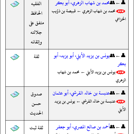
👤←👥
محمد بن شهاب الزهري، أبو بكر
الفقيه
محمد بن شهاب الزهري ← قبيصة بن ذؤيب
الحافظ
الخزاعي
متفق على
جلالته
وإتقانه
👤←👥
يونس بن يزيد الأيلي، أبو يزيد، أبو
ثقة
بكر
يونس بن يزيد الأيلي ← محمد بن شهاب
الزهري
👤←👥
عنبسة بن خالد القرشي، أبو عثمان
صدوق
عنبسة بن خالد القرشي ← يونس بن يزيد
حسن
الأيلي
الحديث
👤←👥
أحمد بن صالح المصري، أبو جعفر
ثقة ثبت