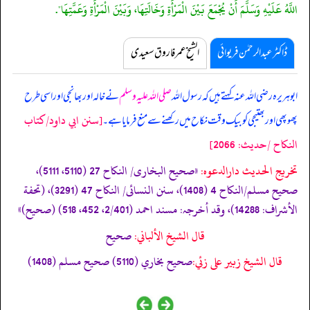
اللَّهُ عَلَيْهِ وَسَلَّمَ أَنْ يُجْمَعَ بَيْنَ الْمَرْأَةِ وَخَالَتِهَا، وَبَيْنَ الْمَرْأَةِ وَعَمَّتِهَا".
ڈاکٹر عبدالرحمٰن فریوائی
الشیخ عمر فاروق سعیدی
ابوہریرہ رضی اللہ عنہ کہتے ہیں کہ
رسول اللہ
صلی اللہ علیہ وسلم
نے خالہ اور بھانجی اور اسی طرح
[سنن ابي داود/كتاب
پھوپھی اور بھتیجی کو بیک وقت نکاح میں رکھنے سے منع فرمایا ہے۔
النكاح /حدیث: 2066]
تخریج الحدیث دارالدعوہ:
«‏‏‏‏صحیح البخاری/ النکاح 27 (5110، 5111)،
صحیح مسلم/النکاح 4 (1408)، سنن النسائی/ النکاح 47 (3291)، (تحفة
الأشراف: 14288)، وقد أخرجہ: مسند احمد (2/401، 452، 518) (صحیح)»
قال الشيخ الألباني:
صحيح
قال الشيخ زبير على زئي:
صحيح بخاري (5110) صحيح مسلم (1408)