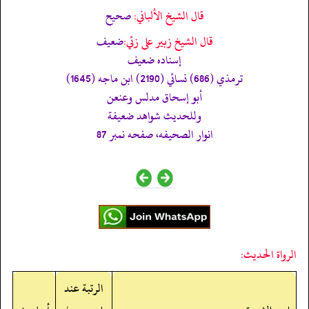
قال الشيخ الألباني:
صحيح
قال الشيخ زبير على زئي:
ضعيف
إسناده ضعيف
ترمذي (686) نسائي (2190) ابن ماجه (1645)
أبو إسحاق مدلس وعنعن
وللحديث شواهد ضعيفة
انوار الصحيفه، صفحه نمبر 87
الرواة الحديث:
الرتبة عند