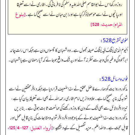
روزہ رکھا اس نے ابوالقاسم صلی اللہ علیہ وسلم کی نافرمانی کی۔ بخاری نے اسے تعلیقا
[بلوغ
اور پانچوں نے اسے موصولاً ذکر کیا ہے اور ابن حبان نے اسے صحیح کہا ہے۔
المرام/حدیث: 528]
لغوی تشریح 528:
أَلیَومَ الَّذِی یُشَّکُّ فِیْہِ یُشَّکُّ صیغۂ مجہول ہے۔ وہ شعبان کا تیسواں دن ہے جبکہ اس رات چاند
ابر آلودگی وغیرہ کی وجہ سے نظر نہ آئے اور یہ شک واقع ہو جائے کہ آیا رمضان ہے یا شعبان۔
فوائد و مسائل 528:
مذکورہ روایت کو ہمارے فاضل محقق نے سندًا ضعیف قرار دیا ہے جبکہ دیگر محققین نے اسے
شواہد کی بنا پر صحیح کہا ہے۔ علاوہ ازیں امام بخاری رحمہ اللہ نے بھی اسے تعلیقًا بیان کیا ہے،
نیز دیگر دلائل سے بھی شک کے دن کا روزہ رکھنے کی ممانعت ثابت ہوتی ہے۔ بنا بریں
مذکورہ روایت سندًا ضعیف ہونے کے باوجود دیگر دیگر شواہد و متابعات کی بنا پر قابلِ عمل اور
[أرواء الغليل: 127-125/4،
قابلِ حجت ہے۔ واللہ اعلم۔ مزید تفصیل کے لیے دیکھیے: