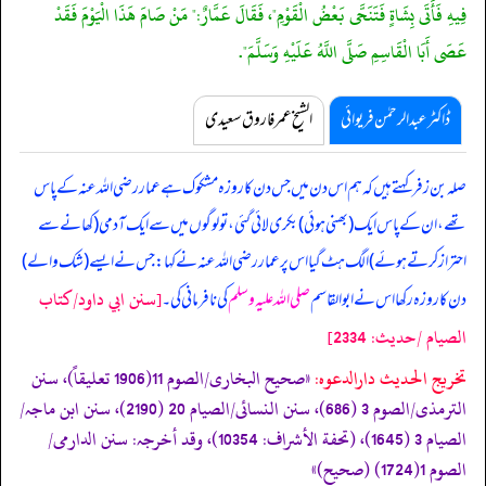
فِيهِ فَأَتَى بِشَاةٍ فَتَنَحَّى بَعْضُ الْقَوْمِ"، فَقَالَ عَمَّارٌ:" مَنْ صَامَ هَذَا الْيَوْمَ فَقَدْ
عَصَى أَبَا الْقَاسِمِ صَلَّى اللَّهُ عَلَيْهِ وَسَلَّمَ".
ڈاکٹر عبدالرحمٰن فریوائی
الشیخ عمر فاروق سعیدی
صلہ بن زفر کہتے ہیں کہ
ہم اس دن میں جس دن کا روزہ مشکوک ہے عمار رضی اللہ عنہ کے پاس
تھے، ان کے پاس ایک (بھنی ہوئی) بکری لائی گئی، تو لوگوں میں سے ایک آدمی (کھانے سے
احتراز کرتے ہوئے) الگ ہٹ گیا اس پر عمار رضی اللہ عنہ نے کہا: جس نے ایسے (شک والے)
[سنن ابي داود/كتاب
دن کا روزہ رکھا اس نے ابوالقاسم
صلی اللہ علیہ وسلم
کی نافرمانی کی۔
الصيام /حدیث: 2334]
تخریج الحدیث دارالدعوہ:
«‏‏‏‏صحیح البخاری/الصوم 11(1906 تعلیقاً)، سنن
الترمذی/الصوم 3 (686)، سنن النسائی/الصیام 20 (2190)، سنن ابن ماجہ/
الصیام 3 (1645)، (تحفة الأشراف: 10354)، وقد أخرجہ: سنن الدارمی/
الصوم 1(1724) (صحیح)»