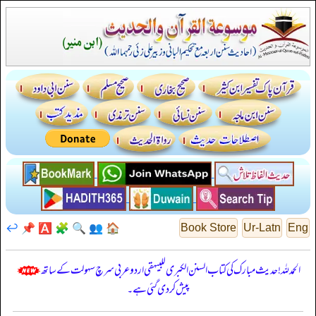
↩️
📌
🅰️
🧩
🔍
👥
🏠
Book Store
Ur-Latn
Eng
الحمدللہ! حدیث مبارک کی کتاب السنن الكبرى للبيهقي اردو عربی سرچ سہولت کے ساتھ
پیش کر دی گئی ہے۔