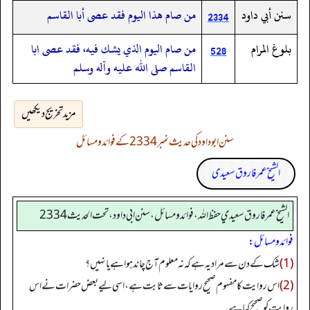
سنن أبي داود
من صام هذا اليوم فقد عصى أبا القاسم
2334
بلوغ المرام
من صام اليوم الذي يشك فيه،‏‏‏‏ فقد عصى ابا
528
القاسم صلى الله عليه وآله وسلم
مزید تخریج دیکھیں
سنن ابوداود کی حدیث نمبر 2334 کے فوائد و مسائل
الشیخ عمر فاروق سعیدی
الشيخ عمر فاروق سعيدي حفظ الله، فوائد و مسائل، سنن ابي داود ، تحت الحديث 2334
فوائد ومسائل:
(1)
شک کے دن سے مراد یہ ہے کہ نہ معلوم آج چاند ہوا ہے یا نہیں؟
(2)
اس روایت کا مفہوم صحیح روایات سے ثابت ہے، اسی لیے بعض حضرات نے اس
روایت کو صحیح کہا ہے۔