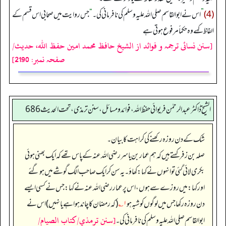
(4)
”
اس نے ابوالقاسم صلی اللہ علیہ وسلم کی نافرمانی کی۔
“
جس روایت میں صحابی اس قسم کے
الفاظ کہے وہ حکماً مرفوع ہوتی ہے
[سنن نسائی ترجمہ و فوائد از الشیخ حافظ محمد امین حفظ اللہ، حدیث/
صفحہ نمبر: 2190]
الشیخ ڈاکٹر عبد الرحمٰن فریوائی حفظ اللہ، فوائد و مسائل، سنن ترمذی، تحت الحديث 686
شک کے دن روزہ رکھنے کی کراہت کا بیان۔
صلہ بن زفر کہتے ہیں کہ ہم عمار بن یاسر رضی الله عنہ کے پاس تھے کہ ایک بھنی ہوئی
بکری لائی گئی تو انہوں نے کہا: کھاؤ۔ یہ سن کر ایک صاحب الگ گوشے میں ہو گئے
اور کہا: میں روزے سے ہوں، اس پر عمار رضی الله عنہ نے کہا: جس نے کسی ایسے
دن روزہ رکھا جس میں لوگوں کو شبہ ہو
۱؎
(کہ رمضان کا چاند ہوا ہے یا نہیں) اس نے
[سنن ترمذي/كتاب الصيام/
ابوالقاسم صلی اللہ علیہ وسلم کی نافرمانی کی۔