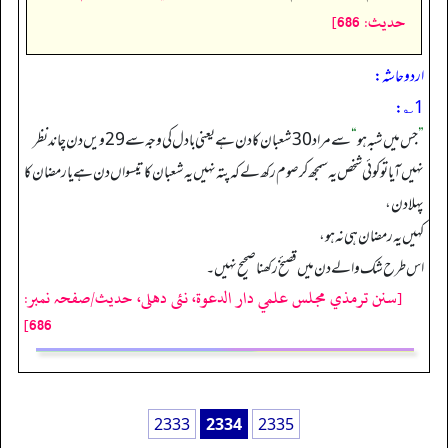
حدیث: 686]
اردو حاشہ:
1؎:
”
جس میں شبہ ہو
“
سے مراد 30 شعبان کا دن ہے یعنی بادل کی وجہ سے 29ویں دن چاند نظر
نہیں آیا تو کوئی شخص یہ سمجھ کر صوم رکھ لے کہ پتہ نہیں یہ شعبان کا تیسواں دن ہے یا رمضان کا
پہلا دن،
کہیں یہ رمضان ہی نہ ہو،
اس طرح شک والے دن میں قصئخ رکھنا صحیح نہیں۔
[سنن ترمذي مجلس علمي دار الدعوة، نئى دهلى، حدیث/صفحہ نمبر:
686]
2333
2334
2335