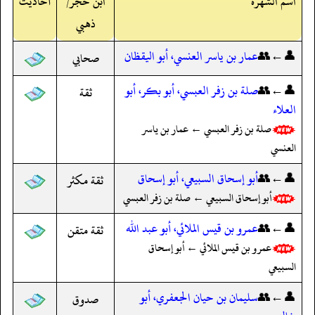
اسم الشهرة
ابن حجر/
أحاديث
ذهبي
👤←👥
عمار بن ياسر العنسي، أبو اليقظان
صحابي
👤←👥
صلة بن زفر العبسي، أبو بكر، أبو
ثقة
العلاء
صلة بن زفر العبسي ← عمار بن ياسر
العنسي
👤←👥
أبو إسحاق السبيعي، أبو إسحاق
ثقة مكثر
أبو إسحاق السبيعي ← صلة بن زفر العبسي
👤←👥
عمرو بن قيس الملائي، أبو عبد الله
ثقة متقن
عمرو بن قيس الملائي ← أبو إسحاق
السبيعي
👤←👥
سليمان بن حيان الجعفري، أبو
صدوق