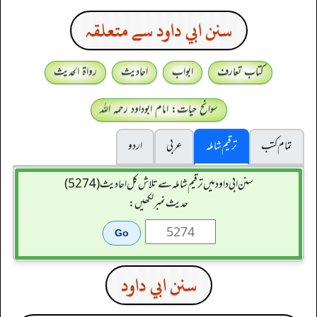
سنن ابي داود سے متعلقہ
کتاب تعارف
ابواب
احادیث
رواۃ الحدیث
سوانح حیات: امام ابوداود رحمہ اللہ
تمام کتب
ترقیم شاملہ
عربی
اردو
سنن ابي داود میں ترقیم شاملہ سے تلاش کل احادیث (5274)
حدیث نمبر لکھیں:
سنن ابي داود