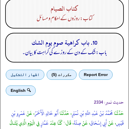
كتاب الصيام
کتاب: روزوں کے احکام و مسائل
10. باب كراهية صوم يوم الشك
باب: شک کے دن کے روزے کی کراہت کا بیان۔
Report Error
مكررات (5)
اظهار التشكيل
🔍 English
حدیث نمبر:
2334
حَدَّثَنَا
مُحَمَّدُ بْنُ عَبْدِ اللَّهِ بْنِ نُمَيْرٍ
، حَدَّثَنَا
أَبُو خَالِدٍ الْأَحْمَرُ
، عَنْ
عَمْرِو بْنِ
قَيْسٍ
، عَنْ
أَبِي إِسْحَاقَ
، عَنْ
صِلَةَ
، قَالَ:" كُنَّا عِنْدَ
عَمَّارٍ
فِي الْيَوْمِ الَّذِي يُشَكُّ