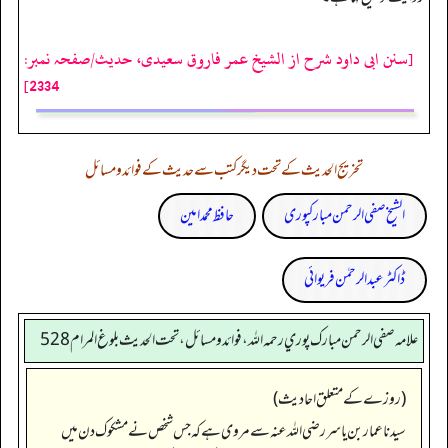
[سنن ابی داود شرح از الشیخ عمر فاروق سعیدی، حدیث/صفحہ نمبر:
2334]
تخریج الحدیث کے تحت دیگر کتب سے حدیث کے فوائد و مسائل
الشیخ صفی الرحمن مبارکپوری
حافظ محمد امین
ڈاکٹر عبدالرحمٰن فریوائی
علامه صفي الرحمن مبارك پوري رحمه الله، فوائد و مسائل، تحت الحديث بلوغ المرام 528
(روزے کے متعلق احادیث)
سیدنا عمار بن یاسر رضی اللہ عنہ سے مروی ہے کہ جس شخص نے مشکوک دن میں