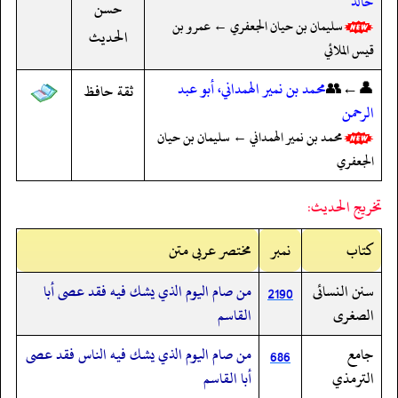
خالد
حسن
سليمان بن حيان الجعفري ← عمرو بن
الحديث
قيس الملائي
👤←👥
محمد بن نمير الهمداني، أبو عبد
ثقة حافظ
الرحمن
محمد بن نمير الهمداني ← سليمان بن حيان
الجعفري
تخريج الحديث:
کتاب
نمبر
مختصر عربی متن
سنن النسائى
من صام اليوم الذي يشك فيه فقد عصى أبا
2190
الصغرى
القاسم
جامع
من صام اليوم الذي يشك فيه الناس فقد عصى
686
الترمذي
أبا القاسم