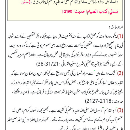
[سنن
والے دن روزہ رکھا اس نے ابوالقاسم صلی اللہ علیہ وسلم کی نافرمانی کی۔
نسائي/كتاب الصيام/حدیث: 2190]
اردو حاشہ:
(1)
مذکورہ روایت کو محقق کتاب نے سنداً ضعیف قرار دیا ہے جبکہ دیگر محققین نے اسے شواہد
کی بنا پر صحیح قرار دیا ہے، محققین کی بحث سے راجح بات یہی معلوم ہوتی ہے کہ مذکورہ روایت
سنداً ضعیف ہونے کے باوجود دیگر شواہد کی بنا پر قابل عمل ہو جاتی ہے۔ واللہ أعلم! مزید تفصیل
کے لیے دیکھئے: (ذخیرة العقبیٰ شرح سنن النسائي: 21/ 31-38)
(2)
”
شک والے دن
“
سے مراد شعبان کی تیس تاریخ ہے کیونکہ اس دن امکان ہوتا ہے کہ
شاید رمضان المبارک کی پہلی تاریخ ہو۔ بعض لوگ اس دن چاند نظر آئے بغیر احتیاطاً روزہ رکھ
لیتے ہیں کہ شاید چاند طلوع ہوگیا ہو، مگر یہ احتیاط شریعت حقہ کی نافرمانی ہے۔ (مزید دیکھئے،
حدیث: 2118- 2127)
(3)
”
ابوالقاسم
“
رسول اللہ صلی اللہ علیہ وسلم کی کنیت ہے۔ کبھی کبھار صحابہ کرام رضی اللہ
عنہم آپ کو نام کے بجائے اس کنیت سے پکارتے تھے۔ عموماً رسول اللہ اور نبی اللہ صلی اللہ
علیہ وسلم وغیرہ جلیل القدر الفاظ سے یاد کرتے تھے۔