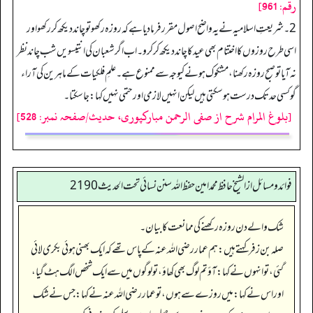
رقم: 961]
2۔ شریعتِ اسلامیہ نے یہ واضح اصول مقرر فرمادیا ہے کہ روزہ رکھو تو چاند دیکھ کر رکھو اور
اسی طرح روزوں کا اختتام بھی عید کا چاند دیکھ کر کرو۔ اب اگر شعبان کی انتیسویں شب چاند نظر
نہ آیا تو صبح روزہ رکھنا، مشکوک ہونے کیوجہ سے ممنوع ہے۔ علمِ فلکیات کے ماہرین کی آراء
گو کسی حد تک درست ہو سکتی ہیں لیکن انہیں لازمی اور حتمی نہیں کہا: جا سکتا۔
[بلوغ المرام شرح از صفی الرحمن مبارکپوری، حدیث/صفحہ نمبر: 528]
فوائد ومسائل از الشيخ حافظ محمد امين حفظ الله سنن نسائي تحت الحديث2190
شک والے دن روزہ رکھنے کی ممانعت کا بیان۔
صلہ بن زفر کہتے ہیں: ہم عمار رضی الله عنہ کے پاس تھے کہ ایک بھنی ہوئی بکری لائی
گئی، تو انہوں نے کہا: آؤ تم لوگ بھی کھاؤ، تو لوگوں میں سے ایک شخص الگ ہٹ گیا،
اور اس نے کہا: میں روزے سے ہوں، تو عمار رضی اللہ عنہ نے کہا: جس نے شک