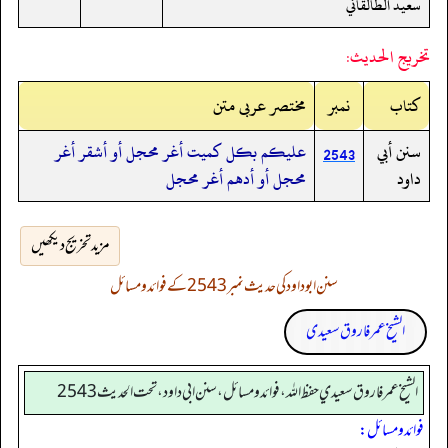
سعيد الطالقاني
تخريج الحديث:
کتاب
نمبر
مختصر عربی متن
سنن أبي
عليكم بكل كميت أغر محجل أو أشقر أغر
2543
داود
محجل أو أدهم أغر محجل
مزید تخریج دیکھیں
سنن ابوداود کی حدیث نمبر 2543 کے فوائد و مسائل
الشیخ عمر فاروق سعیدی
الشيخ عمر فاروق سعيدي حفظ الله، فوائد و مسائل، سنن ابي داود ، تحت الحديث 2543
فوائد ومسائل: