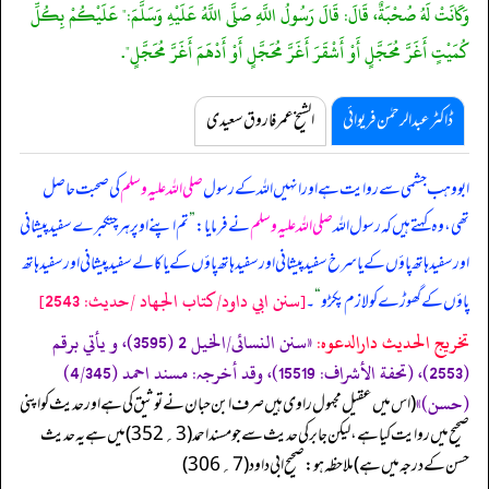
وَكَانَتْ لَهُ صُحْبَةٌ، قَالَ: قَالَ رَسُولُ اللَّهِ صَلَّى اللَّهُ عَلَيْهِ وَسَلَّمَ:" عَلَيْكُمْ بِكُلِّ
كُمَيْتٍ أَغَرَّ مُحَجَّلٍ أَوْ أَشْقَرَ أَغَرَّ مُحَجَّلٍ أَوْ أَدْهَمَ أَغَرَّ مُحَجَّلٍ".
ڈاکٹر عبدالرحمٰن فریوائی
الشیخ عمر فاروق سعیدی
ابو وہب جشمی سے روایت ہے
اور انہیں اللہ کے رسول
صلی اللہ علیہ وسلم
کی صحبت حاصل
تھی، وہ کہتے ہیں کہ رسول اللہ
صلی اللہ علیہ وسلم
نے فرمایا:
”
تم اپنے اوپر ہر چتکبرے سفید پیشانی
اور سفید ہاتھ پاؤں کے یا سرخ سفید پیشانی اور سفید ہاتھ پاؤں کے یا کالے سفید پیشانی اور سفید ہاتھ
[سنن ابي داود/كتاب الجهاد /حدیث: 2543]
پاؤں کے گھوڑے کو لازم پکڑو
“
۔
تخریج الحدیث دارالدعوہ:
«‏‏‏‏سنن النسائی/الخیل 2 (3595)، و یأتي برقم
(2553)، (تحفة الأشراف: 15519)، وقد أخرجہ: مسند احمد (4/345)
(حسن)»
‏‏‏‏ (اس میں عقیل مجہول راوی ہیں صرف ابن حبان نے توثیق کی ہے اور حدیث کو اپنی
صحیح میں روایت کیا ہے، لیکن جابر کی حدیث سے جو مسند احمد (3؍352) میں ہے یہ حدیث
حسن کے درجہ میں ہے) ملاحظہ ہو:صحیح ابی داود (7؍306)