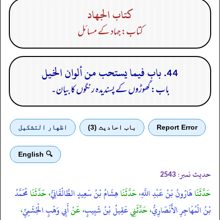
كتاب الجهاد
کتاب: جہاد کے مسائل
44. باب فيما يستحب من ألوان الخيل
باب: گھوڑوں کے پسندیدہ رنگوں کا بیان۔
Report Error
باب احادیث (3)
اظهار التشكيل
🔍 English
حدیث نمبر:
2543
حَدَّثَنَا
هَارُونُ بْنُ عَبْدِ اللَّهِ
، حَدَّثَنَا
هِشَامُ بْنُ سَعِيدٍ الطَّالْقَانِيُّ
، حَدَّثَنَا
مُحَمَّدُ
بْنُ الْمُهَاجِرِ الأَنْصَارِيُّ
، حَدَّثَنِي
عَقِيلُ بْنُ شَبِيبٍ
، عَنْ
أَبِي وَهْبٍ الْجُشَمِيِّ
،