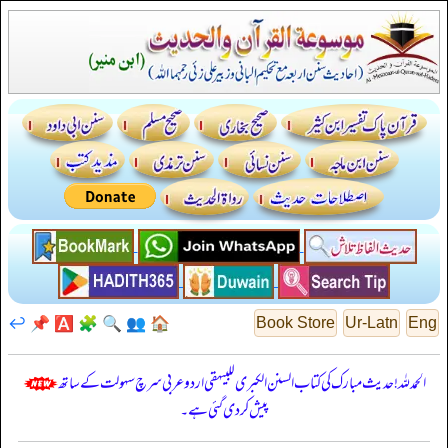
↩️
📌
🅰️
🧩
🔍
👥
🏠
Book Store
Ur-Latn
Eng
الحمدللہ! حدیث مبارک کی کتاب السنن الكبرى للبيهقي اردو عربی سرچ سہولت کے ساتھ
پیش کر دی گئی ہے۔