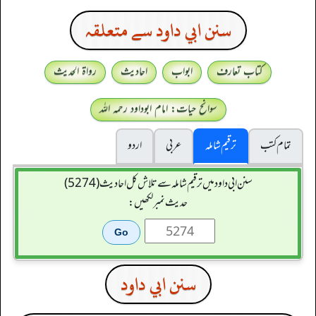
سنن ابي داود سے متعلقہ
کتاب تعارف
ابواب
احادیث
رواۃ الحدیث
سوانح حیات: امام ابوداود رحمہ اللہ
تمام کتب
ترقیم شاملہ
عربی
اردو
سنن ابي داود میں ترقیم شاملہ سے تلاش کل احادیث (5274)
حدیث نمبر لکھیں:
سنن ابي داود