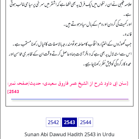
علامہ طیبی نے ان رنگوں میں ایک فرق یہ بھی لکھا ہے کہ اشقر میں سرخی پر سیاحی غالب ہوتی
ہے۔
اور کمیت کی گردن اور دم کے بال سیاہ ہوتے ہیں۔
فائدہ۔
جب گھوڑوں کے اختیار وانتخاب کا معاملہ ہو تو مندرجہ بالا صفات کا خیال رکھنا مستحب ہے۔
اس سے استدلال یہ بھی ہے کہ دیگر آلات جہاد حاصل کرتے وقت ان کے ظاہر ی محاسن اور
عمدہ کارکردگی کو پیش نظر رکھنا چاہیے۔
[سنن ابی داود شرح از الشیخ عمر فاروق سعیدی، حدیث/صفحہ نمبر:
2543]
2542
2543
2544
Sunan Abi Dawud Hadith 2543 in Urdu