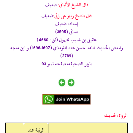
قال الشيخ الألباني:
ضعيف
قال الشيخ زبير على زئي:
ضعيف
إسناده ضعيف
نسائي (3595)
عقيل بن شبيب مجهول (تق : 4660)
ولبعض الحديث شاهد حسن عند الترمذي (1696،1697) و ابن ماجه
(2789)
انوار الصحيفه، صفحه نمبر 93
الرواة الحديث:
الرتبة عند