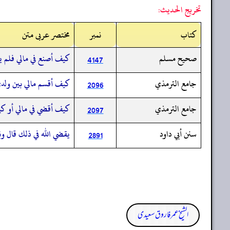
تخريج الحديث:
کتاب
نمبر
مختصر عربی متن
صحيح مسلم
كيف أصنع في مالي فلم ير
4147
جامع الترمذي
كيف أقسم مالي بين ولدي
2096
جامع الترمذي
كيف أقضي في مالي أو كي
2097
سنن أبي داود
يقضي الله في ذلك قال و
2891
الشیخ عمر فاروق سعیدی