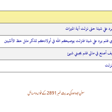
د علي شيئا حتى نزلت آية الميراث
 فلم يرد علي شيئا فنزلت يوصيكم الله في أولادكم للذكر مثل حظ الأنثيين
ف أصنع في مالي فلم يجبني شيئ
نزلت
سنن ابوداود کی حدیث نمبر 2891 کے فوائد و مسائل