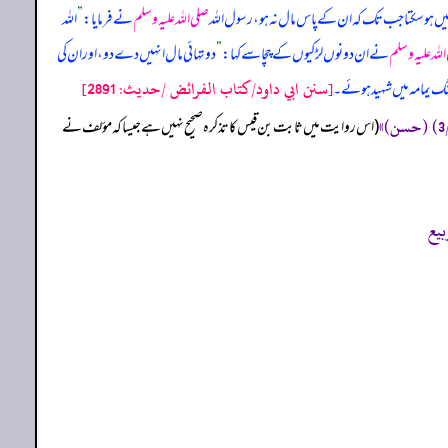
یں ہو سکتا جب تک کہ ان کے پاس مال نہ ہو، رسول اللہ
صلی اللہ علیہ وسلم
نے فرمایا:
”
اللہ
للہ علیہ وسلم
نے ان دونوں لڑکیوں کے چچا سے کہا:
”
دو تہائی مال انہیں دے دو، اور ان کی
[سنن ابي داود/كتاب الفرائض /حدیث: 2891]
جنگ یمامہ میں شہید ہوئے۔
‏‏‏‏ (اس روایت میں ثابت بن قیس کا تذکرہ صحیح نہیں ہے جیسا کہ مؤلف نے
بيع