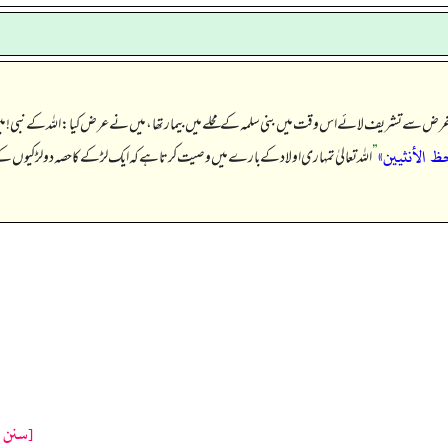
 کی غرض سے تشریف لائے اس وقت میں بنی سلمہ کے محلے میں بیمار تھا، میں نے عرض کیا: اللہ کے نبی! میں ا
ظ الأنثيين»
”
اللہ تعالیٰ تمہاری اولاد کے بارے میں وصیت کرتا ہے کہ ایک لڑکے کا حصہ دو لڑکیوں ک
[سنن ت