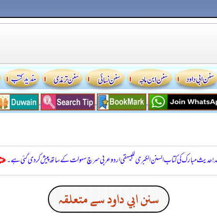
للہ! حدیث مبارک کی کتاب السنن الكبرى للبيهقي اردو عربی سرچ سہولت کے ساتھ پیش کر دی گئی ہے۔
سنن ابي داود سے متعلقہ