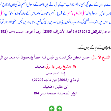
لیا، ان کے لیے کچھ بھی نہ چھوڑا، اب آپ کیا فرماتے ہیں؟ اللہ کے رسول! قسم اللہ کی! ان کا نکاح نہ
ازل ہوئیں، رسول اللہ
صلی اللہ علیہ وسلم
نے فرمایا:
”
اس عورت کو اور اس کے دیور کو بلاؤ
“
، تو آپ
صلی ا
ہیں: اس میں بشر نے غلطی کی ہے، یہ دونوں بیٹیاں سعد بن ربیع کی تھیں، ثابت بن قیس رضی اللہ عنہ تو 
الشيخ الألباني:
حسن لكن ذكر ثابت بن قيس فيه خطأ والمحفوظ أنه سعد بن الر
قال الشيخ زبير على زئي:
ضعيف
إسناده ضعيف
ترمذي (2092) ابن ماجه (2720)
ابن عقيل : ضعيف
انوار الصحيفه، صفحه نمبر 104