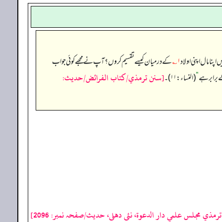
پنا مال اپنی اولاد
۱؎
کے درمیان کیسے تقسیم کروں؟ آپ نے مجھے کوئی جواب
[سنن ترمذي/كتاب الفرائض/حدیث:
ے برابر ہے
“
(النساء: ۱۱)۔
رمذي مجلس علمي دار الدعوة، نئى دهلى، حدیث/صفحہ نمبر: 2096]