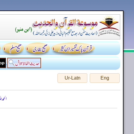
Ur-Latn
Eng
الحمد