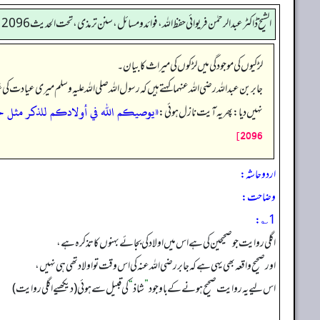
الشیخ ڈاکٹر عبد الرحمٰن فریوائی حفظ اللہ، فوائد و مسائل، سنن ترمذی، تحت الحديث 2096
لڑکیوں کی موجودگی میں لڑکوں کی میراث کا بیان۔
جابر بن عبداللہ رضی الله عنہما کہتے ہیں کہ رسول اللہ صلی اللہ علیہ وسلم میری عیادت
«يوصيكم الله في أولادكم للذكر مثل ح
نہیں دیا: پھر یہ آیت نازل ہوئی:
2096]
اردو حاشہ:
وضاحت:
1؎:
اگلی روایت جو صحیحین کی ہے اس میں اولاد کی بجائے بہنوں کا تذکر ہ ہے،
اور صحیح واقعہ بھی یہی ہے کہ جابر رضی اللہ عنہ کی اس وقت تو اولاد تھی ہی نہیں،
اس لیے یہ روایت صحیح ہونے کے باوجود
”
شاذ
“
کی قبیل سے ہوئی (دیکھیے اگلی روایت)