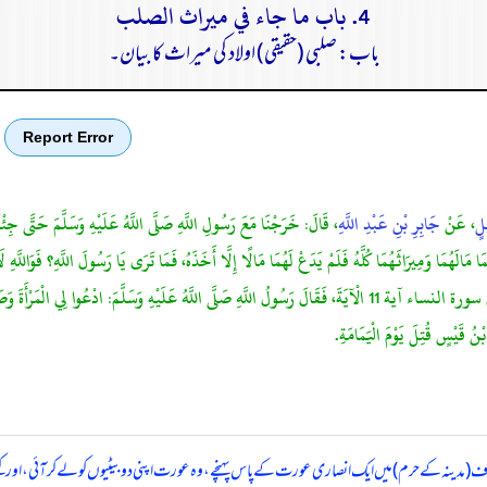
4. باب ما جاء في ميراث الصلب
باب: صلبی (حقیقی) اولاد کی میراث کا بیان۔
Report Error
يلٍ
، عَنْ
جَابِرِ بْنِ عَبْدِ اللَّهِ
، قَالَ: خَرَجْنَا مَعَ رَسُولِ اللَّهِ صَلَّى اللَّهُ عَلَيْهِ وَسَلَّمَ حَتَّى جِئْنَا 
َالَهُمَا وَمِيرَاثَهُمَا كُلَّهُ فَلَمْ يَدَعْ لَهُمَا مَالًا إِلَّا أَخَذَهُ، فَمَا تَرَى يَا رَسُولَ اللَّهِ؟ فَوَاللَّهِ لَ
يَقْضِي اللَّهُ فِي ذَلِكَ قَالَ: وَنَزَلَتْ سُورَةُ النِّسَاءِ يُوصِيكُمُ اللَّهُ فِي أَوْلادِكُمْ سورة النساء آية 11 الْآيَةَ، فَقَالَ رَسُولُ اللَّهِ صَ
ْنُ قَيْسٍ قُتِلَ يَوْمَ الْيَمَامَةِ.
اف (مدینہ کے حرم) میں ایک انصاری عورت کے پاس پہنچے، وہ عورت اپنی دو بیٹیوں کو لے کر آئی، اور کہن