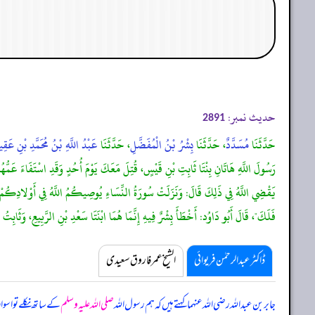
حدیث نمبر:
2891
حَدَّثَنَا
مُسَدَّدٌ
، حَدَّثَنَا
بِشْرُ بْنُ الْمُفَضَّلِ
، حَدَّثَنَا
عَبْدُ اللَّهِ بْنُ مُحَمَّدِ بْنِ عَقِ
رَسُولَ اللَّهِ هَاتَانِ بِنْتَا ثَابِتِ بْنِ قَيْسٍ، قُتِلَ مَعَكَ يَوْمَ أُحُدٍ وَقَدِ اسْتَفَاءَ عَمُّهُمَا م
فَلَكَ"، قَالَ أَبُو دَاوُد: أَخْطَأَ بِشْرٌ فِيهِ إِنَّمَا هُمَا ابْنَتَا سَعْدِ بْنِ الرَّبِيعِ، وَثَابِتُ ب
ڈاکٹر عبدالرحمٰن فریوائی
الشیخ عمر فاروق سعیدی
جابر بن عبداللہ رضی اللہ عنہما کہتے ہیں کہ
ہم رسول اللہ
صلی اللہ علیہ وسلم
کے ساتھ نکلے تو اسو