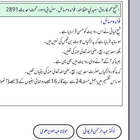
الشيخ عمر فاروق سعيدي حفظ الله، فوائد و مسائل، سنن ابي داود ، تحت الحديث 2891
فوائد ومسائل:
شیخ البانی نے اس روایت کو حسن قرار دیا ہے۔
اور مذید فرمایا ہے کہ یہ لڑکیاں ثابت بن قیس کی نہیں ہیں۔
بلکہ سعد بن ربیع رضی اللہ تعالیٰ عنہ کی تھیں۔
جیسا کہ آگے آنے والی روایت میں بھی یہی ہے۔
کہ مذکورہ لڑکیاں حضرت سعد بن ربیع رضی اللہ تعالیٰ عنہ کی بیٹیاں تھیں۔
اور اس تقسیم میں اصل مسئلہ 24 سے بنے گا کہ 16 حصے دو تہائی بیٹیوں کے 3 حصے (آٹھواں حصہ) بیوی کا اور باقی 5 حصے چچا کو ملیں گے۔
ڈاکٹر عبدالرحمٰن فریوائی
مولانا عبد العزیز علوی