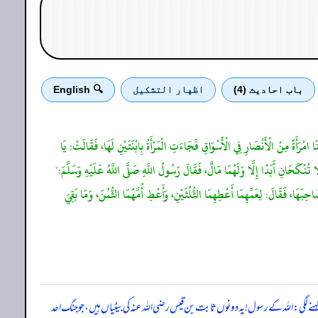
باب احادیث (4)
اظهار التشكيل
🔍 English
امْرَأَةً مِنْ الْأَنْصَارِ فِي الْأَسْوَاقِ فَجَاءَتِ الْمَرْأَةُ بِابْنَتَيْنِ لَهَا، فَقَالَتْ: يَا
ا تُنْكَحَانِ أَبَدًا إِلَّا وَلَهُمَا مَالٌ، فَقَالَ رَسُولُ اللَّهِ صَلَّى اللَّهُ عَلَيْهِ وَسَلَّمَ:"
لَّى اللَّهُ عَلَيْهِ وَسَلَّمَ: ادْعُوا لِي الْمَرْأَةَ وَصَاحِبَهَا، فَقَالَ: لِعَمِّهِمَا أَعْطِهِمَا الثُّلُثَيْنِ، وَأَعْطِ أُمَّهُمَا الثُّمُنَ، وَمَا بَقِيَ
ے لگی: اللہ کے رسول! یہ دونوں ثابت بن قیس رضی اللہ عنہ کی بیٹیاں ہیں، جو جنگ احد