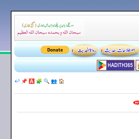
↩️
📌
🅰️
🧩
🔍
👥
🏠