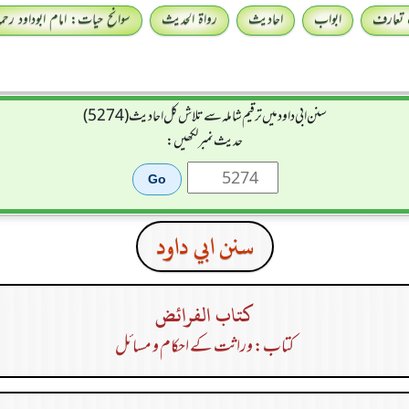
 تعارف
ابواب
احادیث
رواۃ الحدیث
سوانح حیات: امام ابوداود رحمہ 
سنن ابي داود میں ترقیم شاملہ سے تلاش کل احادیث (5274)
حدیث نمبر لکھیں:
سنن ابي داود
كتاب الفرائض
کتاب: وراثت کے احکام و مسائل