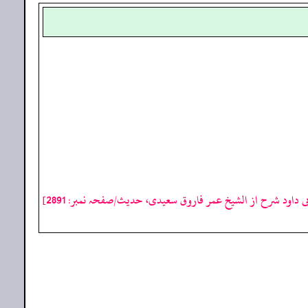
ی داود شرح از الشیخ عمر فاروق سعیدی، حدیث/صفحہ نمبر: 2891]