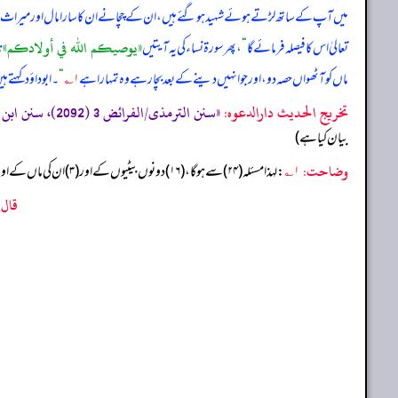
میں آپ کے ساتھ لڑتے ہوئے شہید ہو گئے ہیں، ان کے چچا نے ان کا سارا مال اور میراث لے 
«يوصيكم الله في أولادكم»
تعالیٰ اس کا فیصلہ فرمائے گا
“
، پھر سورۃ نساء کی یہ آیتیں
ن
ماں کو آٹھواں حصہ دو، اور جو انہیں دینے کے بعد بچا رہے وہ تمہارا ہے
۱؎
“
۔ ابوداؤد کہتے 
تخریج الحدیث دارالدعوہ:
«‏‏‏‏سنن الترمذی/الفرائض 3 (2092)، سنن ابن ماجہ/الفرائض 2 (2720)، (تحفة الأشراف: 2365)، وقد أخرجہ: مسند احمد (3/352) (حسن)»
بیان کیا ہے)
وضاحت:
۱؎
: لہذا مسئلہ (۲۴) سے ہو گا، (۱۶) دونوں بیٹیوں کے اور (۳) ان کی ماں کے اور (۵) ان کے چچا کے ہوں گے۔
قال 