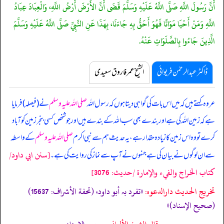
أَنَّ رَسُولَ اللَّهِ صَلَّى اللَّهُ عَلَيْهِ وَسَلَّمَ قَضَى أَنَّ الأَرْضَ أَرْضُ اللَّهِ، وَالْعِبَادَ عِبَادُ
اللَّهِ وَمَنْ أَحْيَا مَوَاتًا فَهُوَ أَحَقُّ بِهِ جَاءَنَا، بِهَذَا عَنِ النَّبِيِّ صَلَّى اللَّهُ عَلَيْهِ وَسَلَّمَ
الَّذِينَ جَاءُوا بِالصَّلَوَاتِ عَنْهُ.
ڈاکٹر عبدالرحمٰن فریوائی
الشیخ عمر فاروق سعیدی
عروہ کہتے ہیں کہ
میں اس بات کی گواہی دیتا ہوں کہ رسول اللہ
صلی اللہ علیہ وسلم
نے (فیصلہ) فرمایا
ہے کہ زمین اللہ کی ہے اور بندے بھی سب اللہ کے بندے ہیں اور جو شخص کسی بنجر زمین کو آباد
کرے تو وہ اس زمین کا زیادہ حقدار ہے، یہ حدیث ہم سے نبی اکرم
صلی اللہ علیہ وسلم
کے واسطہ
[سنن ابي داود/
سے ان لوگوں نے بیان کی ہے جنہوں نے آپ سے نماز کی روایت کی ہے۔
كتاب الخراج والفيء والإمارة /حدیث: 3076]
تخریج الحدیث دارالدعوہ:
«‏‏‏‏تفرد بہ أبو داود، (تحفة الأشراف: 15637)
(صحیح الإسناد)»