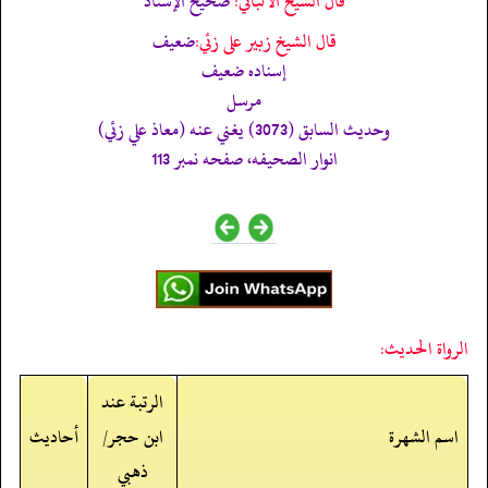
قال الشيخ الألباني:
صحيح الإسناد
قال الشيخ زبير على زئي:
ضعيف
إسناده ضعيف
مرسل
وحديث السابق (3073) يغني عنه (معاذ علي زئي)
انوار الصحيفه، صفحه نمبر 113
الرواة الحديث:
الرتبة عند
اسم الشهرة
ابن حجر/
أحاديث
ذهبي