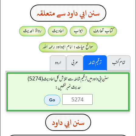
سنن ابي داود سے متعلقہ
کتاب تعارف
ابواب
احادیث
رواۃ الحدیث
سوانح حیات: امام ابوداود رحمہ اللہ
تمام کتب
ترقیم شاملہ
عربی
اردو
سنن ابي داود میں ترقیم شاملہ سے تلاش کل احادیث (5274)
حدیث نمبر لکھیں:
سنن ابي داود