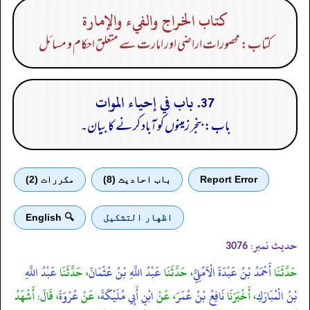
كتاب الخراج والفيء والإمارة
کتاب: محصورات اراضی اور امارت سے متعلق احکام و مسائل
37. باب في إحياء الموات
باب: بنجر زمینوں کو آباد کرنے کا بیان۔
Report Error
باب احادیث (8)
مكررات (2)
اظهار التشكيل
🔍 English
حدیث نمبر:
3076
حَدَّثَنَا
أَحْمَدُ بْنُ عَبْدَةَ الْآمُلِيُّ
، حَدَّثَنَا
عَبْدُ اللَّهِ بْنُ عُثْمَانَ
، حَدَّثَنَا
عَبْدُ اللَّهِ
بْنُ الْمُبَارَكِ
، أَخْبَرَنَا
نَافِعُ بْنُ عُمَرَ
، عَنْ
ابْنِ أَبِي مُلَيْكَةَ
، عَنْ
عُرْوَةَ
، قَالَ: أَشْهَدُ