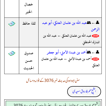
خصال
الخير
👤←👥
عبد الله بن عثمان العتكي، أبو عبد
ثقة حافظ
الرحمن
عبد الله بن عثمان العتكي ← عبد الله بن
المبارك الحنظلي
👤←👥
أحمد بن عبدة الآملي، أبو جعفر
صدوق
أحمد بن عبدة الآملي ← عبد الله بن عثمان
حسن
العتكي
الحديث
سنن ابوداود کی حدیث نمبر 3076 کے فوائد و مسائل
الشیخ عمر فاروق سعیدی
الشيخ عمر فاروق سعيدي حفظ الله، فوائد و مسائل، سنن ابي داود ، تحت الحديث 3076