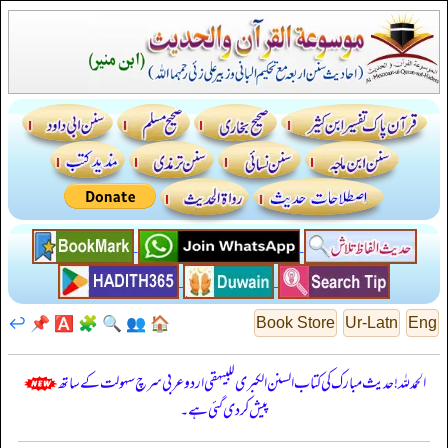
↩️
📌
🅰️
🧩
🔍
👥
🏠
Book Store
Ur-Latn
Eng
الحمدللہ! حدیث مبارک کی کتاب السنن الكبرى للبيهقي اردو عربی سرچ سہولت کے ساتھ
پیش کر دی گئی ہے۔