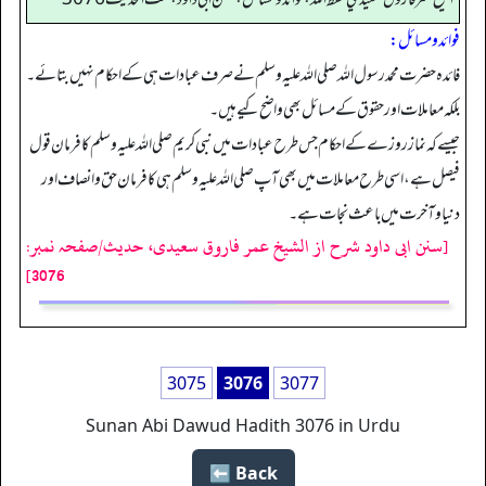
فوائد ومسائل:
فائدہ حضرت محمد رسول اللہ صلی اللہ علیہ وسلم نے صرف عبادات ہی کے احکام نہیں بتائے۔
بلکہ معاملات اور حقوق کے مسائل بھی واضح کیے ہیں۔
جیسے کہ نماز روزے کے احکام جس طرح عبادات میں نبی کریم صلی اللہ علیہ وسلم کا فرمان قول
فیصل ہے، اسی طرح معاملات میں بھی آپ صلی اللہ علیہ وسلم ہی کا فرمان حق وانصاف اور
دنیا و آخرت میں باعث نجات ہے۔
[سنن ابی داود شرح از الشیخ عمر فاروق سعیدی، حدیث/صفحہ نمبر:
3076]
3075
3076
3077
Sunan Abi Dawud Hadith 3076 in Urdu
Back ⬅️