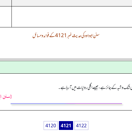
سنن ابوداود کی حدیث نمبر 4121 کے فوائد و مسائل
ر کسی شک وشبہ کے جائز ہے، جیسے اگلی روایات میں آرہا ہے۔
[سنن اب
4120
4121
4122