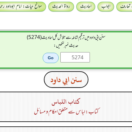
 تعارف
ابواب
احادیث
رواۃ الحدیث
سوانح حیات: امام ابوداود رحمہ 
سنن ابي داود میں ترقیم شاملہ سے تلاش کل احادیث (5274)
حدیث نمبر لکھیں:
سنن ابي داود
كتاب اللباس
کتاب: لباس سے متعلق احکام و مسائل