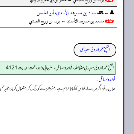
👤←👥
مسدد بن مسرهد الأسدي، أبو الحسن
مسدد بن مسرهد الأسدي ← يزيد بن زريع العيشي
الشیخ عمر فاروق سعیدی
الشيخ عمر فاروق سعيدي حفظ الله، فوائد و مسائل، سنن ابي داود ، تحت الحديث 4121
فوائد ومسائل:
حلال جانور اگر مر جائے تو اس کا کھانا حرام ہے، مگر چمڑے کو رنگ کر استعمال کر لینا بغی