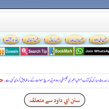
للہ! حدیث مبارک کی کتاب السنن الكبرى للبيهقي اردو عربی سرچ سہولت کے ساتھ پیش کر دی گئی ہے۔
سنن ابي داود سے متعلقہ