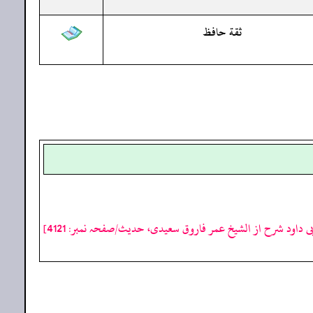
ثقة حافظ
ی داود شرح از الشیخ عمر فاروق سعیدی، حدیث/صفحہ نمبر: 4121]