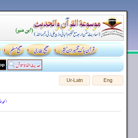
Ur-Latn
Eng
الحمد