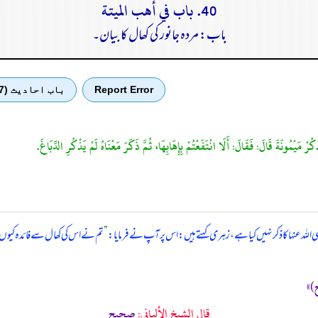
40. باب في أهب الميتة
باب: مردہ جانور کی کھال کا بیان۔
Report Error
باب احادیث (7)
رْ مَيْمُونَةَ قَالَ: فَقَالَ: أَلَا انْتَفَعْتُمْ بِإِهَابِهَا، ثُمَّ ذَكَرَ مَعْنَاهُ لَمْ يَذْكُرِ الدِّبَاغَ.
اللہ عنہا کا ذکر نہیں کیا ہے، زہری کہتے ہیں: اس پر آپ نے فرمایا:
”
تم نے اس کی کھال سے فائدہ کیوں ن
قال الشيخ الألباني:
صحيح