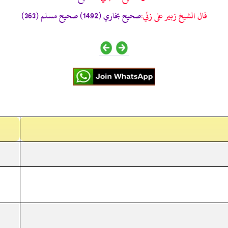
قال الشيخ زبير على زئي:
صحيح بخاري (1492) صحيح مسلم (363)