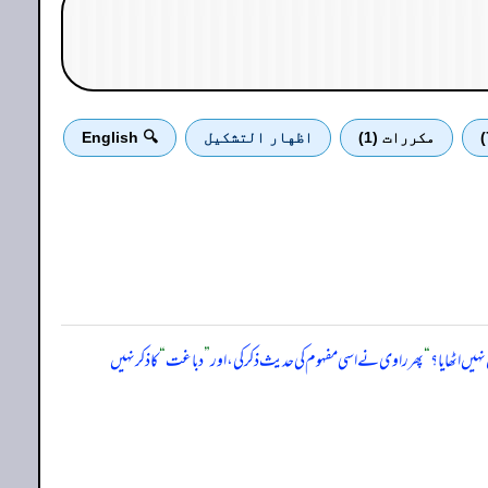
مكررات (1)
اظهار التشكيل
🔍 English
ہیں اٹھایا؟
“
پھر راوی نے اسی مفہوم کی حدیث ذکر کی، اور
”
دباغت
“
کا ذکر نہیں