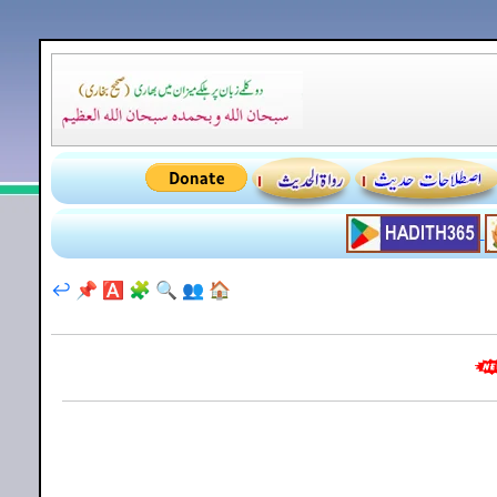
↩️
📌
🅰️
🧩
🔍
👥
🏠