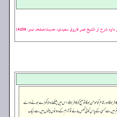
 داود شرح از الشیخ عمر فاروق سعیدی، حدیث/صفحہ نمبر: 4259]
گا اور شام کو مومن ہو گا تو صبح کو کافر ہو گا، اس میں بیٹھنے والا کھڑے ہونے والے
اور اگر تم میں سے کسی کے پاس کوئی گھس جائے تو آدم کے دونوں بیٹوں میں سے نیک