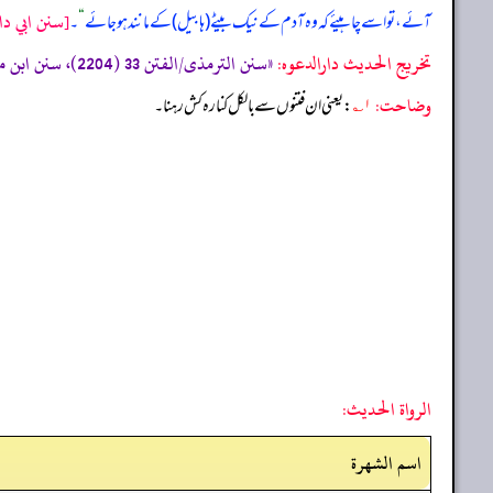
[سنن ابي داو
آئے، تو اسے چاہیئے کہ وہ آدم کے نیک بیٹے (ہابیل) کے مانند ہو جائے
“
۔
تخریج الحدیث دارالدعوہ:
«‏‏‏‏سنن الترمذی/الفتن 33 (2204)، سنن ابن ماجہ/الفتن 10 (3961)، (تحفة الأشراف: 9032)، وقد أخرجہ: مسند احمد (4/408، 416) (صحیح)»
وضاحت:
۱؎
: یعنی ان فتنوں سے بالکل کنارہ کش رہنا۔
الرواة الحديث:
اسم الشهرة