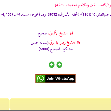
د/كتاب الفتن والملاحم /حدیث: 4259]
قال الشيخ الألباني:
صحيح
قال الشيخ زبير على زئي:
إسناده حسن
مشكوة المصابيح (5399)