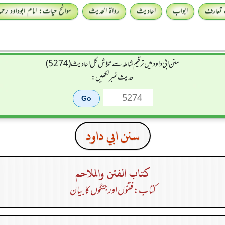
 تعارف
ابواب
احادیث
رواۃ الحدیث
سوانح حیات: امام ابوداود رحمہ 
سنن ابي داود میں ترقیم شاملہ سے تلاش کل احادیث (5274)
حدیث نمبر لکھیں:
سنن ابي داود
كتاب الفتن والملاحم
کتاب: فتنوں اور جنگوں کا بیان