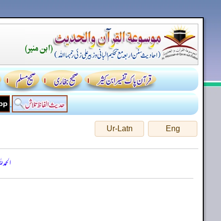
Ur-Latn
Eng
الحمد