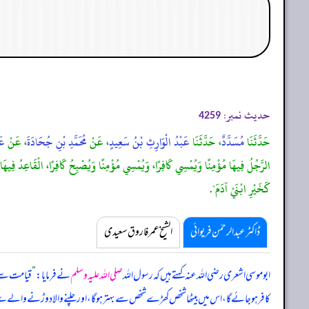
حدیث نمبر:
4259
حَدَّثَنَا
مُسَدَّدٌ
، حَدَّثَنَا
عَبْدُ الْوَارِثِ بْنُ سَعِيدٍ
، عَنْ
مُحَمَّدِ بْنِ جُحَادَةَ
، عَنْ
عَب
الرَّجُلُ فِيهَا مُؤْمِنًا وَيُمْسِي كَافِرًا، وَيُمْسِي مُؤْمِنًا وَيُصْبِحُ كَافِرًا، الْقَاعِدُ فِيه
كَخَيْرِ ابْنَيْ آدَمَ".
ڈاکٹر عبدالرحمٰن فریوائی
الشیخ عمر فاروق سعیدی
ابوموسی اشعری رضی اللہ عنہ کہتے ہیں کہ
رسول اللہ
صلی اللہ علیہ وسلم
نے فرمایا:
”
قیامت سے پہ
کافر ہو جائے گا، اس میں بیٹھا شخص کھڑے شخص سے بہتر ہو گا، اور چلنے والا دوڑنے والے سے بہت