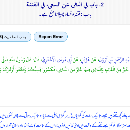
2. باب في النهى عن السعى، في الفتنة
باب: فتنہ و فساد پھیلانا منع ہے۔
Report Error
باب احادیث (8)
ْدِ الرَّحْمَنِ بْنِ ثَرْوَانَ
، عَنْ
هُزَيْلٍ
، عَنْ
أَبِي مُوسَى الْأَشْعَرِيِّ
، قَالَ: قَالَ رَسُولُ اللَّهِ صَلَّى ال
َا خَيْرٌ مِنَ الْقَائِمِ، وَالْمَاشِي فِيهَا خَيْرٌ مِنَ السَّاعِي، فَكَسِّرُوا قِسِيَّكُمْ وَقَطِّعُوا أَوْتَارَكُم
لے کچھ فتنے ہیں جیسے تاریک رات کی گھڑیاں (کہ ہر گھڑی پہلی سے زیادہ تاریک ہوتی ہے) ان فتنوں میں صبح 
ر ہو گا، تو تم ایسے فتنے کے وقت میں اپنی کمانیں توڑ دینا، ان کے تانت کاٹ ڈالنا، اور اپنی تلواروں کی د