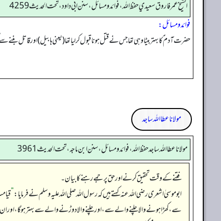
الشيخ عمر فاروق سعيدي حفظ الله، فوائد و مسائل، سنن ابي داود ، تحت الحديث 4259
فوائد ومسائل:
حضرت آدم ؑ کا بہتر بیٹا وہی تھا جس نے قتل ہونا قبول کر لیا تھا (یعنی ہابیل) اور قاتل بننے سے 
مولانا عطا اللہ ساجد
مولانا عطا الله ساجد حفظ الله، فوائد و مسائل، سنن ابن ماجه، تحت الحديث3961
فتنے کے وقت تحقیق کرنے اور حق پر جمے رہنے کا بیان۔
ابوموسیٰ اشعری رضی اللہ عنہ کہتے ہیں کہ رسول اللہ صلی اللہ علیہ وسلم نے فرمایا:
”
قیامت
سے، کھڑا ہونے والا چلنے والے سے، اور چلنے والا دوڑنے والے سے بہتر ہو گا، اور ان فتن