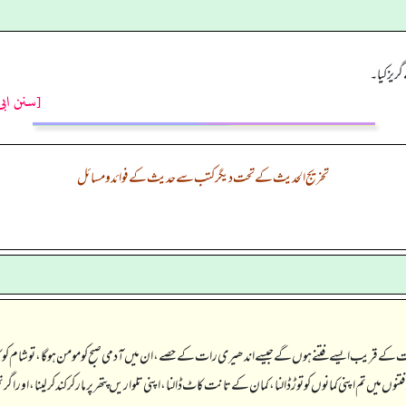
گریز کیا۔
[سنن ابی
تخریج الحدیث کے تحت دیگر کتب سے حدیث کے فوائد و مسائل
 کے قریب ایسے فتنے ہوں گے جیسے اندھیری رات کے حصے، ان میں آدمی صبح کو مومن ہو گا، تو شام کو کافر ہو 
وں میں تم اپنی کمانوں کو توڑ ڈالنا، کمان کے تانت کاٹ ڈالنا، اپنی تلواریں پتھر پر مار کر کند کر لینا، 