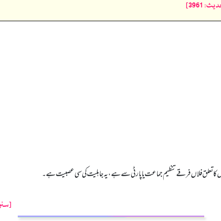
 3961]
 کا تعلق فلاں فرقے تنظیم جماعت یا پارٹی سے ہے، یہ جاہلیت کی سی عصبیت ہے۔
[سنن