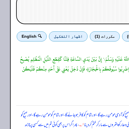
مكررات (1)
اظهار التشكيل
🔍 English
لَّهُ عَلَيْهِ وَسَلَّمَ:" إِنَّ بَيْنَ يَدَيِ السَّاعَةِ فِتَنًا كَقِطَعِ اللَّيْلِ الْمُظْلِمِ يُصْبِحُ
ْ وَاضْرِبُوا سُيُوفَكُمْ بِالْحِجَارَةِ، فَإِنْ دُخِلَ يَعْنِي عَلَى أَحَدٍ مِنْكُمْ فَلْيَكُنْ
کو آدمی مومن رہے گا، اور شام کو کافر ہو جائے گا، اور شام کو مومن رہے گا، اور صبح کو
ھار کو پتھروں سے مار کر ختم کر دینا
۱؎
، پھر اگر اس پر بھی کوئی تم میں سے کسی پر چڑھ