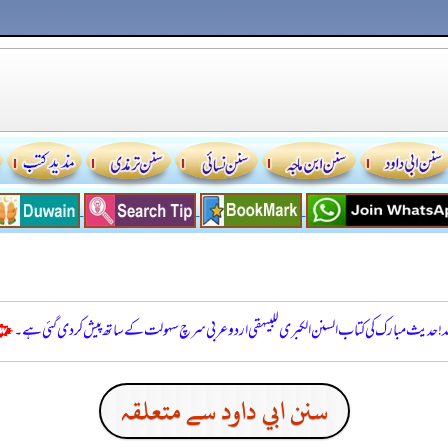
للہ! حدیث مبارک کی کتاب السنن الكبرى للبيهقي اردو عربی سرچ سہولت کے ساتھ پیش کر دی گئی ہے۔
سنن ابي داود سے متعلقہ