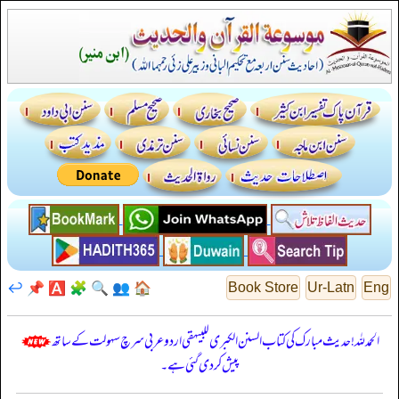
↩️
📌
🅰️
🧩
🔍
👥
🏠
Book Store
Ur-Latn
Eng
الحمدللہ! حدیث مبارک کی کتاب السنن الكبرى للبيهقي اردو عربی سرچ سہولت کے ساتھ
پیش کر دی گئی ہے۔