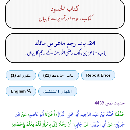
كتاب الحدود
کتاب: حدود اور تعزیرات کا بیان
24. باب رجم ماعز بن مالك
باب: ماعز بن مالک رضی اللہ عنہ کے رجم کا بیان۔
Report Error
باب احادیث (21)
مكررات (1)
اظهار التشكيل
🔍 English
حدیث نمبر:
4439
حَدَّثَنَا
مُحَمَّدُ بْنُ عَبْدِ الرَّحِيمِ أَبُو يَحْيَى الْبَزَّازُ
، أَخْبَرَنَا
أَبُو عَاصِمٍ
، عَنْ
ابْنِ
جُرَيْجٍ
، عَنْ
أَبِي الزُّبَيْرِ
، عَنْ
جَابِرٍ
:" أَنّ رَجُلًا زَنَى بِامْرَأَةٍ فَلَمْ يَعْلَمْ بِإِحْصَانِهِ