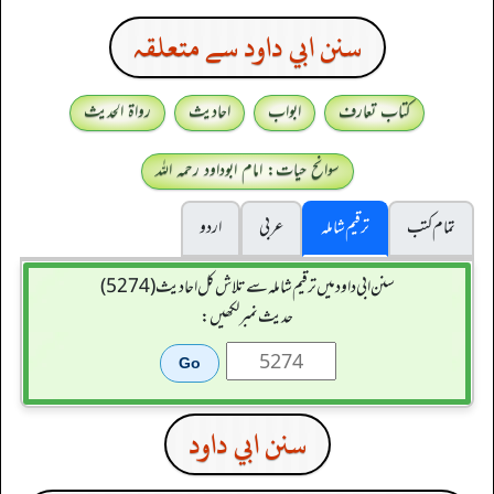
سنن ابي داود سے متعلقہ
کتاب تعارف
ابواب
احادیث
رواۃ الحدیث
سوانح حیات: امام ابوداود رحمہ اللہ
تمام کتب
ترقیم شاملہ
عربی
اردو
سنن ابي داود میں ترقیم شاملہ سے تلاش کل احادیث (5274)
حدیث نمبر لکھیں:
سنن ابي داود