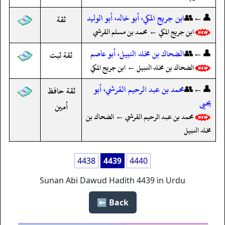
👤←👥
ابن جريج المكي، أبو خالد، أبو الوليد
ثقة
ابن جريج المكي ← محمد بن مسلم القرشي
👤←👥
الضحاك بن مخلد النبيل، أبو عاصم
ثقة ثبت
الضحاك بن مخلد النبيل ← ابن جريج المكي
👤←👥
محمد بن عبد الرحيم القرشي، أبو
ثقة حافظ
يحيى
أمين
محمد بن عبد الرحيم القرشي ← الضحاك بن
مخلد النبيل
4438
4439
4440
Sunan Abi Dawud Hadith 4439 in Urdu
Back ⬅️