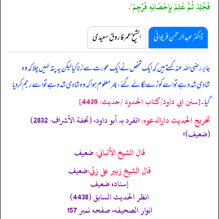
فَجُلِدَ ثُمَّ عَلِمَ بِإِحْصَانِهِ فَرُجِمَ".
ڈاکٹر عبدالرحمٰن فریوائی
الشیخ عمر فاروق سعیدی
جابر رضی اللہ عنہ کہتے ہیں کہ
ایک شخص نے ایک عورت سے زنا کیا لیکن یہ پتہ نہیں چلا کہ وہ
شادی شدہ ہے تو اسے کوڑے لگائے گئے، پھر معلوم ہوا کہ وہ شادی شدہ ہے تو اسے رجم کر دیا
[سنن ابي داود/كتاب الحدود /حدیث: 4439]
گیا۔
تخریج الحدیث دارالدعوہ:
«‏‏‏‏تفرد بہ أبو داود، (تحفة الأشراف: 2832)
(ضعیف)»
قال الشيخ الألباني:
ضعيف
قال الشيخ زبير على زئي:
ضعيف
إسناده ضعيف
انظر الحديث السابق (4438)
انوار الصحيفه، صفحه نمبر 157