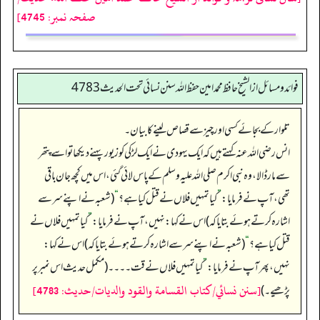
صفحہ نمبر: 4745]
فوائد ومسائل از الشيخ حافظ محمد امين حفظ الله سنن نسائي تحت الحديث4783
تلوار کے بجائے کسی اور چیز سے قصاص لینے کا بیان۔
انس رضی اللہ عنہ کہتے ہیں کہ ایک یہودی نے ایک لڑکی کو زیور پہنے دیکھا تو اسے پتھر
سے مار ڈالا، وہ نبی اکرم صلی اللہ علیہ وسلم کے پاس لائی گئی، اس میں کچھ جان باقی
تھی، آپ نے فرمایا:
”
کیا تمہیں فلاں نے قتل کیا ہے؟
“
(شعبہ نے اپنے سر سے
اشارہ کرتے ہوئے بتایا کہ) اس نے کہا: نہیں، آپ نے فرمایا:
”
کیا تمہیں فلاں نے
قتل کیا ہے؟
“
(شعبہ نے اپنے سر سے اشارہ کرتے ہوئے بتایا کہ) اس نے کہا:
نہیں، پھر آپ نے فرمایا:
”
کیا تمہیں فلاں نے قت۔۔۔۔ (مکمل حدیث اس نمبر پر
[سنن نسائي/كتاب القسامة والقود والديات/حدیث: 4783]
پڑھیے۔)