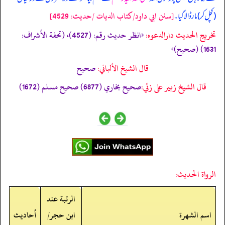
[سنن ابي داود/كتاب الديات /حدیث: 4529]
(کچل کر) مار ڈالا گیا۔
تخریج الحدیث دارالدعوہ:
«‏‏‏‏انظر حدیث رقم: (4527)، (تحفة الأشراف:
1631) (صحیح)»
قال الشيخ الألباني:
صحيح
قال الشيخ زبير على زئي:
صحيح بخاري (6877) صحيح مسلم (1672)
الرواة الحديث:
الرتبة عند
اسم الشهرة
ابن حجر/
أحاديث