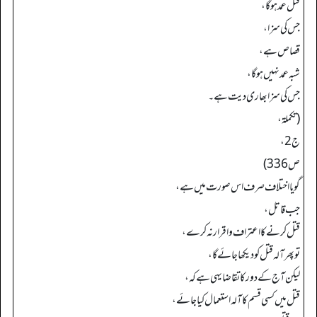
قتل عمد ہو گا،
جس کی سزا،
قصاص ہے،
شبہ عمد نہیں ہو گا،
جس کی سزا بھاری دیت ہے۔
(تکملة،
ج 2،
ص 336)
گویا اختلاف صرف اس صورت میں ہے،
جب قاتل،
قتل کرنے کا اعتراف و اقرار نہ کرے،
تو پھر آلہ قتل کو دیکھا جائے گا،
لیکن آج کے دور کا تقاضا یہی ہے کہ،
قتل میں کسی قسم کا آلہ استعمال کیا جائے،