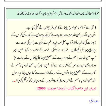
مولانا عطا الله ساجد حفظ الله، فوائد و مسائل، سنن ابن ماجه، تحت الحديث2666
قاتل سے قصاص اسی طرح لیا جائے گا جس طرح اس نے قتل کیا ہے۔
انس بن مالک رضی اللہ عنہ سے روایت ہے کہ ایک یہودی نے ایک لڑکی کو اس کے
زیورات کی خاطر مار ڈالا تو آپ صلی اللہ علیہ وسلم نے لڑکی سے (اس کی موت سے
پہلے) پوچھا: کیا تجھے فلاں نے مارا ہے؟ لڑکی نے سر کے اشارہ سے کہا: نہیں، پھر
آپ صلی اللہ علیہ وسلم نے دوسرے کے متعلق پوچھا: (کیا فلاں نے مارا ہے؟)
دوبارہ بھی اس نے سر کے اشارے سے کہا: نہیں، پھر آپ صلی اللہ علیہ وسلم نے
تیسرے کے متعلق پوچھا: تو اس نے سر کے اشارے سے کہا: ہاں، چنانچہ رسول
اللہ صلی اللہ علیہ وسلم نے اس یہودی کو دو پتھروں کے درمیان رکھ کر قتل کر دیا
۱؎
۔
[سنن ابن ماجه/كتاب الديات/حدیث: 2666]
اردو حاشہ: