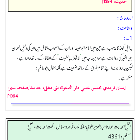
حدیث: 1394]
اردو حاشہ:
وضاحت:
1؎:
یہ اہل کوفہ کا مذہب ہے جن میں امام ابوحنیفہ اوران کے اصحاب شامل ہیں ان کی دلیل نعمان
بن بشیرکی روایت ہے جو ابن ماجہ میں
”
لَا قودَ إلاَّ بِالسَّيف
“
کے الفاظ کے ساتھ وارد ہے،
لیکن یہ روایت اپنے تمام طرق کے ساتھ ضعیف ہے بلکہ بقول ابوحاتم:
منکرہے۔
[سنن ترمذي مجلس علمي دار الدعوة، نئى دهلى، حدیث/صفحہ نمبر:
1394]
الشيخ الحديث مولانا عبدالعزيز علوي حفظ الله، فوائد و مسائل، تحت الحديث ، صحيح
مسلم: 4361