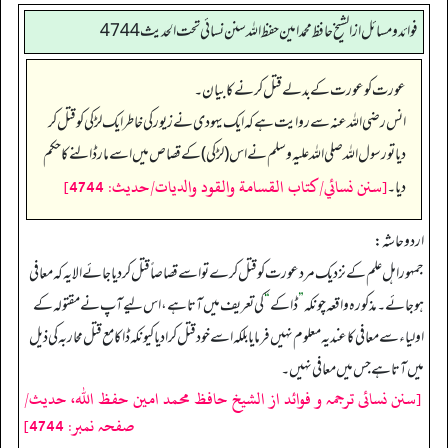
فوائد ومسائل از الشيخ حافظ محمد امين حفظ الله سنن نسائي تحت الحديث4744
عورت کو عورت کے بدلے قتل کرنے کا بیان۔
انس رضی اللہ عنہ سے روایت ہے کہ ایک یہودی نے زیور کی خاطر ایک لڑکی کو قتل کر
دیا تو رسول اللہ صلی اللہ علیہ وسلم نے اس (لڑکی) کے قصاص میں اسے مار ڈالنے کا حکم
[سنن نسائي/كتاب القسامة والقود والديات/حدیث: 4744]
دیا۔
اردو حاشہ:
جمہور اہل علم کے نزدیک مرد عورت کو قتل کرے تو اسے قصاصاً قتل کر دیا جائے الا یہ کہ معافی
ہو جائے۔ مذکورہ واقعہ چونکہ
”
ڈاکے
“
کی تعریف میں آتا ہے، اس لیے آپ نے مقتولہ کے
اولیاء سے معافی کا عندیہ معلوم نہیں فرمایا بلکہ اسے خود قتل کرا دیا کیونکہ ڈاکا مع قتل محاربہ کی ذیل
میں آتا ہے جس میں معافی نہیں۔
[سنن نسائی ترجمہ و فوائد از الشیخ حافظ محمد امین حفظ اللہ، حدیث/
صفحہ نمبر: 4744]