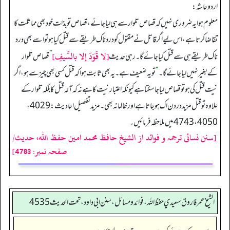
اردو حاشہ:
معلوم ہوا یہ ضروری نہیں کہ قصاص تلوار سے ہی لیا جائے، قصاص تو بذات خود بھی مماثلت کا
تقاضا کرتا ہے، اس لیے اگر قاتل نے مقتول کو درد ناک طریقے سے قتل کیا ہو تو اسے بھی درد
[لا قَوَدَ إلا بالسَّيفِ]
ناک طریقے ہی سے قتل کیا جائے گا۔ رہی حدیث
”
قصاص تلوار
کے بغیر نہیں لیا جائے گا۔
“
تو یہ ضعیف ہے۔ یہ بھی ثابت ہوا کہ قتل کسی بھی چیز سے ہو، اگر
نیت قتل کی ہو تو قصاص لیا جا سکتا ہے کیونکہ اعتبار نیت کا ہے نہ کہ آلہ قتل کا بلکہ تلوار کے
علاوہ تو قتل مزید دردن اک ہو جاتا ہے اور ظالمانہ بھی۔ مزید تفصیل احادیث: 4029،
4050، 4743 میں ملاحظہ فرمائیں۔
[سنن نسائی ترجمہ و فوائد از الشیخ حافظ محمد امین حفظ اللہ، حدیث/
صفحہ نمبر: 4783]
الشيخ عمر فاروق سعيدي حفظ الله، فوائد و مسائل، سنن ابي داود ، تحت الحديث 4535