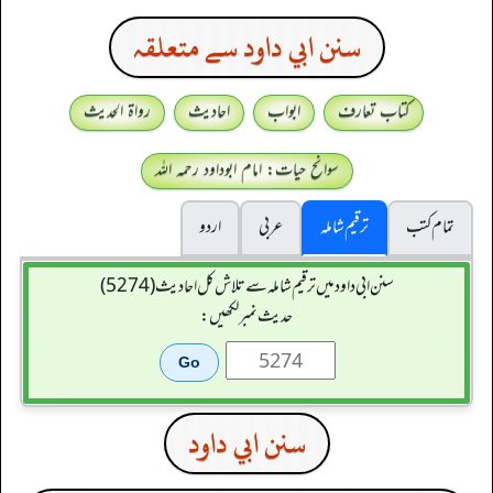
سنن ابي داود سے متعلقہ
کتاب تعارف
ابواب
احادیث
رواۃ الحدیث
سوانح حیات: امام ابوداود رحمہ اللہ
تمام کتب
ترقیم شاملہ
عربی
اردو
سنن ابي داود میں ترقیم شاملہ سے تلاش کل احادیث (5274)
حدیث نمبر لکھیں:
سنن ابي داود