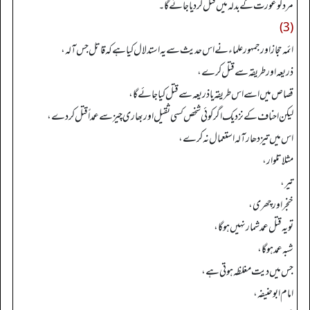
مرد کو عورت کے بدلہ میں قتل کر دیا جائے گا۔
(3)
ائمہ حجاز اور جمہور علماء نے اس حدیث سے یہ استدلال کیا ہے کہ قاتل جس آلہ،
ذریعہ اور طریقہ سے قتل کرے،
قصاص میں اسے اس طریقہ یا ذریعہ سے قتل کیا جائے گا،
لیکن احناف کے نزدیک اگر کوئی شخص کسی ثقیل اور بھاری چیز سے عمداً قتل کر دے،
اس میں تیز دھار آلہ استعمال نہ کرے،
مثلا تلوار،
تیر،
خنجر اور چھری،
تو یہ قتل عمد شمار نہیں ہو گا،
شبہ عمد ہو گا،
جس میں دیت مغلظہ ہوتی ہے،
امام ابو حنیفہ،