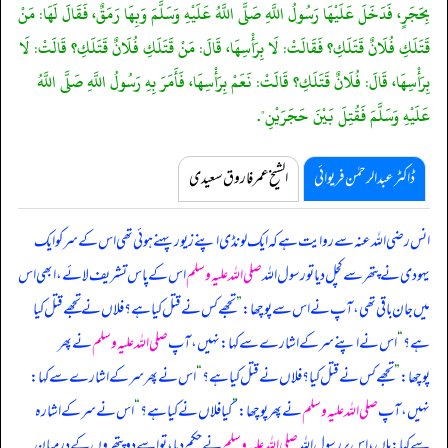
بِحَجَرٍ، فَدَخَلَ عَلَيْهَا رَسُولُ اللَّهِ صَلَّى اللَّهُ عَلَيْهِ وَسَلَّمَ وَبِهَا رَمَقٌ، فَقَالَ لَهَا: مَنْ
قَتَلَكِ فُلَانٌ قَتَلَكِ؟ فَقَالَتْ: لَا بِرَأْسِهَا، قَالَ: مَنْ قَتَلَكِ فُلَانٌ قَتَلَكِ؟ قَالَتْ: لَا
بِرَأْسِهَا، قَالَ: فُلَانٌ قَتَلَكِ؟ قَالَتْ: نَعَمْ بِرَأْسِهَا، فَأَمَرَ بِهِ رَسُولُ اللَّهِ صَلَّى اللَّهُ
عَلَيْهِ وَسَلَّمَ فَقُتِلَ بَيْنَ حَجَرَيْنِ".
ڈاکٹر عبدالرحمٰن فریوائی
الشیخ عمر فاروق سعیدی
انس رضی اللہ عنہ سے روایت ہے کہ
ایک لونڈی اپنے زیور پہنے ہوئی تھی اس کے سر کو ایک
یہودی نے پتھر سے کچل دیا تو رسول اللہ
صلی اللہ علیہ وسلم
اس کے پاس تشریف لائے، ابھی اس
میں جان باقی تھی، آپ نے اس سے پوچھا:
”
تجھے کس نے قتل کیا ہے؟ فلاں نے تجھے قتل کیا
ہے؟
“
اس نے اپنے سر کے اشارے سے کہا: نہیں، آپ
صلی اللہ علیہ وسلم
نے پھر
پوچھا:
”
تجھے کس نے قتل کیا؟ فلاں نے قتل کیا ہے؟
“
اس نے پھر سر کے اشارے سے کہا:
نہیں، آپ
صلی اللہ علیہ وسلم
نے پھر پوچھا:
”
کیا فلاں نے کیا ہے؟
“
اس نے سر کے اشارہ
سے کہا: ہاں، اس پر رسول اللہ
صلی اللہ علیہ وسلم
نے حکم دیا، تو اسے دو پتھروں کے درمیان