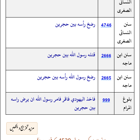
النسائى
الصغرى
سنن
رضخ رأسه بين حجرين
4746
النسائى
الصغرى
سنن ابن
قتله رسول الله بين حجرين
2666
ماجه
سنن ابن
رضخ رسول الله رأسه بين حجرين
2665
ماجه
بلوغ
فاخذ اليهودي فاقر فامر رسول الله ان يرض راسه
999
المرام
بين حجرين
مزید تخریج دیکھیں