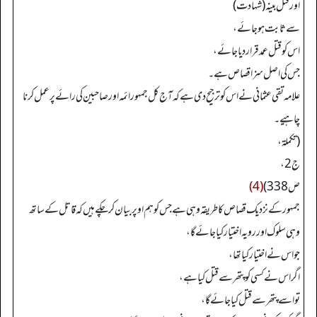
اور قتل بینہ (شہادت)
سے ثابت ہو جائے،
اس کو قتل عمد قرار دیا جائے،
جس کی اصل سزا قصاص ہے۔
علامہ تقی عثمانی نے اس کو ترجیح دی ہے کہ آج کل جمہور ائمہ اور صاحبین کی رائے پر عمل کرنا
چاہیے۔
(تکملة،
ج 2،
ص 338)
(4)
جمہور کے نزدیک قصاص کا طریقہ وہی ہے جس کو ہم اوپر بیان کر چکے ہیں کہ قاتل کے ساتھ
وہی سلوک اور رویہ اختیار کیا جائے گا،
جو اس نے اختیار کیا تھا،
اگر اس نے کسی کو پتھر سے قتل کیا ہے،
تو اسے پتھر سے قتل کیا جائے گا،