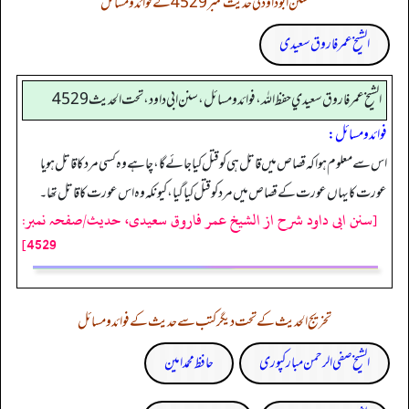
سنن ابوداود کی حدیث نمبر 4529 کے فوائد و مسائل
الشیخ عمر فاروق سعیدی
الشيخ عمر فاروق سعيدي حفظ الله، فوائد و مسائل، سنن ابي داود ، تحت الحديث 4529
فوائد ومسائل:
اس سے معلوم ہوا کہ قصاص میں قاتل ہی کو قتل کیا جائے گا، چاہے وہ کسی مرد کا قاتل ہو یا
عورت کا یہاں عورت کے قصاص میں مرد کو قتل کیا گیا، کیونکہ وہ اس عورت کا قاتل تھا۔
[سنن ابی داود شرح از الشیخ عمر فاروق سعیدی، حدیث/صفحہ نمبر:
4529]
تخریج الحدیث کے تحت دیگر کتب سے حدیث کے فوائد و مسائل
الشیخ صفی الرحمن مبارکپوری
حافظ محمد امین