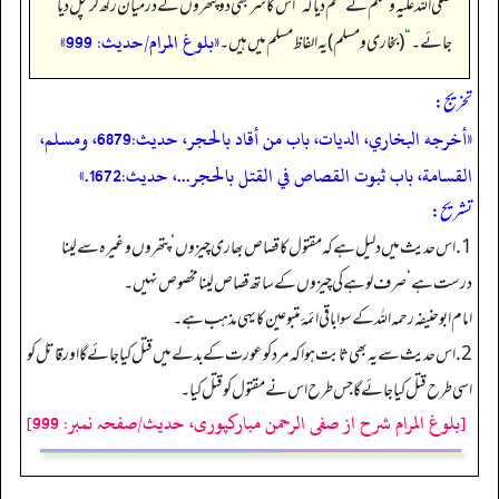
صلی اللہ علیہ وسلم نے حکم دیا کہ
”
اس کا سر بھی دو پتھروں کے درمیان رکھ کر کچل دیا
«بلوغ المرام/حدیث: 999»
جائے۔
“
(بخاری و مسلم) یہ الفاظ مسلم میں ہیں۔
تخریج:
«أخرجه البخاري، الديات، باب من أقاد بالحجر، حديث:6879، ومسلم،
القسامة، باب ثبوت القصاص في القتل بالحجر...، حديث:1672.»
تشریح:
1. اس حدیث میں دلیل ہے کہ مقتول کا قصاص بھاری چیزوں‘ پتھروں وغیرہ سے لینا
درست ہے‘ صرف لوہے کی چیزوں کے ساتھ قصاص لینا مخصوص نہیں۔
امام ابوحنیفہ رحمہ اللہ کے سوا باقی ائمۂ متبوعین کا یہی مذہب ہے۔
2.اس حدیث سے یہ بھی ثابت ہوا کہ مرد کو عورت کے بدلے میں قتل کیا جائے گا اور قاتل کو
اسی طرح قتل کیا جائے گا جس طرح اس نے مقتول کو قتل کیا۔
[بلوغ المرام شرح از صفی الرحمن مبارکپوری، حدیث/صفحہ نمبر: 999]