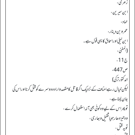
زھری،
ابن سیرین،
حماد،
عمرو بن دینار،
ابن لیلیٰ اور اسحاق کا یہی قول ہے۔
(المغني،
ج 11،
ص 447،
الدکتور ترکي)
لیکن خیال رہے احناف کے نزدیک اگر قاتل کا مقصد و ارادہ دوسرے کو قتل کرنا اور اس کی
جان لینا ہے،
تو پھر اس کے لیے وہ کوئی بھی آلہ استعمال کرے،
وہ تیز دھار ہو یا ثقیل و بھاری،
تو یہ قتل،