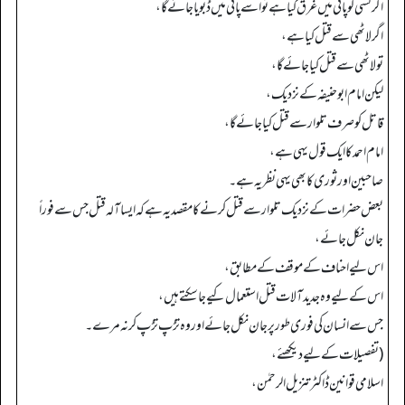
اگر کسی کو پانی میں غرق کیا ہے تو اسے پانی میں ڈبویا جائے گا،
اگر لاٹھی سے قتل کیا ہے،
تو لاٹھی سے قتل کیا جائے گا،
لیکن امام ابو حنیفہ کے نزدیک،
قاتل کو صرف تلوار سے قتل کیا جائے گا،
امام احمد کا ایک قول یہی ہے،
صاحبین اور ثوری کا بھی یہی نظریہ ہے۔
بعض حضرات کے نزدیک تلوار سے قتل کرنے کا مقصد یہ ہے کہ ایسا آلہ قتل جس سے فوراً
جان نکل جائے،
اس لیے احناف کے موقف کے مطابق،
اس کے لیے وہ جدید آلات قتل استعمال کیے جا سکتے ہیں،
جس سے انسان کی فوری طور پر جان نکل جائے اور وہ تڑپ تڑپ کر نہ مرے۔
(تفصیلات کے لیے دیکھئے،
اسلامی قوانین ڈاکٹر تنزیل الرحمٰن،