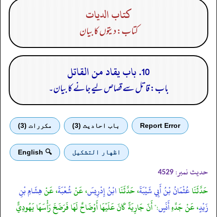
كتاب الديات
کتاب: دیتوں کا بیان
10. باب يقاد من القاتل
باب: قاتل سے قصاص لیے جانے کا بیان۔
Report Error
باب احادیث (3)
مكررات (3)
اظهار التشكيل
🔍 English
حدیث نمبر:
4529
حَدَّثَنَا
عُثْمَانُ بْنُ أَبِي شَيْبَةَ
، حَدَّثَنَا
ابْنُ إِدْرِيسَ
، عَنْ
شُعْبَةَ
، عَنْ
هِشَامِ بْنِ
زَيْدٍ
، عَنْ جَدِّهِ
أَنَسٍ
:" أَنّ جَارِيَةً كَانَ عَلَيْهَا أَوْضَاحٌ لَهَا فَرَضَخَ رَأْسَهَا يَهُودِيٌّ