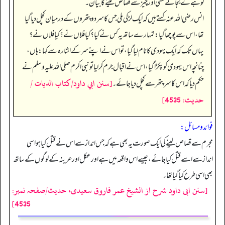
لوہے کے بجائے کسی اور چیز سے قصاص لینے کا بیان۔
انس رضی اللہ عنہ کہتے ہیں کہ ایک لڑکی ملی جس کا سر دو پتھروں کے درمیان کچل دیا گیا
تھا، اس سے پوچھا گیا: تمہارے ساتھ یہ کس نے کیا؟ کیا فلاں نے؟ کیا فلاں نے؟
یہاں تک کہ ایک یہودی کا نام لیا گیا، تو اس نے اپنے سر کے اشارہ سے کہا: ہاں،
چنانچہ اس یہودی کو پکڑا گیا، اس نے اقبال جرم کر لیا تو نبی اکرم صلی اللہ علیہ وسلم نے
[سنن ابي داود/كتاب الديات /
حکم دیا کہ اس کا سر پتھر سے کچل دیا جائے۔
حدیث: 4535]
فوائد ومسائل:
مجرم سے قصاص لینے کی ایک صورت یہ بھی ہے کہ جس انداز سے اس نے قتل کیا ہو اسی
اندازسے اسے قتل کیا جائے، جیسے اس واقعہ میں ہے اور عکل اور عرینہ کے لوگوں کے ساتھ
بھی اسی طرح کیا گیا تھا۔
[سنن ابی داود شرح از الشیخ عمر فاروق سعیدی، حدیث/صفحہ نمبر:
4535]