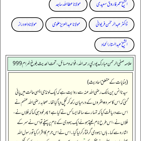
الشیخ عمر فاروق سعیدی
مولانا عطا اللہ ساجد
ڈاکٹر عبدالرحمٰن فریوائی
مولانا عبد العزیز علوی
مولانا داود راز
الشیخ عبدالستار الحماد
علامه صفي الرحمن مبارك پوري رحمه الله، فوائد و مسائل، تحت الحديث بلوغ المرام 999
(جنایات کے متعلق احادیث)
سیدنا انس بن مالک رضی اللہ عنہ سے روایت ہے کہ ایک لونڈی ایسی حالت میں پائی
گئی کہ اس کا سر دو پتھروں کے درمیان رکھ کر کچل دیا گیا تھا۔ صحابہ رضی اللہ عنہم نے
اس سے دریافت کیا کہ تمہارے ساتھ ایسا کس نے کیا ہے؟ پھر خود ہی کہا کہ فلاں نے،
فلاں نے، اس طرح نام لیتے ہوئے ایک یہودی کے نام پر پہنچے تو اس نے سر کے
اشارہ سے کہا۔ ہاں! یہودی گرفتار کر لیا گیا۔ اس نے اس جرم کا اقرار کیا تو رسول اللہ