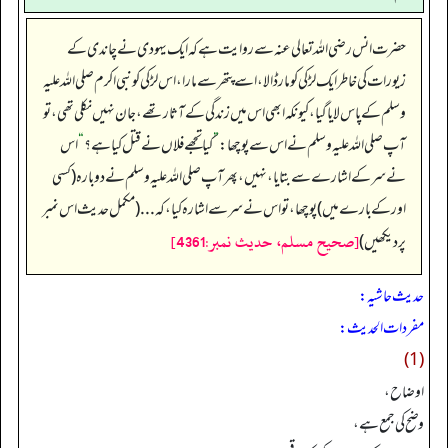
حضرت انس ‬ رضی اللہ تعالی عنہ سے روایت ہے کہ ایک یہودی نے چاندی کے
زیورات کی خاطر ایک لڑکی کو مار ڈالا، اسے پتھر سے مارا، اس لڑکی کو نبی اکرم صلی اللہ علیہ
وسلم کے پاس لایا گیا، کیونکہ ابھی اس میں زندگی کے آثار تھے، جان نہیں نکلی تھی، تو
آپ صلی اللہ علیہ وسلم نے اس سے پوچھا:
”
کیا تجھے فلاں نے قتل کیا ہے؟
“
اس
نے سر کے اشارے سے بتایا، نہیں، پھر آپ صلی اللہ علیہ وسلم نے دوبارہ (کسی
اور کے بارے میں) پوچھا، تو اس نے سر سے اشارہ کیا، کہ... (مکمل حدیث اس نمبر
[صحيح مسلم، حديث نمبر:4361]
پر دیکھیں)
حدیث حاشیہ:
مفردات الحدیث:
(1)
اوضاح،
وضح کی جمع ہے،