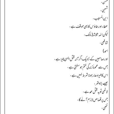
حسن،
شعبی،
ابن المسیب،
عطاء اور طاؤس کا یہی موقف ہے،
لیکن ائمہ ثلاثہ (مالک،
شافعی،
احمد)
اور صاحبین کے نزدیک اگر آلہ قتل ایسی چیز ہے،
جس سے عموماً زندگی ختم ہو سکتی ہے،
اس کا تیز دھار ہونا شرط نہیں ہے،
جیسے بڑا پتھر،
لاٹھی تو یہ قتل عمد ہے،
جس پر قصاص لازم آئے گا،
نخعی،