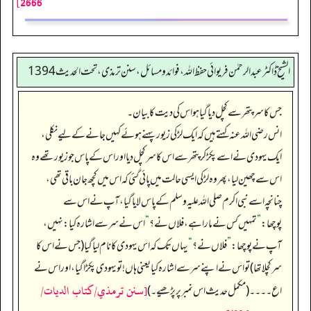
2666]
الشیخ ڈاکٹر عبد الرحمٰن فریوائی حفظ اللہ، فوائد و مسائل، سنن ترمذی، تحت الحديث 1394
جس کا سر پتھر سے کچل دیا گیا ہو اس کی دیت کا بیان۔
انس رضی الله عنہ کہتے ہیں کہ ایک لڑکی زیور پہنے ہوئے کہیں جانے کے لیے نکلی،
ایک یہودی نے اسے پکڑ کر پتھر سے اس کا سر کچل دیا اور اس کے پاس جو زیور تھے وہ
اس سے چھین لیا، پھر وہ لڑکی ایسی حالت میں پائی گئی کہ اس میں کچھ جان باقی تھی،
چنانچہ اسے نبی اکرم صلی اللہ علیہ وسلم کے پاس لایا گیا، آپ نے اس سے
پوچھا:
”
تمہیں کس نے مارا ہے، فلاں نے؟
“
اس نے سر سے اشارہ کیا: نہیں،
آپ نے پوچھا:
”
فلاں نے؟
“
یہاں تک کہ اس یہودی کا نام لیا گیا (جس نے اس کا
سر کچلا تھا) تو اس نے اپنے سر سے اشارہ کیا یعنی ہاں! تو یہودی پکڑا گیا، اور اس نے
[سنن ترمذي/كتاب الديات/
اع۔۔۔۔ (مکمل حدیث اس نمبر پر پڑھیے۔)