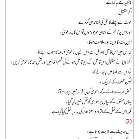
مالکیہ نے یہ کہا ہے،
اگر مقتول،
موت سے پہلے قاتل کی نشاندہی کر دے،
اور اس پر زخم کے نشان موجود ہوں تو اس کا یہ دعویٰ،
اس بات کا قرینہ اور علامت ہو گا،
کہ اس میں اس قاتل کا دخل ہے اس لیے یہ دعویٰ قسامہ کا سبب بنے گا،
اگر اولیائے مقتول اس قاتل کے ہی قاتل ہونے کی قسم اٹھائیں اور قتل عمد کا دعویٰ کریں،
تو اس سے قصاص لیا جائے گا،
لیکن جمہور کے نزدیک،
محض مرنے والے کے دعویٰ کو بینہ قرار نہیں دیا جا سکتا،
یہاں مقتولہ کے بیان پر یہودی کو قتل نہیں کیا گیا،
بلکہ اس کے قتل کے اقرار و اعتراف کی بناء پر قتل کیا گیا ہے۔
(2)
اس حدیث سے ثابت ہوتا ہے،