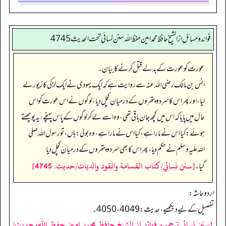
فوائد ومسائل از الشيخ حافظ محمد امين حفظ الله سنن نسائي تحت الحديث4745
عورت کو عورت کے بدلے قتل کرنے کا بیان۔
انس بن مالک رضی اللہ عنہ سے روایت ہے کہ ایک یہودی نے ایک لڑکی کا زیور لے
لیا، اور پھر اس کا سر دو پتھروں کے درمیان کچل دیا، لوگوں نے اس عورت کو اس
حال میں پایا کہ اس میں کچھ جان باقی تھی، وہ اسے لے کر لوگوں کے پاس پہنچے، یہ پوچھتے
ہوئے: کیا اس نے مارا ہے، کیا اس نے مارا ہے، وہ بولی: ہاں، تو رسول اللہ صلی
اللہ علیہ وسلم نے حکم دیا، پھر اس کا بھی سر دو پتھروں کے درمیان کچل دیا
[سنن نسائي/كتاب القسامة والقود والديات/حدیث: 4745]
گیا۔
اردو حاشہ:
تفصیل کے لیے دیکھیے، حدیث: 4049، 4050۔
[سنن نسائی ترجمہ و فوائد از الشیخ حافظ محمد امین حفظ اللہ، حدیث/