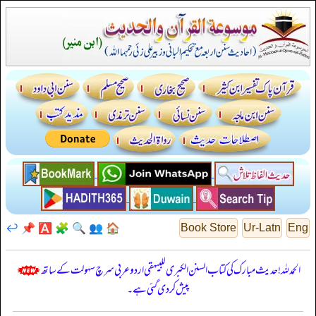
↩️
📌
🅰️
🧩
🔍
👥
🏠
Book Store
Ur-Latn
Eng
الحمدللہ! حدیث مبارک کی کتاب السنن الكبرى للبيهقي اردو عربی سرچ سہولت کے ساتھ
پیش کر دی گئی ہے۔