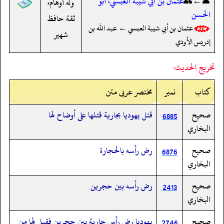
👤←👥
عثمان بن أبي شيبة العبسي، أبو
وله أوهام،
الحسن
ثقة حافظ
عثمان بن أبي شيبة العبسي ← عبد الله بن
شهير
إدريس الأودي
تخريج الحديث:
کتاب
نمبر
مختصر عربی متن
صحيح
قتل يهوديا بجارية قتلها على أوضاح لها
6885
البخاري
صحيح
رض رأسه بالحجارة
6876
البخاري
صحيح
رض رأسه بين حجرين
2413
البخاري
صحيح
يهوديا رض رأس جارية بين حجرين فقيل لها من
2746