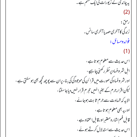
یہ چاندی کے زیورات کی ایک قسم ہے۔
(2)
رمق:
زندگی کا آخری حصہ یا آخری سانس۔
فوائد ومسائل:
(1)
اس حدیث سے معلوم ہوتا ہے،
اہل شر و فساد پر نظر رکھنی چاہیے،
اور شر و فساد کی صورت میں قرائن کی موجودگی کی بناء پر ان سے پوچھ گچھ بھی ہو سکتی ہے،
لیکن اقرار جرم کے بغیر انہیں مجرم قرار نہیں دیا جا سکتا،
الا یہ کہ شہادت سے جرم ثابت ہو جائے،
اور یہ بھی معلوم ہوتا ہے،
قابل فہم اشارہ معتبر اور قابل اعتماد ہے،
اس حدیث سے استدلال کرتے ہوئے،