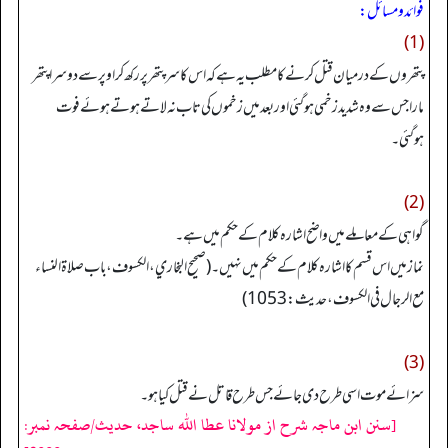
فوائد و مسائل:
(1)
پتھروں کے درمیان قتل کرنے کا مطلب یہ ہے کہ اس کا سرپتھر پر رکھ کر اوپر سے دوسرا پتھر
مارا جس سے وہ شدید زخمی ہوگئی اور بعد میں زخموں کی تاب نہ لاتے ہوتے ہوئے فوت
ہوگئی۔
(2)
گواہی کےمعاملے میں واضح اشارہ کلام کے حکم میں ہے۔
نماز میں اس قسم کا اشارہ کلام کے حکم میں نہیں۔ (صحیح البخاري، الکسوف، باب صلاۃ النساء
مع الرجال فی الکسوف، حدیث: 1053)
(3)
سزائے موت اسی طرح دی جائے جس طرح قاتل نے قتل کیا ہو۔
[سنن ابن ماجہ شرح از مولانا عطا الله ساجد، حدیث/صفحہ نمبر: