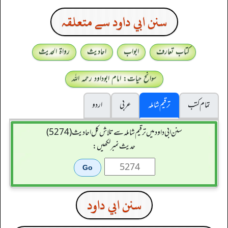
سنن ابي داود سے متعلقہ
کتاب تعارف
ابواب
احادیث
رواۃ الحدیث
سوانح حیات: امام ابوداود رحمہ اللہ
تمام کتب
ترقیم شاملہ
عربی
اردو
سنن ابي داود میں ترقیم شاملہ سے تلاش کل احادیث (5274)
حدیث نمبر لکھیں:
سنن ابي داود