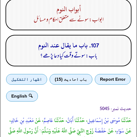
أبواب النوم
ابواب: سونے سے متعلق احکام و مسائل
107. باب ما يقال عند النوم
باب: سوتے وقت کیا دعا پڑھے؟
Report Error
باب احادیث (15)
اظهار التشكيل
🔍 English
حدیث نمبر:
5045
حَدَّثَنَا
مُوسَى بْنُ إِسْمَاعِيل
، حَدَّثَنَا
أَبَانُ
، حَدَّثَنَا
عَاصِمٌ
، عَنْ
مَعْبَدِ بْنِ خَالِدٍ
،
عَنْ
سَوَاءٍ
، عَنْ
حَفْصَةَ
زَوْجِ النَّبِيِّ صَلَّى اللَّهُ عَلَيْهِ وَسَلَّمَ:" أَنَّ رَسُولَ اللَّهِ صَلَّى