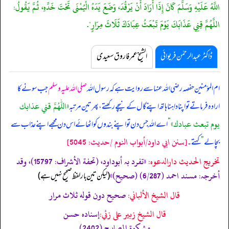
اللَّهُ عَلَيْهِ وَسَلَّمَ كَانَ إِذَا أَرَادَ أَنْ يَرْقُدَ، وَضَعَ يَدَهُ الْيُمْنَى تَحْتَ خَدِّهِ، ثُمَّ يَقُولُ:
اللَّهُمَّ قِنِي عَذَابَكَ يَوْمَ تَبْعَثُ عِبَادَكَ ثَلَاثَ مِرَارٍ".
ڈاکٹر عبدالرحمٰن فریوائی
الشیخ عمر فاروق سعیدی
ام المؤمنین حفصہ رضی اللہ عنہا سے روایت ہے کہ
رسول اللہ
صلی اللہ علیہ وسلم
جب سونے کا
«اللهم قني عذابك
ارادہ فرماتے تو اپنا داہنا ہاتھ اپنے گال کے نیچے رکھتے، پھر تین مرتبہ
يوم تبعث عبادك»
”
اے اللہ جس دن تو اپنے بندوں کو اٹھائے اس دن مجھے اپنے عذاب سے
[سنن ابي داود/أبواب النوم /حدیث: 5045]
بچا لے
“
کہتے۔
تخریج الحدیث دارالدعوہ:
«‏‏‏‏تفرد بہ أبوداود، (تحفة الأشراف: 15797)، وقد
أخرجہ: مسند احمد (6/287) (صحیح)»
‏‏‏‏ (لیکن تین بار لفظ صحیح نہیں ہے)
قال الشيخ الألباني:
صحيح دون قوله ثلاث مرار
قال الشيخ زبير على زئي:
إسناده حسن
مشكوة المصابيح (2402)