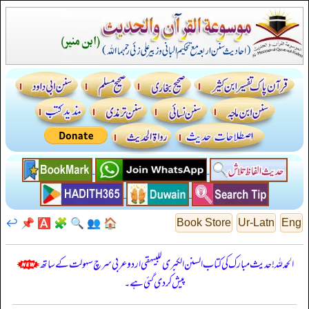
↩️
📌
🅰️
🧩
🔍
👥
🏠
Book Store
Ur-Latn
Eng
الحمدللہ! حدیث مبارک کی کتاب السنن الكبرى للبيهقي اردو عربی سرچ سہولت کے ساتھ
پیش کر دی گئی ہے۔