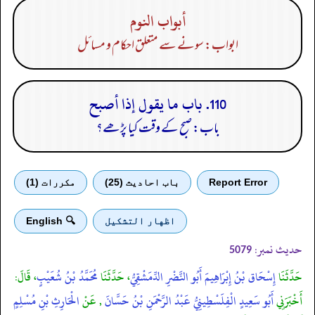
أبواب النوم
ابواب: سونے سے متعلق احکام و مسائل
110. باب ما يقول إذا أصبح
باب: صبح کے وقت کیا پڑھے؟
Report Error
باب احادیث (25)
مكررات (1)
اظهار التشكيل
🔍 English
حدیث نمبر:
5079
حَدَّثَنَا
إِسْحَاق بْنُ إِبْرَاهِيمَ أَبُو النَّضْرِ الدِّمَشْقِيُّ
، حَدَّثَنَا
مُحَمَّدُ بْنُ شُعَيْبٍ
، قَالَ:
أَخْبَرَنِي
أَبُو سَعِيدٍ الْفِلَسْطِينِيُّ عَبْدُ الرَّحْمَنِ بْنُ حَسَّانَ
, عَنْ
الْحَارِثِ بْنِ مُسْلِمٍ