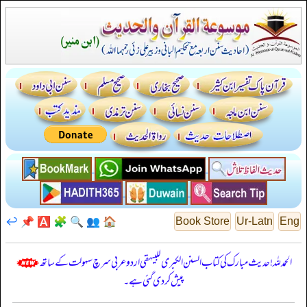
↩️
📌
🅰️
🧩
🔍
👥
🏠
Book Store
Ur-Latn
Eng
الحمدللہ! حدیث مبارک کی کتاب السنن الكبرى للبيهقي اردو عربی سرچ سہولت کے ساتھ
پیش کر دی گئی ہے۔