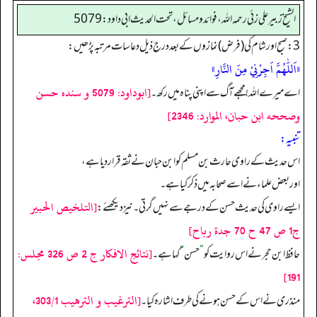
الشيخ زبير علي زئي رحمه الله، فوائد و مسائل، تحت الحديث ابي داود: 5079
3: صبح اور شام کی (فرض) نمازوں کے بعد درج ذیل دعا سات مرتبہ پڑھیں:
«اَللّٰهُمَّ اَجِرْنِيْ مِنَ النَّارِ»
[ابوداود: 5079 و سنده حسن
اے میرے اللہ! مجھے آگ سے اپنی پناہ میں رکھ۔
وصححه ابن حبان، الموارد: 2346]
تنبیہ:
اس حدیث کے راوی حارث بن مسلم کو ابن حبان نے ثقہ قرار دیا ہے،
اور بعض علماء نے اسے صحابہ میں ذکر کیا ہے۔
[التلخيص الحبير
ایسے راوی کی حدیث حسن کے درجے سے نہیں گرتی۔ نیز دیکھئے:
ج1 ص 47 ح 70 جدة رباح]
[نتائج الافكار ج 2 ص 326 مجلس:
حافظ ابن حجر نے اس روایت کو
”
حسن
“
کہا ہے۔
191]
[الترغيب و الترهيب 303/1،
منذری نے اس کے حسن ہونے کی طرف اشارہ کیا۔