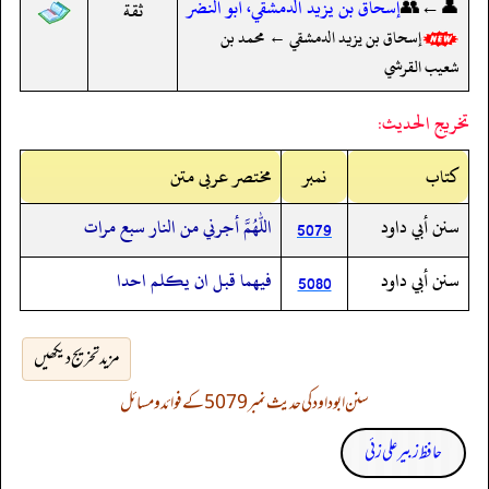
👤←👥
إسحاق بن يزيد الدمشقي، أبو النضر
ثقة
إسحاق بن يزيد الدمشقي ← محمد بن
شعيب القرشي
تخريج الحديث:
کتاب
نمبر
مختصر عربی متن
سنن أبي داود
اللهم أجرني من النار سبع مرات
5079
سنن أبي داود
فيهما قبل ان يكلم احدا
5080
مزید تخریج دیکھیں
سنن ابوداود کی حدیث نمبر 5079 کے فوائد و مسائل
حافظ زبیر علی زئی