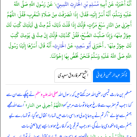
أَنَّهُ أَخْبَرَهُ، عَنْ أَبِيهِ
مُسْلِمِ بْنِ الْحَارِثِ التَّمِيمِيِّ
،" عَنْ رَسُولِ اللَّهِ صَلَّى اللَّهُ
عَلَيْهِ وَسَلَّمَ، أَنَّهُ أَسَرَّ إِلَيْهِ، فَقَالَ: إِذَا انْصَرَفْتَ مِنْ صَلَاةِ الْمَغْرِبِ، فَقُلْ: اللَّهُمَّ
أَجِرْنِي مِنَ النَّارِ سَبْعَ مَرَّاتٍ، فَإِنَّكَ إِذَا قُلْتَ ذَلِكَ، ثُمَّ مِتَّ فِي لَيْلَتِكَ كُتِبَ لَكَ
جِوَارٌ مِنْهَا، وَإِذَا صَلَّيْتَ الصُّبْحَ، فَقُلْ كَذَلِكَ، فَإِنَّكَ إِنْ مِتَّ فِي يَوْمِكَ كُتِبَ
لَكَ جِوَارٌ مِنْهَا" , أَخْبَرَنِي
أَبُو سَعِيدٍ
، عَنْ
الْحَارِثِ
، أَنَّهُ قَالَ: أَسَرَّهَا إِلَيْنَا رَسُولُ
اللَّهِ صَلَّى اللَّهُ عَلَيْهِ وَسَلَّمَ فَنَحْنُ نَخُصُّ بِهَا إِخْوَانَنَا.
ڈاکٹر عبدالرحمٰن فریوائی
الشیخ عمر فاروق سعیدی
مسلم بن حارث تمیمی رضی اللہ عنہ کہتے ہیں کہ
رسول اللہ
صلی اللہ علیہ وسلم
نے چپکے سے ان سے
«اللهم أجرني من النار»
کہا: جب تم مغرب سے فارغ ہو جاؤ تو سات مرتبہ کہو
”
اے اللہ مجھے
جہنم سے بچا لے
“
اگر تم نے یہ دعا پڑھ لی اور اسی رات میں تمہارا انتقال ہو گیا، تو تمہارے لیے
جہنم سے پناہ لکھ دی جائے گی، اور جب تم فجر پڑھ کر فارغ ہو اور ایسے ہی (یعنی سات
«اللهم أجرني من النار»
مرتبہ
) کہو اور پھر اسی دن میں تمہارا انتقال ہو جائے تو تمہارے لیے