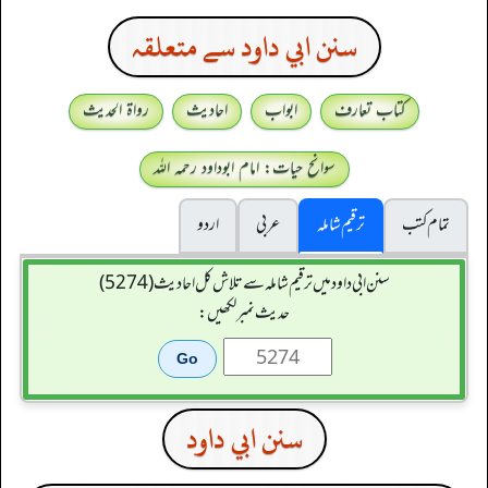
سنن ابي داود سے متعلقہ
کتاب تعارف
ابواب
احادیث
رواۃ الحدیث
سوانح حیات: امام ابوداود رحمہ اللہ
تمام کتب
ترقیم شاملہ
عربی
اردو
سنن ابي داود میں ترقیم شاملہ سے تلاش کل احادیث (5274)
حدیث نمبر لکھیں:
سنن ابي داود