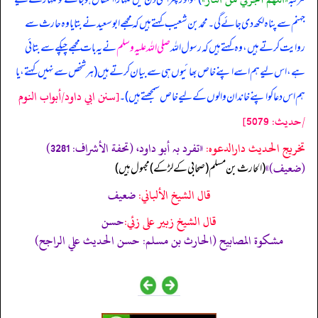
جہنم سے پناہ لکھ دی جائے گی۔ محمد بن شعیب کہتے ہیں کہ مجھے ابوسعید نے بتایا وہ حارث سے
روایت کرتے ہیں، وہ کہتے ہیں کہ رسول اللہ
صلی اللہ علیہ وسلم
نے یہ بات مجھے چپکے سے بتائی
ہے، اس لیے ہم اسے اپنے خاص بھائیوں ہی سے بیان کرتے ہیں (ہر شخص سے نہیں کہتے، یا
[سنن ابي داود/أبواب النوم
ہم اس دعا کو اپنے خاندان والوں کے لیے خاص سمجھتے ہیں)۔
/حدیث: 5079]
تخریج الحدیث دارالدعوہ:
«‏‏‏‏تفرد بہ أبو داود، (تحفة الأشراف: 3281)
(ضعیف)»
‏‏‏‏ (الحارث بن مسلم (صحابی کے لڑکے) مجہول ہیں)
قال الشيخ الألباني:
ضعيف
قال الشيخ زبير على زئي:
حسن
مشكوة المصابيح (الحارث بن مسلم: حسن الحديث علي الراجح)