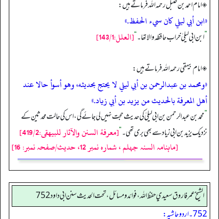
◈ امام احمد بن حنبل رحمہ اللہ فرماتے ہیں:
«ابن أبي ليلي كان سيء الحفظ.»
[العلل:143/1]
”
ابن ابی لیلیٰ خراب حافظہ والا تھا۔
“
◈ امام بیہقی رحمہ اللہ فرماتے ہیں:
«ومحمد بن عبدالرحمن بن أبي ليلي لا يحتج بحديثه، وھو أسوأ حالا عند
أھل المعرفة بالحديث من يزيد بن أبي زياد.»
”
محمد بن عبدالرحمن بن ابی لیلیٰ کی حدیث حجت نہیں لی جائے گی، اس کی حالت محدثین کے
[معرفة السنن والآثار للبيھقى:419/2]
نزدیک یزید بن ابی زیاد سے بھی بری تھی۔
“
[ماہنامہ السنہ جہلم ، شمارہ نمبر 12، حدیث/صفحہ نمبر: 16]
الشيخ عمر فاروق سعيدي حفظ الله، فوائد و مسائل، تحت الحديث سنن ابي داود 752
752۔ اردو حاشیہ: