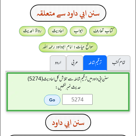
سنن ابي داود سے متعلقہ
کتاب تعارف
ابواب
احادیث
رواۃ الحدیث
سوانح حیات: امام ابوداود رحمہ اللہ
تمام کتب
ترقیم شاملہ
عربی
اردو
سنن ابي داود میں ترقیم شاملہ سے تلاش کل احادیث (5274)
حدیث نمبر لکھیں:
سنن ابي داود