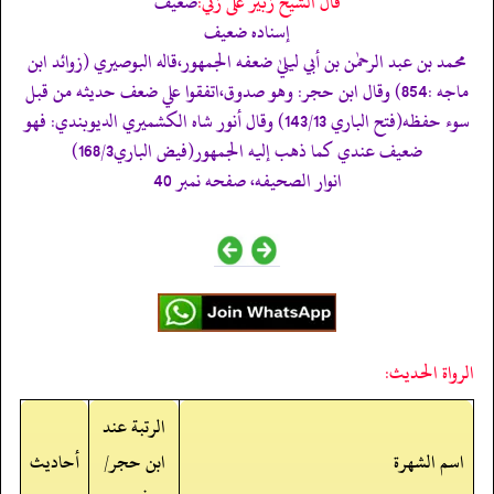
قال الشيخ زبير على زئي:
ضعيف
إسناده ضعيف
محمد بن عبد الرحمٰن بن أبي ليليٰ ضعفه الجمهور،قاله البوصيري (زوائد ابن
ماجه :854) وقال ابن حجر: وھو صدوق،اتفقوا علي ضعف حديثه من قبل
سوء حفظه(فتح الباري 143/13) وقال أنور شاه الكشميري الديوبندي: فھو
ضعيف عندي كما ذھب إليه الجمھور(فيض الباري168/3)
انوار الصحيفه، صفحه نمبر 40
الرواة الحديث:
الرتبة عند
اسم الشهرة
ابن حجر/
أحاديث