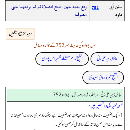
سنن أبي
رفع يديه حين افتتح الصلاة ثم لم يرفعهما حتى
752
داود
انصرف
مزید تخریج دیکھیں
سنن ابوداود کی حدیث نمبر 752 کے فوائد و مسائل
حافظ زبیر علی زئی
الشیخ غلام مصطفےٰ ظہیر امن پوری
الشیخ عمر فاروق سعیدی
حافظ زبير على زئي رحمه الله، فوائد و مسائل، ابوداود752
حسن لغیرہ کی دو قسمیں ہیں:
1- ایک ضعیف سند والی روایت جو بذاتِ خود ضعیف ہے، جبکہ دوسری روایت حسن لذاتہ
ہے۔ یہ سند اس حسن لذاتہ کے ساتھ مل کر حسن ہو گئی۔