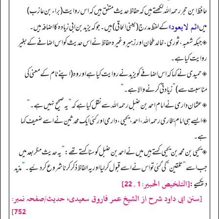
حافظ ابن حجر رحمہ اللہ لکھتے ہیں کہ حفاظ حدیث متفق ہیں کہ اس روایت (براء بن عازب)
«ثم لايعود»
میں
کے لفظ مدرج (یعنی الحاقی) ہیں۔ جو کہ یزید بن ابی زیادہ کا اضافہ ہیں۔
◈ جبکہ شعبہ، ثوری، خالد طحان اور زہیر وغیرہ حفاظ نے اس حدیث کو اس اضافے کے بغیر
روایت کیا ہے۔
◈حمیدی نے کہا کہ اس اضافے کو یزید نے روایت کیا ہے اور وہ (اپنے نام کے معنی کی
مناسبت سے)
”
زیادتی کرنے والا ہے۔
“
◈عثمان دارمی نے امام احمد بن حنبل رحمہ اللہ سے نقل کیا ہے کہ
”
یہ صحیح نہیں ہے۔
“
◈ایسے ہی امام بخاری رحمہ اللہ، احمد، یحیی، دارمی اور کئی ایک محدثین نے اسے ضعیف کہا
ہے۔
◈یحیی بن محمد بن یحیی کہتے ہیں میں نے احمد بن حنبل کو سنا کہتے تھے:
”
یہ حدیث مگر بعد میں
جب اسے
”
تلقین
“
کی گئی تو اس نے اسے قبول کر لیا اور یہ الفاظ ذکر کرنا شروع کر دئیے۔
“
مذيد
[التلخيص الحبير: 1؍22]
ديكهيے:
[سنن ابی داود شرح از الشیخ عمر فاروق سعیدی، حدیث/صفحہ نمبر:
752]