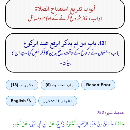
أبواب تفريع استفتاح الصلاة
ابواب: نماز شروع کرنے کے احکام ومسائل
121. باب من لم يذكر الرفع عند الركوع
باب: جنہوں نے رکوع کے وقت رفع یدین کا ذکر نہیں کیا ہے ان کا
بیان۔
Report Error
باب احادیث (6)
مكررات (13)
اظهار التشكيل
🔍 English
حدیث نمبر:
752
حَدَّثَنَا
حُسَيْنُ بْنُ عَبْدِ الرَّحْمَنِ
، أَخْبَرَنَا
وَكِيعٌ
، عَنْ
ابْنِ أَبِي لَيْلَى
، عَنْ أَخِيهِ