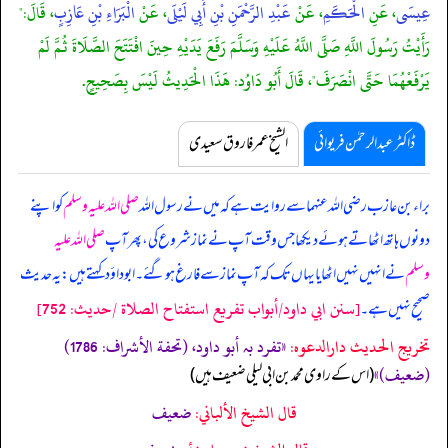
عِيسَى
، عَنِ
الْحَكَمِ
، عَنْ
عَبْدِ الرَّحْمَنِ بْنِ أَبِي لَيْلَى
، عَنْ
الْبَرَاءِ بْنِ عَازِبٍ
، قَالَ:"
رَأَيْتُ رَسُولَ اللَّهِ صَلَّى اللَّهُ عَلَيْهِ وَسَلَّمَ رَفَعَ يَدَيْهِ حِينَ افْتَتَحَ الصَّلَاةَ ثُمَّ لَمْ
يَرْفَعْهُمَا حَتَّى انْصَرَفَ"، قَالَ أَبُو دَاوُد: هَذَا الْحَدِيثُ لَيْسَ بِصَحِيحٍ.
ڈاکٹر عبدالرحمٰن فریوائی
الشیخ عمر فاروق سعیدی
براء بن عازب رضی اللہ عنہما سے روایت ہے کہ
میں نے رسول اللہ
صلی اللہ علیہ وسلم
کو اپنے
دونوں ہاتھ اٹھاتے ہوئے دیکھا جس وقت آپ نے نماز شروع کی، پھر آپ
صلی اللہ علیہ
وسلم
نے انہیں نہیں اٹھایا یہاں تک کہ آپ نماز سے فارغ ہو گئے۔ ابوداؤد کہتے ہیں: یہ حدیث
[سنن ابي داود/أبواب تفريع استفتاح الصلاة /حدیث: 752]
صحیح نہیں ہے۔
تخریج الحدیث دارالدعوہ:
«‏‏‏‏تفرد بہ أبو داود، (تحفة الأشراف: 1786)
(ضعیف)»
‏‏‏‏ (اس کے راوی محمد بن ابی لیلی ضعیف ہیں)
قال الشيخ الألباني:
ضعيف