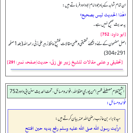
ان تمام شواہد کے باوجو د امام ابوداود فرماتے ہیں:
«هٰذا الحديث ليس بصحيح»
یہ حدیث صحیح نہیں ہے۔
[ابو داود: 752]
اصل مضمون کے لئے دیکھئے تحقیقی و علمی مقالات للشیخ حافظ زبیر علی زئی رحمہ اللہ (جلد 1 صفحہ
291 تا 304)
[تحقیقی و علمی مقالات للشیخ زبیر علی زئی، حدیث/صفحہ نمبر: 291]
الشيخ غلام مصطفٰے ظهير امن پوري حفظ الله، فوائد و مسائل، تحت الحديث سنن ابي داود 752
فوائد و مسائل:
سیدنا براء بن عازب رضی اللہ عنہ بیان کرتے ہیں:
«رأيت رسول الله صلى الله عليه وسلم رفع يديه حين افتتح