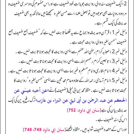
2- ایک ضعیف سند والی روایت جو بذاتِ خود ضعیف ہے اور اس مفہوم کی دوسری ضعیف و
مردود روایات بھی موجود ہیں تو بعض علماء اسے حسن لغیر ہ سمجھتے ہیں حالانکہ یہ بھی ضعیف
حدیث کی ایک قسم ہے۔
دلیل نمبر 1: قرآن و حدیث و اجماع سے یہ قطعاً ثابت نہیں ہے کہ
”
ضعیف جمع ضعیف جمع
ضعیف
“
حسن لغیرہ والی روایت حجت ہے۔
دلیل نمبر 2: صحابہ کرام رضی اللہ عنہم سے ایسی روایت کا حجت ہونا ثابت نہیں ہے۔
دلیل نمبر 3: تابعین کرام رحمہم اللہ سے ایسی روایت کا حجت ہونا ثابت نہیں ہے۔
دلیل نمبر 4: امام بخاری و امام مسلم وغیرہما سے ایسی روایت کا حجت ہونا ثابت نہیں ہے۔
دلیل نمبر5: امام ترمذی رحمہ اللہ کے علاوہ عام محدثین سے ایسی
”
حسن لغیرہ
“
روایت کا
«عن أخيه عيسٰي عن
حجت ہونا ثابت نہیں ہے۔ مثلاً محمد بن ابی لیلیٰ (ضعیف) نے
الحكم عن عبد الرحمٰن بن أبى ليليٰ عن البراء بن عازب»
ترکِ رفع یدین کی ایک
[سنن ابي داود: 752]
حدیث بیان کی ہے
اس کی سند ضعیف ہے۔
[سنن ابي داود 749، 748]
اور اس کے متعدد ضعیف شواہد ہیں۔ مثلاً دیکھئے