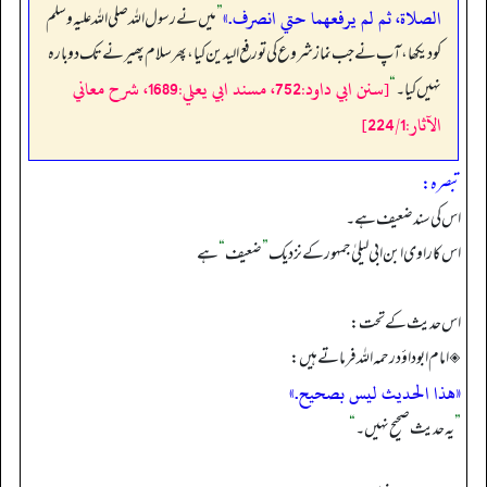
الصلاة، ثم لم يرفعھما حتي انصرف.»
”
میں نے رسول اللہ صلی اللہ علیہ وسلم
کو دیکھا، آپ نے جب نماز شروع کی تو رفع الیدین کیا، پھر سلام پھیرنے تک دوبارہ
[سنن ابي داود:752، مسند ابي يعلي:1689، شرح معاني
نہیں کیا۔
“
الآثار:224/1]
تبصرہ:
اس کی سند ضعیف ہے۔
اس کا راوی ابن ابی لیلیٰ جمہور کے نزدیک
”
ضعیف
“
ہے
اس حدیث کے تحت:
◈ امام ابوداؤد رحمہ اللہ فرماتے ہیں:
«ھذا الحديث ليس بصحيح.»
”
یہ حدیث صحیح نہیں۔
“