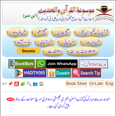
↩️
📌
🅰️
🧩
🔍
👥
🏠
Book Store
Ur-Latn
Eng
الحمدللہ! حدیث مبارک کی کتاب السنن الكبرى للبيهقي اردو عربی سرچ سہولت کے ساتھ
پیش کر دی گئی ہے۔