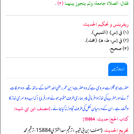
فقال: الصلاة جامعة، ولم يتجوز بينهما
(٣)
.
ريفرينس و تحكيم الحدیث:
(١) في [س]: (التميمي).
(٢) في [س، ط، هـ]: (مخلد).
(٣) صحيح.
اردو ترجمہ
حضرت ابو مجلز سے مروی ہے کہ وہ حضرت ابن عمر رضی اللہ عنہما کے ساتھ تھے، وہ عرفات
آئے اور مغرب کی نماز ادا فرمائی پھر ہماری طرف متوجہ ہوئے اور فرمایا: کہ اب دوسری نماز کا
[مصنف ابن ابي شيبه/
وقت ہے۔ ان کے درمیان نفل کی طرف تجاوز نہ کیا جائے۔
كتاب الحج/حدیث: 15884]
تخریج الحدیث:
(مصنف ابن ابي شيبه: ترقيم سعد الشثري 15884، ترقيم محمد