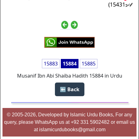
عوامة 15431)
15883
15884
15885
Musanif Ibn Abi Shaiba Hadith 15884 in Urdu
Back ⬅️
© 2005-2026, Developed by Islamic Urdu Books, For any
query, please WhatsApp us at +92 331 5902482 or email us
at islamicurdubooks@gmail.com