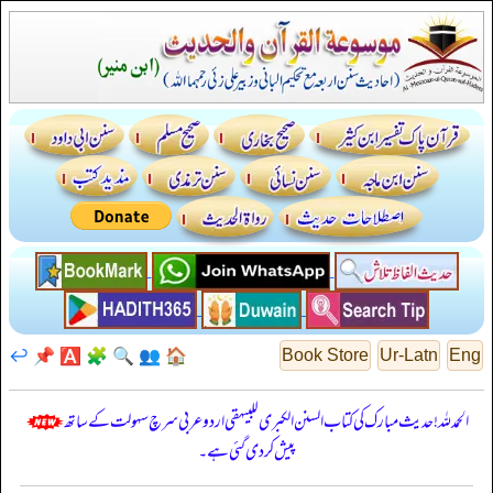
↩️
📌
🅰️
🧩
🔍
👥
🏠
Book Store
Ur-Latn
Eng
الحمدللہ! حدیث مبارک کی کتاب السنن الكبرى للبيهقي اردو عربی سرچ سہولت کے ساتھ
پیش کر دی گئی ہے۔