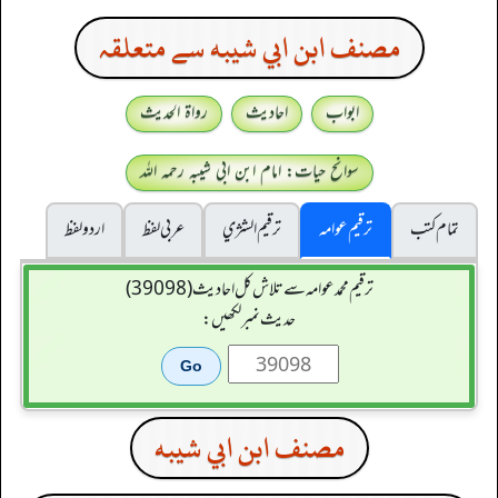
مصنف ابن ابي شيبه سے متعلقہ
ابواب
احادیث
رواۃ الحدیث
سوانح حیات: امام ابن ابی شیبہ رحمہ اللہ
تمام کتب
ترقیم عوامہ
ترقيم الشژي
عربی لفظ
اردو لفظ
ترقیم محمدعوامہ سے تلاش کل احادیث (39098)
حدیث نمبر لکھیں:
مصنف ابن ابي شيبه