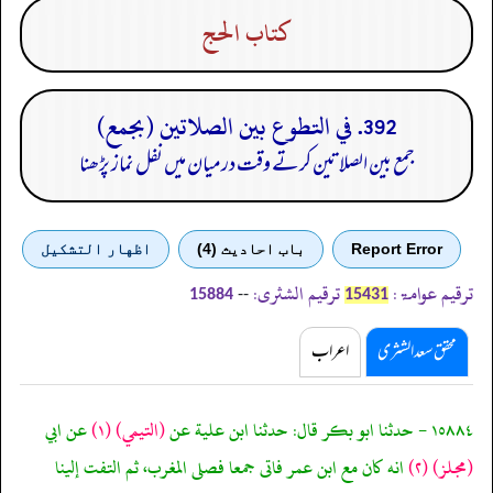
كتاب الحج
392. في التطوع بين الصلاتين (بجمع)
جمع بین الصلاتین کرتے وقت درمیان میں نفل نماز پڑھنا
Report Error
باب احادیث (4)
اظهار التشكيل
ترقیم عوامۃ:
ترقیم الشثری:
--
15884
15431
محقق سعد الشثری
اعراب
١٥٨٨٤ - حدثنا ابو بكر قال: حدثنا ابن علية عن
(التيمي)
(١)
عن ابي
(مجلز)
(٢)
انه كان مع ابن عمر فاتى جمعا فصلى المغرب، ثم التفت إلينا