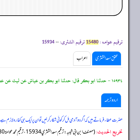
ترقیم عوامۃ:
ترقیم الشثری:
--
15934
15480
محقق سعد الشثری
اعراب
١٥٩٣٤ - حدثنا ابو بكر قال: حدثنا ابو بكر بن عياش عن ليث عن عطاء قال: إذا اشترك الرجلان في الصيد فكفارة واحدة، وإن اكلا فعلى كل واحد منهما جزاء.
اردو ترجمہ
حضرت عطاء فرماتے ہیں کہ اگر دو آدمی مل کر کوئی شکار کرلیں تو ان پر ایک ہی کفارہ لازم ہے 
تخریج الحدیث:
(مصنف ابن ابي شيبه: ترقيم سعد الشثري 15934، ترقيم محمد عوامة 15480)