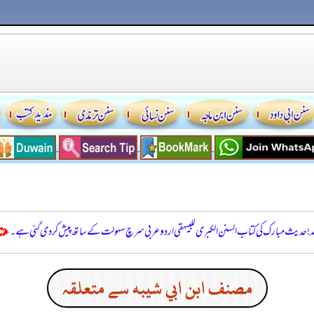
للہ! حدیث مبارک کی کتاب السنن الكبرى للبيهقي اردو عربی سرچ سہولت کے ساتھ پیش کر دی گئی ہے۔
مصنف ابن ابي شيبه سے متعلقہ