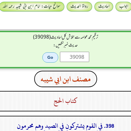
ابواب
احادیث
رواۃ الحدیث
سوانح حیات: امام ابن ابی شیبہ رحمہ اللہ
ترقیم محمدعوامہ سے تلاش کل احادیث (39098)
حدیث نمبر لکھیں:
مصنف ابن ابي شيبه
كتاب الحج
398. في القوم يشتركون في الصيد وهم محرمون