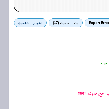
Report Error
باب احادیث (17)
اظهار التشكيل
حج/حدیث: 15934]