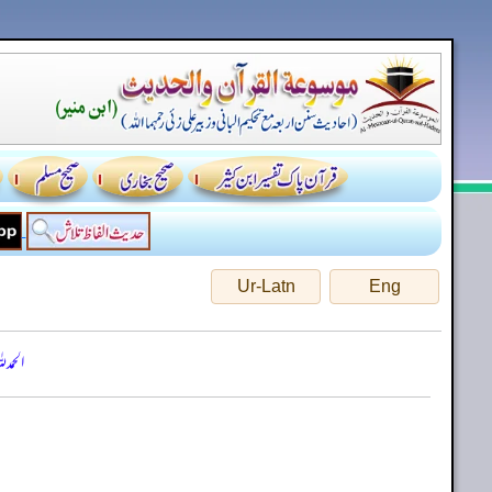
Ur-Latn
Eng
الحمد