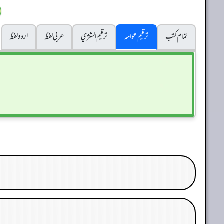
تمام کتب
ترقیم عوامہ
ترقيم الشژي
عربی لفظ
اردو لفظ