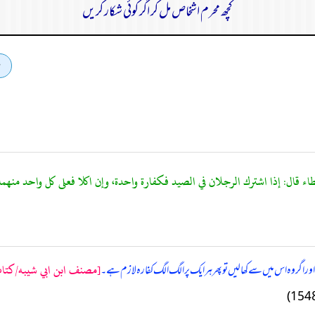
کچھ محرم اشخاص مل کر اگر کوئی شکار کریں
[مصنف ابن ابي شيبه/كتاب ال
اور اگر وہ اس میں سے کھا لیں تو پھر ہر ایک پر الگ الگ کفارہ لازم ہے۔