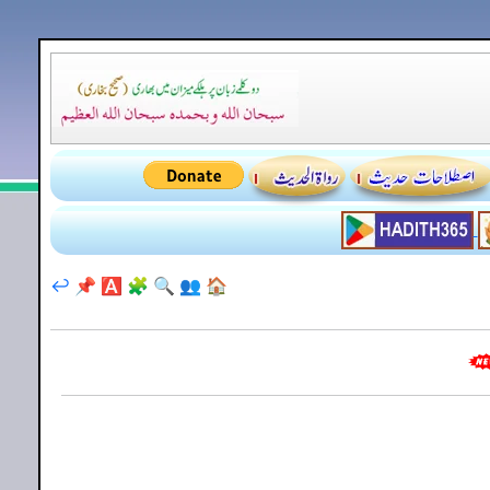
↩️
📌
🅰️
🧩
🔍
👥
🏠