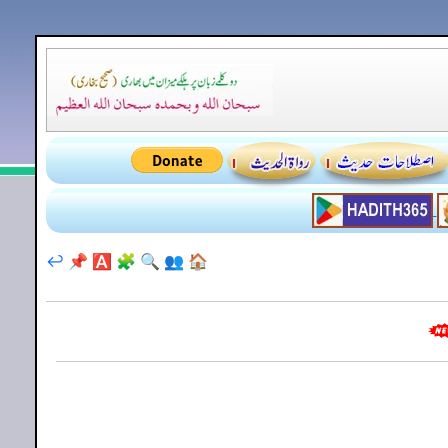
↩️
📌
🅰️
🧩
🔍
👥
🏠