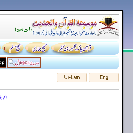
Ur-Latn
Eng
الحمد