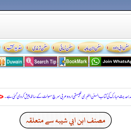
للہ! حدیث مبارک کی کتاب السنن الكبرى للبيهقي اردو عربی سرچ سہولت کے ساتھ پیش کر دی گئی ہے۔
مصنف ابن ابي شيبه سے متعلقہ