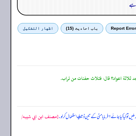
 ہے
Report Error
باب احادیث (15)
اظهار التشكيل
[مصنف ابن ابي شيبه/
لیں تو کیا کیا جائے؟ فرمایا مٹی کے تین ڈھیلے استعمال کرلو۔