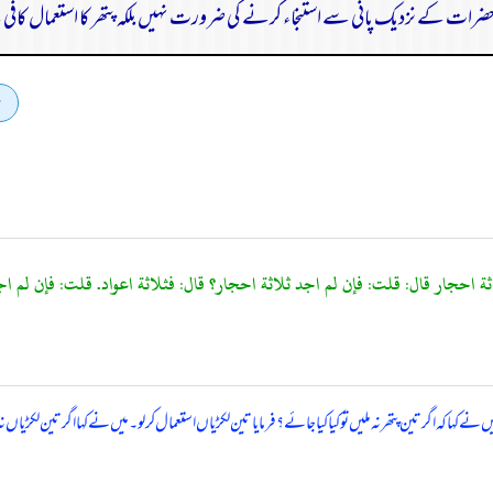
ضرات کے نزدیک پانی سے استنجاء کرنے کی ضرورت نہیں بلکہ پتھر کا استعمال کافی
کہ اگر تین پتھر نہ ملیں تو کیا کیا جائے؟ فرمایا تین لکڑیاں استعمال کرلو۔ میں نے کہا اگر تین لکڑیاں نہ م