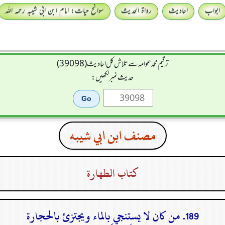
ابواب
احادیث
رواۃ الحدیث
سوانح حیات: امام ابن ابی شیبہ رحمہ اللہ
ترقیم محمدعوامہ سے تلاش کل احادیث (39098)
حدیث نمبر لکھیں:
مصنف ابن ابي شيبه
كتاب الطهارة
189. من كان لا يستنجي بالماء ويجتزئ بالحجارة