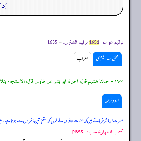
جن ح
ترقیم عوامۃ:
ترقیم الشثری:
--
1655
1651
محقق سعد الشثری
اعراب
١٦٥٥ - حدثنا هشيم قال: اخبرنا ابو بشر عن طاوس قال: الاستنجاء بثلاثة احجار قال: قلت: فإن لم اجد ثلاثة احجار؟ قال: فثلاثة اعواد. قلت: فإن لم اجد ثلاثة اعواد؟ قال: فثلاث حفنات من تراب.
اردو ترجمہ
حضرت ابو بشر فرماتے ہیں کہ حضرت طاؤس نے فرمایا کہ استنجا تین پتھروں سے ہوتا ہے۔ میں نے کہا 
كتاب الطهارة/حدیث: 1655]