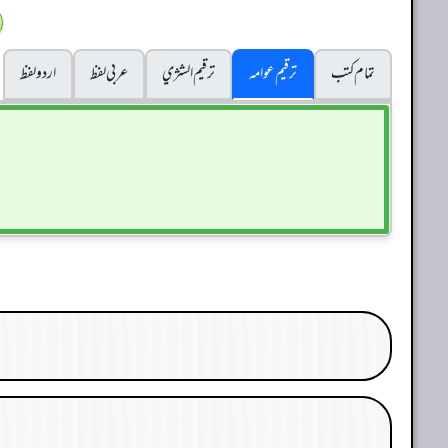
تمام کتب
ترقیم عوامہ
ترقيم الشژي
عربی لفظ
اردو لفظ