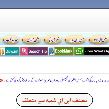
للہ! حدیث مبارک کی کتاب السنن الكبرى للبيهقي اردو عربی سرچ سہولت کے ساتھ پیش کر دی گئی ہے۔
مصنف ابن ابي شيبه سے متعلقہ