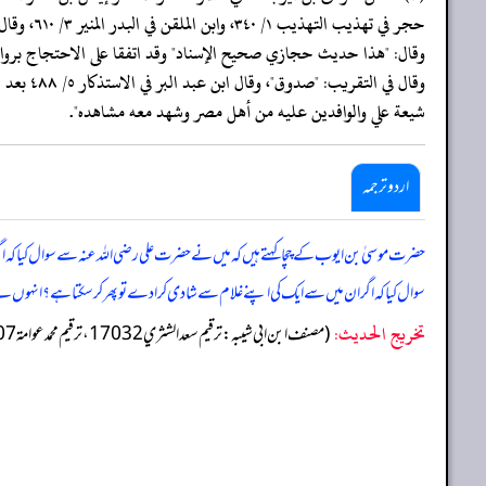
حجر في ت
وقال في
شيعة علي والوافدين عليه من أهل مصر وشهد معه مشاهده".
اردو ترجمہ
حضرت موسیٰ بن ایوب کے چچا کہتے ہیں کہ میں نے حضرت علی رضی اللہ عنہ سے سوال کیا کہ اگر
سوال کیا کہ اگر ان میں سے ایک کی اپنے غلام سے شادی کرا دے تو پھر کرسکتا ہے؟ انہوں 
تخریج الحدیث:
(مصنف ابن ابي شيبه: ترقيم سعد الشثري 17032، ترقيم محمد عوامة 16507)