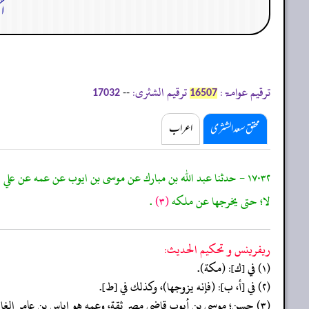
ا
ترقیم عوامۃ:
ترقیم الشثری:
--
17032
16507
محقق سعد الشثری
اعراب
١٧٠٣٢ - حدثنا عبد الله بن مبارك عن موسى بن ايوب عن عمه عن علي قال: سالته عن رجل له امتان اختان وطئ إحداهما ثم اراد ان يطا الاخرى قال: لا، حتى يخرجها من
لا؛ حتى يخرجها عن ملكه
(٣)
.
ريفرينس و تحكيم الحدیث:
(١) في [ك]: (مكة).
(٢) في [أ، ب]: (فإنه يزوجها)، وكذلك في [ط].
(٣) حسن؛ موسى بن أيوب قاضي مصر ثقة، وعمه هو إياس بن عامر الغافق