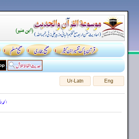
Ur-Latn
Eng
الحمد