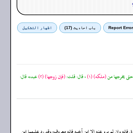
Report Error
باب احادیث (17)
اظهار التشكيل
(ملكه)
(١)
، قال: قلت:
(فإن زوجها)
(٢)
عبده، قال:
فإنه وإن لم يرو عنه إلا ابن أخيه فإنه معروف، وقد رد عليهما ابن