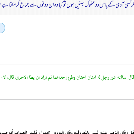
گر کسی آدمی کے پاس دو مملوک بہنیں ہوں تو کیا وہ ان دونوں سے جماع کرسکتا ہے؟
ي، قال الذهبي عنه: ليس بالمعروف، وقال النووي: مجهول، قلت: الصواب أنه صدوق 