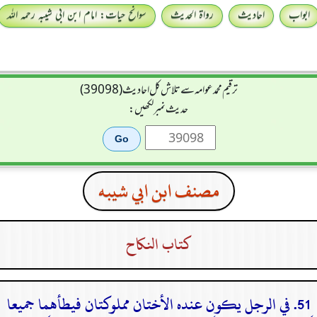
ابواب
احادیث
رواۃ الحدیث
سوانح حیات: امام ابن ابی شیبہ رحمہ اللہ
ترقیم محمدعوامہ سے تلاش کل احادیث (39098)
حدیث نمبر لکھیں:
مصنف ابن ابي شيبه
كتاب النكاح
51. في الرجل يكون عنده الأختان مملوكتان فيطأهما جميعا