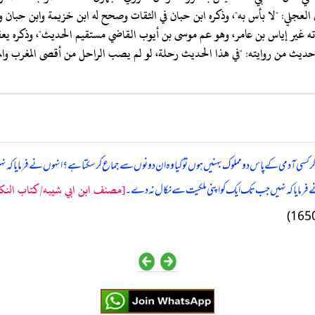
هذيب التهذيب ١/ ٣٤٠، وابن الملقن في البدر المنير ٣/ ٦١٠، وقال العجلي: "لا بأس به"، وذكره ابن حبان في الثقا
 التقريب: "صدوق"، وقال ابن عبد البر في الاستذكار ٥/ ٤٨٨ بعد حديث من روايته: "في هذا الحديث رحلة، لو لم يص
 کسی آدمی کے پاس دو مملوک بہنیں ہوں تو کیا وہ ان دونوں سے جماع کرسکتا ہے؟ انہوں نے فرمایا کہ نہیں
[مصنف ابن ابي شيبه/كتاب النكاح/ح
نے فرمایا کہ نہیں جب تک ایک کو اپنی ملکیت سے نکال نہ دے۔