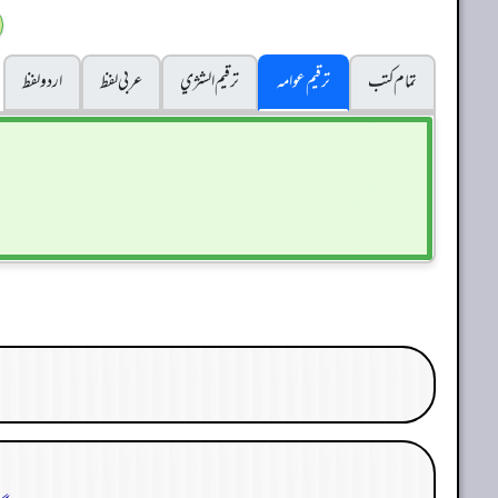
تمام کتب
ترقیم عوامہ
ترقيم الشژي
عربی لفظ
اردو لفظ