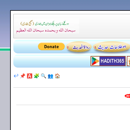
↩️
📌
🅰️
🧩
🔍
👥
🏠