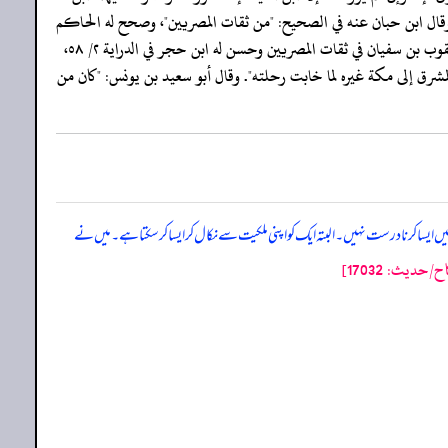
ت وصحح له ابن خزيمة وابن حبان وقال ابن حبان عنه في الصحيح: "من ثقات المصريين"، وصحح له الحاكم
وقال: "هذا حديث حجازي صحيح الإسناد" وقد اتفقا على الاحتجاج برواته غير إياس بن عامر، وهو عم موسى بن أيوب القاضي مستقيم الحديث"، وذكره يعقوب بن سفيان في ثقات المصريين وحسن له ابن حجر في الدراية ٢/ ٥٨،
ب الراحل من أقصى المغرب والمشرق إلى مكة غيره لما خابت رحلته". وقال أبو سعيد بن يونس: "كان من
 ایسا کرنا درست نہیں۔ ا لبتہ ایک کو اپنی ملکیت سے نکال کر ایسا کرسکتا ہے۔ میں نے
دیث: 17032]