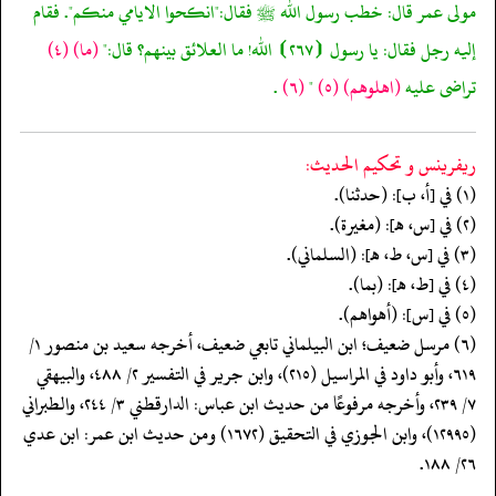
مولى عمر قال: خطب رسول الله ﷺ فقال:"انكحوا الايامي منكم". فقام
إليه رجل فقال: يا رسول ⦗٢٦٧⦘ الله! ما العلائق بينهم؟ قال:"
(ما)
(٤)
تراضى عليه
(اهلوهم)
(٥)
"
(٦)
.
ريفرينس و تحكيم الحدیث:
(١) في [أ، ب]: (حدثنا).
(٢) في [س، هـ]: (مغيرة).
(٣) في [س، ط، هـ]: (السلماني).
(٤) في [ط، هـ]: (بما).
(٥) في [س]: (أهواهم).
(٦) مرسل ضعيف؛ ابن البيلماني تابعي ضعيف، أخرجه سعيد بن منصور ١/
٦١٩، وأبو داود في المراسيل (٢١٥)، وابن جرير في التفسير ٢/ ٤٨٨، والبيهقي
٧/ ٢٣٩، وأخرجه مرفوعًا من حديث ابن عباس: الدارقطني ٣/ ٢٤٤، والطبراني
(١٢٩٩٥)، وابن الجوزي في التحقيق (١٦٧٢) ومن حديث ابن عمر: ابن عدي
٢٦/ ١٨٨.