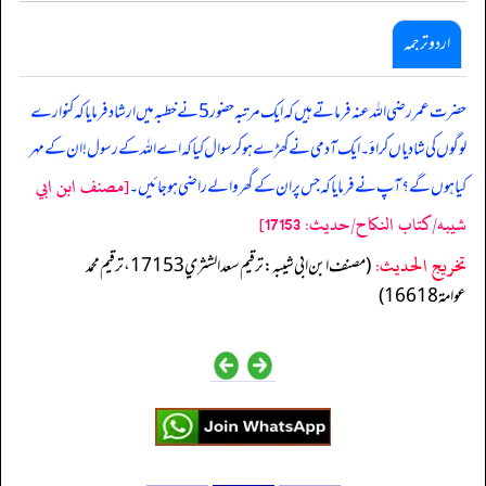
اردو ترجمہ
حضرت عمر رضی اللہ عنہ فرماتے ہیں کہ ایک مرتبہ حضور 5 نے خطبہ میں ارشاد فرمایا کہ کنوارے
لوگوں کی شادیاں کراؤ۔ ایک آدمی نے کھڑے ہوکر سوال کیا کہ اے اللہ کے رسول! ان کے مہر
[مصنف ابن ابي
کیا ہوں گے؟ آپ نے فرمایا کہ جس پر ان کے گھر والے راضی ہوجائیں۔
شيبه/كتاب النكاح/حدیث: 17153]
تخریج الحدیث:
(مصنف ابن ابي شيبه: ترقيم سعد الشثري 17153، ترقيم محمد
عوامة 16618)