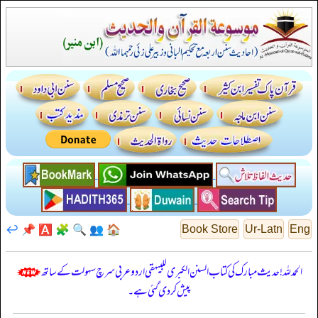
↩️
📌
🅰️
🧩
🔍
👥
🏠
Book Store
Ur-Latn
Eng
الحمدللہ! حدیث مبارک کی کتاب السنن الكبرى للبيهقي اردو عربی سرچ سہولت کے ساتھ
پیش کر دی گئی ہے۔