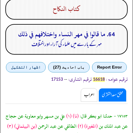
كتاب النكاح
64. ما قالوا في مهر النساء واختلافهم في ذلك
مہر کے بارے میں علماء کی آراء اور اختلاف
Report Error
باب احادیث (27)
اظهار التشكيل
ترقیم عوامۃ:
ترقیم الشثری:
--
17153
16618
محقق سعد الشثری
اعراب
١٧١٥٣ - حدثنا ابو بكر قال:
(نا)
(١)
علي بن مسهر وابو معاوية عن حجاج
عن عبد الملك بن
(المغيرة)
(٢)
الطائفي عن عبد الرحمن
(بن البيلماني)
(٣)