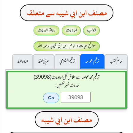
مصنف ابن ابي شيبه سے متعلقہ
ابواب
احادیث
رواۃ الحدیث
سوانح حیات: امام ابن ابی شیبہ رحمہ اللہ
تمام کتب
ترقیم عوامہ
ترقيم الشژي
عربی لفظ
اردو لفظ
ترقیم محمدعوامہ سے تلاش کل احادیث (39098)
حدیث نمبر لکھیں:
مصنف ابن ابي شيبه