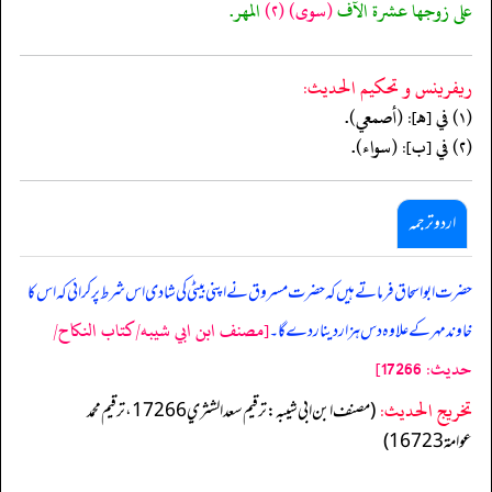
على زوجها عشرة الآف
(سوى)
(٢)
المهر.
ريفرينس و تحكيم الحدیث:
(١) في [هـ]: (أصمعي).
(٢) في [ب]: (سواء).
اردو ترجمہ
حضرت ابو اسحاق فرماتے ہیں کہ حضرت مسروق نے اپنی بیٹی کی شادی اس شرط پر کرائی کہ اس کا
[مصنف ابن ابي شيبه/كتاب النكاح/
خاوند مہر کے علاوہ دس ہزاردینار دے گا۔
حدیث: 17266]
تخریج الحدیث:
(مصنف ابن ابي شيبه: ترقيم سعد الشثري 17266، ترقيم محمد
عوامة 16723)