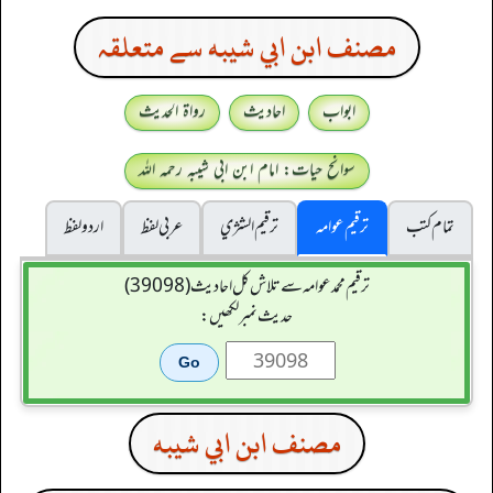
مصنف ابن ابي شيبه سے متعلقہ
ابواب
احادیث
رواۃ الحدیث
سوانح حیات: امام ابن ابی شیبہ رحمہ اللہ
تمام کتب
ترقیم عوامہ
ترقيم الشژي
عربی لفظ
اردو لفظ
ترقیم محمدعوامہ سے تلاش کل احادیث (39098)
حدیث نمبر لکھیں:
مصنف ابن ابي شيبه