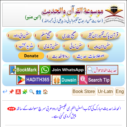
↩️
📌
🅰️
🧩
🔍
👥
🏠
Book Store
Ur-Latn
Eng
الحمدللہ! حدیث مبارک کی کتاب السنن الكبرى للبيهقي اردو عربی سرچ سہولت کے ساتھ
پیش کر دی گئی ہے۔