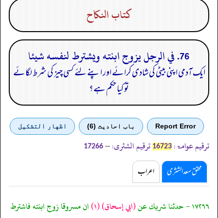
كتاب النكاح
76. في الرجل يزوج ابنته ويشترط لنفسه شيئا
ایک آدمی اپنی بیٹی کی شادی کرائے اور اپنے لئے کسی چیز کی شرط لگائے
تو کیا حکم ہے؟
Report Error
باب احادیث (6)
اظهار التشكيل
ترقیم عوامۃ:
ترقیم الشثری:
--
17266
16723
محقق سعد الشثری
اعراب
١٧٢٦٦ - حدثنا شريك عن
(ابي إسحاق)
(١)
ان مسروقا زوج ابنته فاشترط