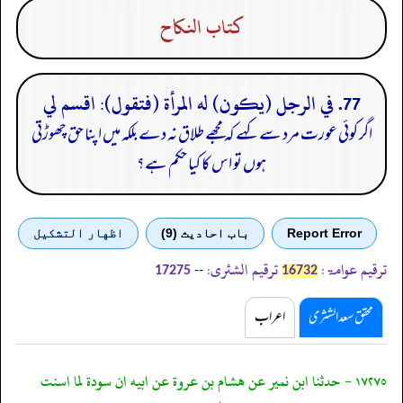
كتاب النكاح
77. في الرجل (يكون) له المرأة (فتقول): اقسم لي
اگر کوئی عورت مرد سے کہے کہ مجھے طلاق نہ دے بلکہ میں اپنا حق چھوڑتی
ہوں تو اس کا کیا حکم ہے؟
Report Error
باب احادیث (9)
اظهار التشكيل
ترقیم عوامۃ:
ترقیم الشثری:
--
17275
16732
محقق سعد الشثری
اعراب
١٧٢٧٥ - حدثنا ابن نمير عن هشام بن عروة عن ابيه ان سودة لما اسنت