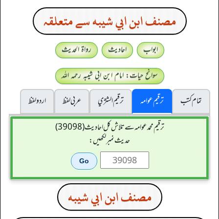
مصنف ابن ابي شيبه سے متعلقہ
ابواب
احادیث
رواۃ الحدیث
سوانح حیات: امام ابن ابی شیبہ رحمہ اللہ
تمام کتب
ترقیم عوامہ
ترقيم الشژي
عربی لفظ
اردو لفظ
ترقیم محمدعوامہ سے تلاش کل احادیث (39098)
حدیث نمبر لکھیں:
مصنف ابن ابي شيبه