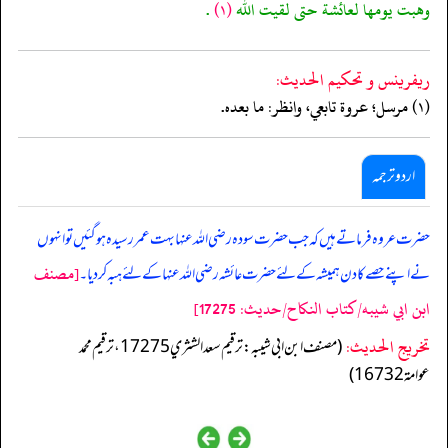
وهبت يومها لعائشة حتى لقيت الله
(١)
.
ريفرينس و تحكيم الحدیث:
(١) مرسل؛ عروة تابعي، وانظر: ما بعده.
اردو ترجمہ
حضرت عروہ فرماتے ہیں کہ جب حضرت سودہ رضی اللہ عنہا بہت عمر رسیدہ ہوگئیں تو انہوں
[مصنف
نے اپنے حصے کا دن ہمیشہ کے لئے حضرت عائشہ رضی اللہ عنہا کے لئے ہبہ کردیا۔
ابن ابي شيبه/كتاب النكاح/حدیث: 17275]
تخریج الحدیث:
(مصنف ابن ابي شيبه: ترقيم سعد الشثري 17275، ترقيم محمد
عوامة 16732)