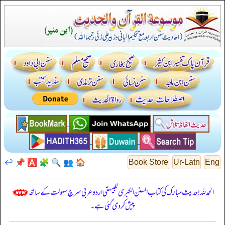
↩️
📌
🅰️
🧩
🔍
👥
🏠
Book Store
Ur-Latn
Eng
الحمدللہ! حدیث مبارک کی کتاب السنن الكبرى للبيهقي اردو عربی سرچ سہولت کے ساتھ
پیش کر دی گئی ہے۔