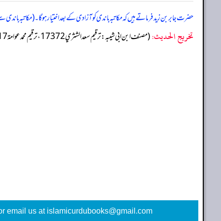
حضرت جابر بن زید فرماتے ہیں کہ مکاتبہ باندی کو آزاد ی کے بعد اختیار ہوگا۔ (مکاتبہ بان
تخریج الحدیث:
(مصنف ابن ابي شيبه: ترقيم سعد الشثري 17372، ترقيم محمد عوامة 16817)
or email us at islamicurdubooks@gmail.com