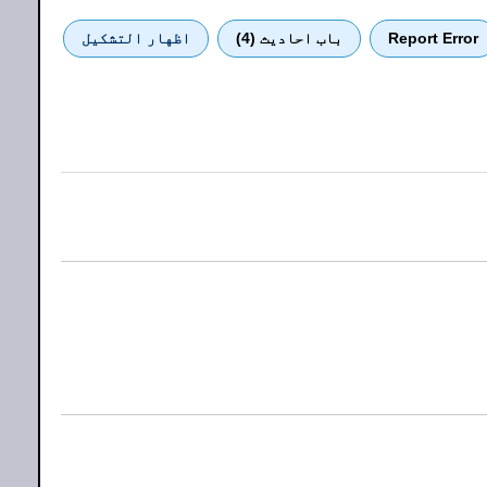
Report Error
باب احادیث (4)
اظهار التشكيل