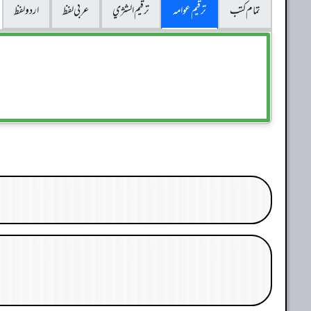
تمام کتب
ترقیم عوامہ
ترقيم الشژي
عربی لفظ
اردو لفظ