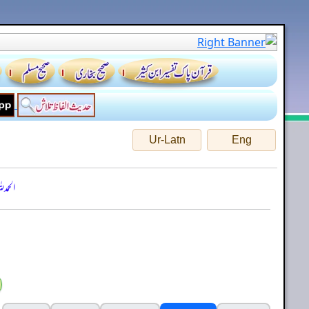
Ur-Latn
Eng
الحمد