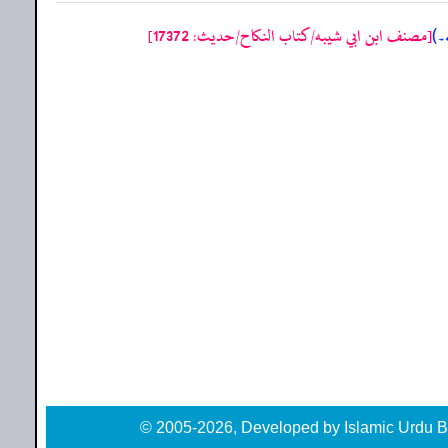
[مصنف ابن ابي شيبه/كتاب النكاح/حدیث: 17372]
ے۔)
© 2005-2026, Developed by Islamic Urdu B