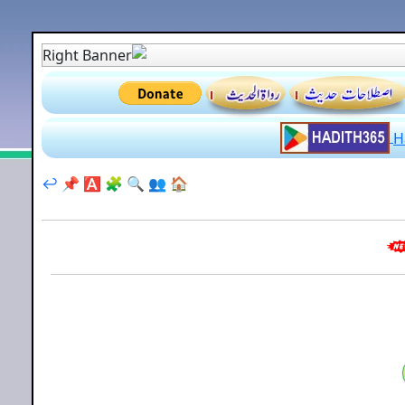
↩️
📌
🅰️
🧩
🔍
👥
🏠