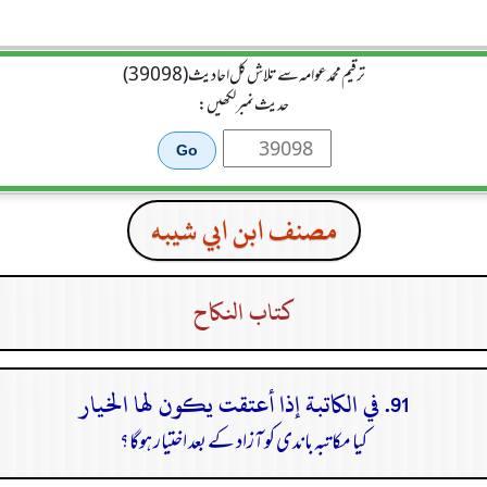
ترقیم محمدعوامہ سے تلاش کل احادیث (39098)
حدیث نمبر لکھیں:
مصنف ابن ابي شيبه
كتاب النكاح
91. في الكاتبة إذا أعتقت يكون لها الخيار
کیا مکاتبہ باندی کو آزاد کے بعد اختیار ہوگا؟