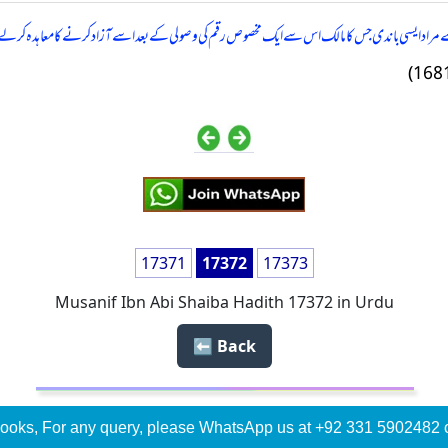
دی سے مراد ایسی باندی جس کا مالک اس سے ایک مخصوص رقم کی وصولی کے بعد اسے آزاد کرنے کا معاہدہ کرل
17371
17372
17373
Musanif Ibn Abi Shaiba Hadith 17372 in Urdu
Back ⬅️
ooks, For any query, please WhatsApp us at +92 331 5902482 