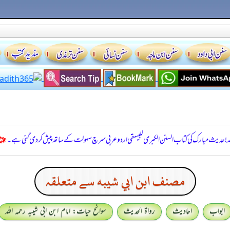
للہ! حدیث مبارک کی کتاب السنن الكبرى للبيهقي اردو عربی سرچ سہولت کے ساتھ پیش کر دی گئی ہے۔
مصنف ابن ابي شيبه سے متعلقہ
ابواب
احادیث
رواۃ الحدیث
سوانح حیات: امام ابن ابی شیبہ رحمہ اللہ