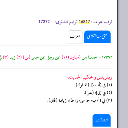
ترقیم عوامۃ:
ترقیم الشثری:
--
17372
16817
محقق سعد الشثری
اعراب
١٧٣٧٢ - حدثنا ابن
(مبارك)
(١)
عن رجل عن جابر
(بن)
(٢)
زيد
(٣)
في
ريفرينس و تحكيم الحدیث:
(١) في [أ، ب]: (المبارك).
(٢) في [ل]: (عن).
(٣) في [أ، ب، جـ، س، ز، ط]: زيادة (قال).
اردو ترجمہ