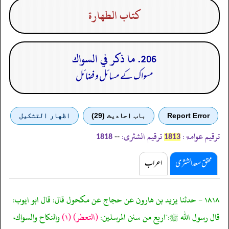
كتاب الطهارة
206. ما ذكر في السواك
مسواک کے مسائل و فضائل
Report Error
باب احادیث (29)
اظهار التشكيل
ترقیم عوامۃ:
ترقیم الشثری:
--
1818
1813
محقق سعد الشثری
اعراب
١٨١٨ - حدثنا يزيد بن هارون عن حجاج عن مكحول قال: قال ابو ايوب:
قال رسول الله ﷺ:"اربع من سنن المرسلين:
(التعطر)
(١)
والنكاح والسواك،