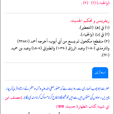
(والحناء)
(٢)
"
(٣)
.
ريفرينس و تحكيم الحدیث:
(١) في [هـ]: (التعطير).
(٢) في [د]: (والحياء).
(٣) منقطع؛ مكحول لم يسمع من أبي أيوب، أخرجه أحمد (٢٣٥٨١)
والترمذي (١٠٨٠) وعبد الرزاق (١٠٣٩٠) والطبراني (٤٨٠٥) وعبد بن حميد
(٢٢٠).
اردو ترجمہ
حضرت ابو ایوب انصاری سے روایت ہے کہ حضور صلی اللہ علیہ وآلہ وسلم نے ارشاد فرمایا کہ چار
[مصنف ابن
چیزیں رسولوں کی سنتوں میں سے ہیں خوشبو لگانا نکاح کرنا مسواک کرنا مہندی لگانا۔
ابي شيبه/كتاب الطهارة/حدیث: 1818]