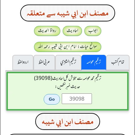
مصنف ابن ابي شيبه سے متعلقہ
ابواب
احادیث
رواۃ الحدیث
سوانح حیات: امام ابن ابی شیبہ رحمہ اللہ
تمام کتب
ترقیم عوامہ
ترقيم الشژي
عربی لفظ
اردو لفظ
ترقیم محمدعوامہ سے تلاش کل احادیث (39098)
حدیث نمبر لکھیں:
مصنف ابن ابي شيبه