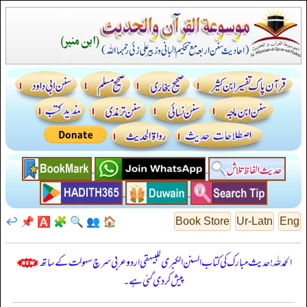
↩️
📌
🅰️
🧩
🔍
👥
🏠
Book Store
Ur-Latn
Eng
الحمدللہ! حدیث مبارک کی کتاب السنن الكبرى للبيهقي اردو عربی سرچ سہولت کے ساتھ
پیش کر دی گئی ہے۔