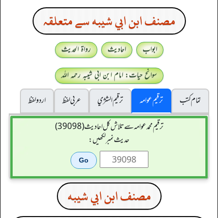
مصنف ابن ابي شيبه سے متعلقہ
ابواب
احادیث
رواۃ الحدیث
سوانح حیات: امام ابن ابی شیبہ رحمہ اللہ
تمام کتب
ترقیم عوامہ
ترقيم الشژي
عربی لفظ
اردو لفظ
ترقیم محمدعوامہ سے تلاش کل احادیث (39098)
حدیث نمبر لکھیں:
مصنف ابن ابي شيبه