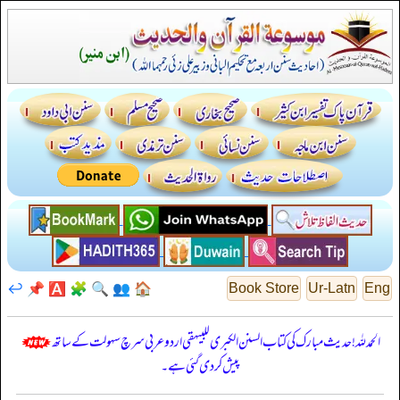
↩️
📌
🅰️
🧩
🔍
👥
🏠
Book Store
Ur-Latn
Eng
الحمدللہ! حدیث مبارک کی کتاب السنن الكبرى للبيهقي اردو عربی سرچ سہولت کے ساتھ
پیش کر دی گئی ہے۔