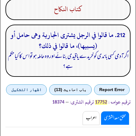
كتاب النكاح
212. ما قالوا في الرجل يشترى الجارية وهى حامل أو
(يسبيها)، ما قالوا في ذلك؟
اگر آدمی کسی باندی کو خریدے یاقیدی بنائے اور وہ حاملہ ہو تو اس کا کیا حکم
ہے؟
Report Error
باب احادیث (13)
اظهار التشكيل
ترقیم عوامۃ:
ترقیم الشثری:
--
18374
17752
محقق سعد الشثری
اعراب