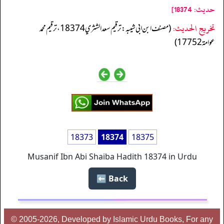
حدیث: 18374]
تخریج الحدیث:
(مصنف ابن ابي شيبه: ترقيم سعد الشثري 18374، ترقيم محمد
عوامة 17752)
18373
18374
18375
Musanif Ibn Abi Shaiba Hadith 18374 in Urdu
Back ⬅️
© 2005-2026, Developed by Islamic Urdu Books, For any