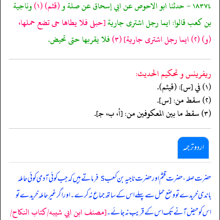
١٨٣٧٤ - حدثنا ابو الاحوص عن ابي إسحاق عن صلة و
(قثم)
(١)
وناجية
بن كعب قالوا: ايما رجل اشترى جارية
[حبلى فلا يطاها حى تضع حملها،
(و)
(٢)
ايما رجل اشترى جارية]
(٣)
فلا يقربها حتى تحيض.
ريفرينس و تحكيم الحدیث:
(١) في [س]: (قيثم).
(٢) سقط من: [س].
(٣) سقط ما بين المعكوفين من: [أ، ب، جـ].
اردو ترجمہ
حضرت صلہ، حضرت قثم اور حضرت ناجیہ بن کعب s فرماتے ہیں کہ جب کوئی آدمی کوئی حاملہ
باندی خریدے تو وضع حمل سے پہلے اس کے ساتھ جماع نہ کرے۔ اور اگر غیر حاملہ خریدے تو
[مصنف ابن ابي شيبه/كتاب النكاح/
اس کو حیض آنے تک اس کے قریب نہ جائے۔