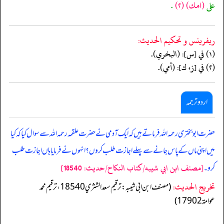
على
(امك)
(٢)
.
ريفرينس و تحكيم الحدیث:
(١) في [س]: (البخري).
(٢) في [ز، ك]: (أمي).
اردو ترجمہ
حضرت ابو بختری رحمہ اللہ فرماتے ہیں کہ ایک آدمی نے حضرت علقمہ رحمہ اللہ سے سوال کیا کہ کیا
میں اپنی ماں کے پاس جانے سے پہلے اجازت طلب کروں؟ انہوں نے فرمایا ہاں اجازت طلب
[مصنف ابن ابي شيبه/كتاب النكاح/حدیث: 18540]
کرو۔
تخریج الحدیث:
(مصنف ابن ابي شيبه: ترقيم سعد الشثري 18540، ترقيم محمد
عوامة 17902)