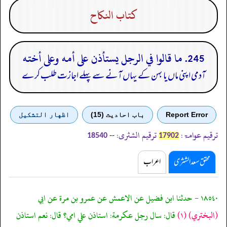
كتاب النكاح
245. ما قالوا في الرجل يستأذن على أمه وعلى أخته
آدمی اپنی ماں یا بہن کے یہاں آنے سے پہلے اجازت طلب کرے
Report Error
باب احادیث (15)
اظهار التشكيل
ترقیم عوامۃ:
ترقیم الشثری:
--
18540
17902
محقق سعد الشثری
اعراب
١٨٥٤٠ - حدثنا ابن فضيل عن الاعمش عن عمرو بن مرة عن ابي
(البختري)
(١)
قال: سال رجل عكرمة: استاذن علي امي؟ قال: نعم استاذن