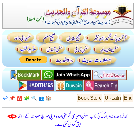
↩️
📌
🅰️
🧩
🔍
👥
🏠
Book Store
Ur-Latn
Eng
الحمدللہ! حدیث مبارک کی کتاب السنن الكبرى للبيهقي اردو عربی سرچ سہولت کے ساتھ
پیش کر دی گئی ہے۔