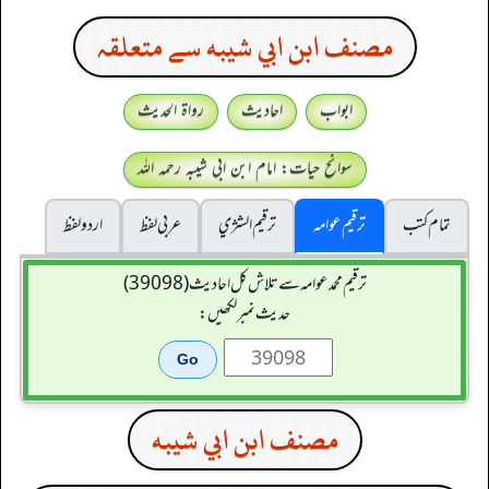
مصنف ابن ابي شيبه سے متعلقہ
ابواب
احادیث
رواۃ الحدیث
سوانح حیات: امام ابن ابی شیبہ رحمہ اللہ
تمام کتب
ترقیم عوامہ
ترقيم الشژي
عربی لفظ
اردو لفظ
ترقیم محمدعوامہ سے تلاش کل احادیث (39098)
حدیث نمبر لکھیں:
مصنف ابن ابي شيبه