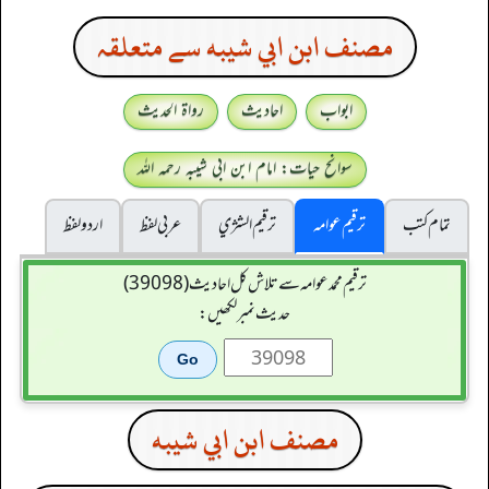
مصنف ابن ابي شيبه سے متعلقہ
ابواب
احادیث
رواۃ الحدیث
سوانح حیات: امام ابن ابی شیبہ رحمہ اللہ
تمام کتب
ترقیم عوامہ
ترقيم الشژي
عربی لفظ
اردو لفظ
ترقیم محمدعوامہ سے تلاش کل احادیث (39098)
حدیث نمبر لکھیں:
مصنف ابن ابي شيبه