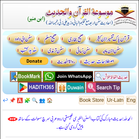
↩️
📌
🅰️
🧩
🔍
👥
🏠
Book Store
Ur-Latn
Eng
الحمدللہ! حدیث مبارک کی کتاب السنن الكبرى للبيهقي اردو عربی سرچ سہولت کے ساتھ
پیش کر دی گئی ہے۔