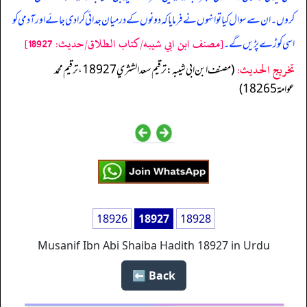
کروں۔ ان سے سوال کیا تو انہوں نے فرمایا کہ دونوں کے درمیان جدائی کرادی جائے اور آدمی کو
[مصنف ابن ابي شيبه/كتاب الطلاق/حدیث: 18927]
اسی کوڑے پڑیں گے۔
تخریج الحدیث:
(مصنف ابن ابي شيبه: ترقيم سعد الشثري 18927، ترقيم محمد
عوامة 18265)
18926
18927
18928
Musanif Ibn Abi Shaiba Hadith 18927 in Urdu
Back ⬅️