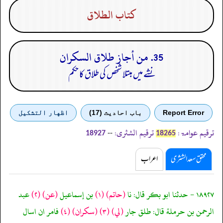
كتاب الطلاق
35. من أجاز طلاق السكران
نشے میں مبتلا شخص کی طلاق کا حکم
Report Error
باب احادیث (17)
اظهار التشكيل
ترقیم عوامۃ:
ترقیم الشثری:
--
18927
18265
محقق سعد الشثری
اعراب
١٨٩٢٧ - حدثنا ابو بكر قال: نا
(حاتم)
(١)
بن إسماعيل
(عن)
(٢)
عبد
الرحمن بن حرملة قال: طلق جار
(لي)
(٣)
(سكران)
(٤)
فامر ان اسال