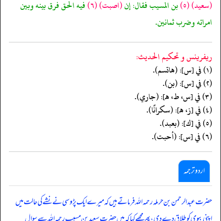
(سعيد)
(٥)
بن المسيب فقال: إن
(اصبت)
(٦)
فيه الحق فرق بينه وبين
امراته وضرب ثمانين.
ريفرينس و تحكيم الحدیث:
(١) في [س]: (هاتسم).
(٢) في [س]: (بن).
(٣) في [س، ط، هـ]: (جاري).
(٤) في [ز، هـ]: (سكرانًا).
(٥) في [ك]: (بعبد).
(٦) في [س]: (أحبت).
اردو ترجمہ
حضرت عبد الرحمن بن حرملہ رحمہ اللہ فرماتے ہیں کہ میرے ایک پڑوسی نے نشے کی حالت میں
اپنی بیوی کو طلاق دے دی، پھر مجھے کہا کہ میں حضرت سعید بن مسیب رحمہ اللہ سے سوال