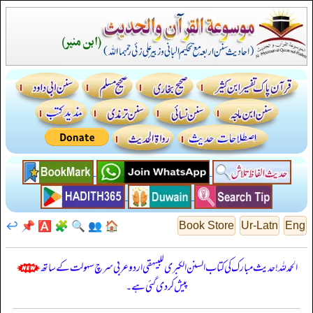
↩️
📌
🅰️
🧩
🔍
👥
🏠
Book Store
Ur-Latn
Eng
الحمدللہ! حدیث مبارک کی کتاب السنن الكبرى للبيهقي اردو عربی سرچ سہولت کے ساتھ
پیش کر دی گئی ہے۔