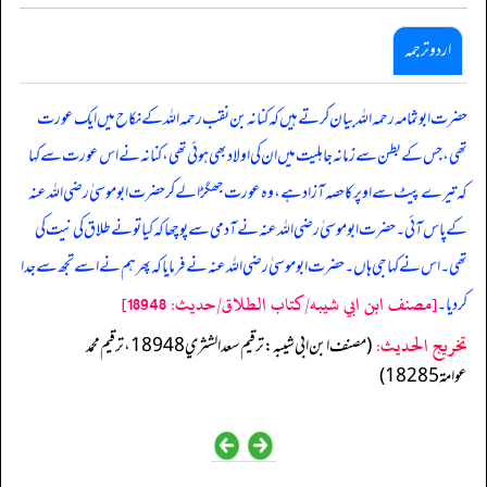
اردو ترجمہ
حضرت ابو ثمامہ رحمہ اللہ بیان کرتے ہیں کہ کنانہ بن نقب رحمہ اللہ کے نکاح میں ایک عورت
تھی، جس کے بطن سے زمانہ جاہلیت میں ان کی اولاد بھی ہوئی تھی، کنانہ نے اس عورت سے کہا
کہ تیرے پیٹ سے اوپر کا حصہ آزاد ہے، وہ عورت جھگڑا لے کر حضرت ابوموسیٰ رضی اللہ عنہ
کے پاس آئی۔ حضرت ابو موسیٰ رضی اللہ عنہ نے آدمی سے پوچھا کہ کیا تو نے طلاق کی نیت کی
تھی۔ اس نے کہا جی ہاں۔ حضرت ابوموسیٰ رضی اللہ عنہ نے فرمایا کہ پھر ہم نے اسے تجھ سے جدا
[مصنف ابن ابي شيبه/كتاب الطلاق/حدیث: 18948]
کردیا۔
تخریج الحدیث:
(مصنف ابن ابي شيبه: ترقيم سعد الشثري 18948، ترقيم محمد
عوامة 18285)