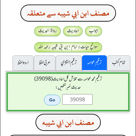
مصنف ابن ابي شيبه سے متعلقہ
ابواب
احادیث
رواۃ الحدیث
سوانح حیات: امام ابن ابی شیبہ رحمہ اللہ
تمام کتب
ترقیم عوامہ
ترقيم الشژي
عربی لفظ
اردو لفظ
ترقیم محمدعوامہ سے تلاش کل احادیث (39098)
حدیث نمبر لکھیں:
مصنف ابن ابي شيبه