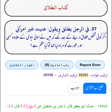
كتاب الطلاق
37. في الرجل يطلق ويقول: عنيت غير امرأتي
اگر کوئی شخص طلاق دینے کے بعد کہے کہ میں نے اپنی بیوی کے علاوہ کسی
اور عورت کو مراد لیا تھا تو کیا حکم ہے؟
Report Error
باب احادیث (9)
اظهار التشكيل
ترقیم عوامۃ:
ترقیم الشثری:
--
18948
18285
محقق سعد الشثری
اعراب
١٨٩٤٨ - حدثنا ابو بكر قال: نا بشر بن مفضل عن
(سوار)
(١)
قال: نا
(-