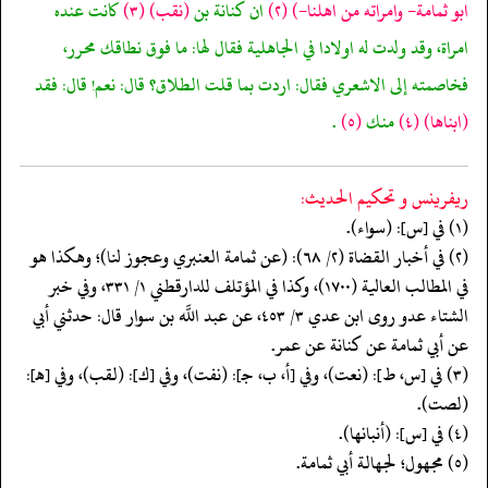
ابو ثمامة- وامراته من اهلنا-)
(٢)
ان كنانة بن
(نقب)
(٣)
كانت عنده
امراة، وقد ولدت له اولادا في الجاهلية فقال لها: ما فوق نطاقك محرر،
فخاصمته إلى الاشعري فقال: اردت بما قلت الطلاق؟ قال: نعم! قال: فقد
(ابناها)
(٤)
منك
(٥)
.
ريفرينس و تحكيم الحدیث:
(١) في [س]: (سواء).
(٢) في أخبار القضاة (٢/ ٦٨): (عن ثمامة العنبري وعجوز لنا)؛ وهكذا هو
في المطالب العالية (١٧٠٠)، وكذا في المؤتلف للدارقطني ١/ ٣٣١، وفي خبر
الشتاء عدو روى ابن عدي ٣/ ٤٥٣، عن عبد اللَّه بن سوار قال: حدثني أبي
عن أبي ثمامة عن كنانة عن عمر.
(٣) في [س، ط]: (نعت)، وفي [أ، ب، جـ]: (نفت)، وفي [ك]: (لقب)، وفي [هـ]:
(لصت).
(٤) في [س]: (أنبانها).
(٥) مجهول؛ لجهالة أبي ثمامة.