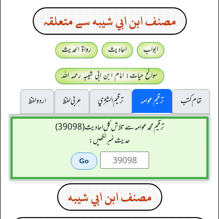
مصنف ابن ابي شيبه سے متعلقہ
ابواب
احادیث
رواۃ الحدیث
سوانح حیات: امام ابن ابی شیبہ رحمہ اللہ
تمام کتب
ترقیم عوامہ
ترقيم الشژي
عربی لفظ
اردو لفظ
ترقیم محمدعوامہ سے تلاش کل احادیث (39098)
حدیث نمبر لکھیں:
مصنف ابن ابي شيبه