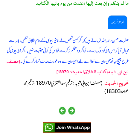
ما لم يتكلم وإن بعث إليها اعتدت من يوم ياتيها الكتاب.
اردو ترجمہ
حضرت حسن رحمہ اللہ فرماتے ہیں کہ اگر کسی شخص نے اپنی بیوی کے نام طلاق لکھی، پھر اسے
خیال آیا کہ اس خط کو روک دے، تو اگر وہ تکلم نہ کرے تو اس کی کوئی حیثیت نہیں، اگر خط بیوی کی
[مصنف
طرح بھیج دیا تو جس دن سے خط اسے ملے اسی دن سے وہ عورت عدت شمار کرے گی۔
ابن ابي شيبه/كتاب الطلاق/حدیث: 18970]
تخریج الحدیث:
(مصنف ابن ابي شيبه: ترقيم سعد الشثري 18970، ترقيم محمد
عوامة 18303)