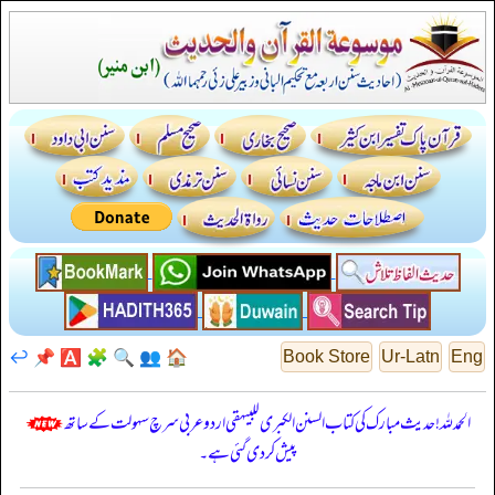
↩️
📌
🅰️
🧩
🔍
👥
🏠
Book Store
Ur-Latn
Eng
الحمدللہ! حدیث مبارک کی کتاب السنن الكبرى للبيهقي اردو عربی سرچ سہولت کے ساتھ
پیش کر دی گئی ہے۔