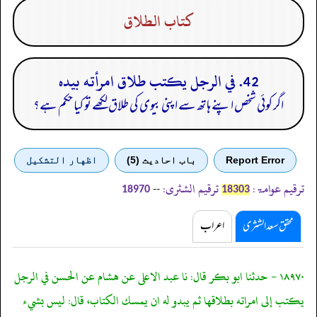
كتاب الطلاق
42. في الرجل يكتب طلاق امرأته بيده
اگر کوئی شخص اپنے ہاتھ سے اپنی بیوی کی طلاق لکھے تو کیا حکم ہے؟
Report Error
باب احادیث (5)
اظهار التشكيل
ترقیم عوامۃ:
ترقیم الشثری:
--
18970
18303
محقق سعد الشثری
اعراب
١٨٩٧٠ - حدثنا ابو بكر قال: نا عبد الاعلى عن هشام عن الحسن في الرجل
يكتب إلى امراته بطلاقها ثم يبدو له ان يمسك الكتاب، قال: ليس بشيء