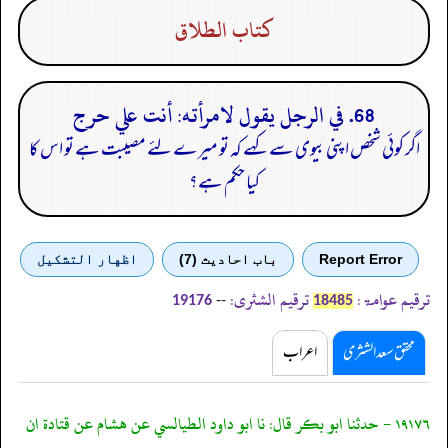
كتاب الطلاق
68. في الرجل يقول لامرأته: أنت علي حرج
اگر کوئی شخص اپنی بیوی سے کہے کہ تو میرے لئے مصیبت ہے تو اس کا
کیا حکم ہے؟
Report Error
باب احادیث (7)
اظهار التشكيل
ترقیم عوامۃ:
ترقیم الشثری:
--
19176
18485
محقق سعد الشثری
اعراب
١٩١٧٦ - حدثنا ابو بكر قال: نا ابو داود الطيالسي عن هشام عن قتادة ان