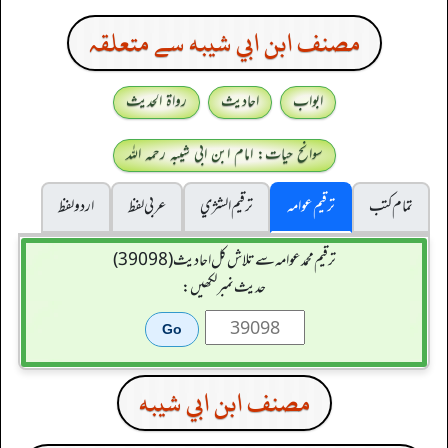
مصنف ابن ابي شيبه سے متعلقہ
ابواب
احادیث
رواۃ الحدیث
سوانح حیات: امام ابن ابی شیبہ رحمہ اللہ
تمام کتب
ترقیم عوامہ
ترقيم الشژي
عربی لفظ
اردو لفظ
ترقیم محمدعوامہ سے تلاش کل احادیث (39098)
حدیث نمبر لکھیں:
مصنف ابن ابي شيبه