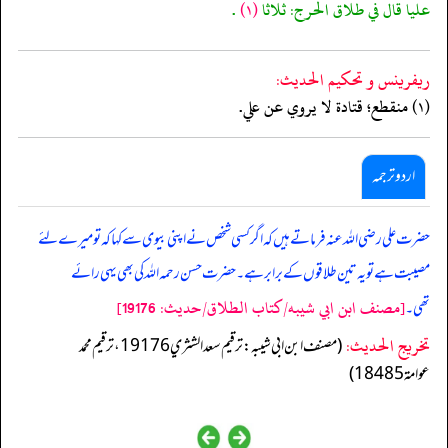
عليا قال في طلاق الحرج: ثلاثا
(١)
.
ريفرينس و تحكيم الحدیث:
(١) منقطع؛ قتادة لا يروي عن علي.
اردو ترجمہ
حضرت علی رضی اللہ عنہ فرماتے ہیں کہ اگر کسی شخص نے اپنی بیوی سے کہا کہ تو میرے لئے
مصیبت ہے تو یہ تین طلاقوں کے برابر ہے۔ حضرت حسن رحمہ اللہ کی بھی یہی رائے
[مصنف ابن ابي شيبه/كتاب الطلاق/حدیث: 19176]
تھی۔
تخریج الحدیث:
(مصنف ابن ابي شيبه: ترقيم سعد الشثري 19176، ترقيم محمد
عوامة 18485)