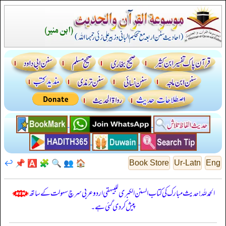
↩️
📌
🅰️
🧩
🔍
👥
🏠
Book Store
Ur-Latn
Eng
الحمدللہ! حدیث مبارک کی کتاب السنن الكبرى للبيهقي اردو عربی سرچ سہولت کے ساتھ
پیش کر دی گئی ہے۔