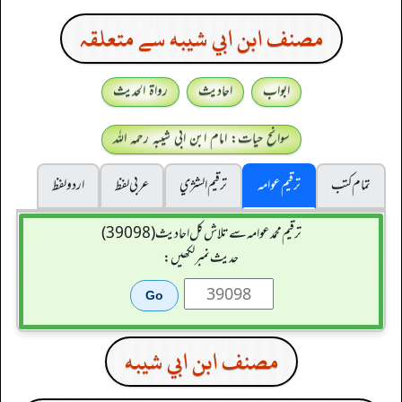
مصنف ابن ابي شيبه سے متعلقہ
ابواب
احادیث
رواۃ الحدیث
سوانح حیات: امام ابن ابی شیبہ رحمہ اللہ
تمام کتب
ترقیم عوامہ
ترقيم الشژي
عربی لفظ
اردو لفظ
ترقیم محمدعوامہ سے تلاش کل احادیث (39098)
حدیث نمبر لکھیں:
مصنف ابن ابي شيبه