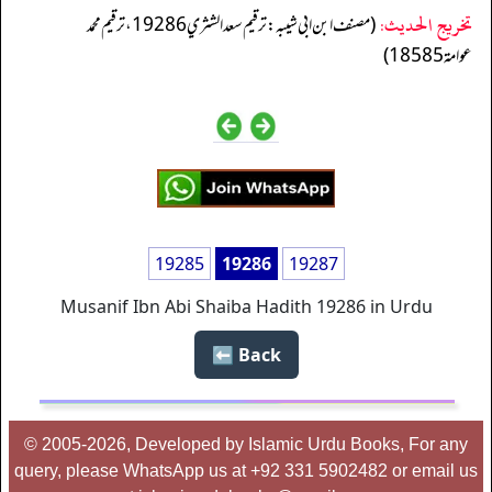
تخریج الحدیث:
(مصنف ابن ابي شيبه: ترقيم سعد الشثري 19286، ترقيم محمد
عوامة 18585)
19285
19286
19287
Musanif Ibn Abi Shaiba Hadith 19286 in Urdu
Back ⬅️
© 2005-2026, Developed by Islamic Urdu Books, For any
query, please WhatsApp us at +92 331 5902482 or email us