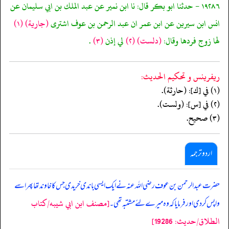
١٩٢٨٦ - حدثنا ابو بكر قال: نا ابن نمير عن عبد الملك بن ابي سليمان عن
انس ابن سيرين عن ابن عمر ان عبد الرحمن بن عوف اشترى
(جارية)
(١)
لها زوج فردها وقال:
(دلست)
(٢)
لي إذن
(٣)
.
ريفرينس و تحكيم الحدیث:
(١) في [ك]: (حارثة).
(٢) في [س]: (ولست).
(٣) صحيح.
اردو ترجمہ
حضرت عبد الرحمن بن عوف رضی اللہ عنہ نے ایک ایسی باندی خریدی جس کا خاوند تھا پھر اسے
[مصنف ابن ابي شيبه/كتاب
واپس کردی اور فرمایا کہ وہ میرے لئے مشتبہ تھی۔
الطلاق/حدیث: 19286]