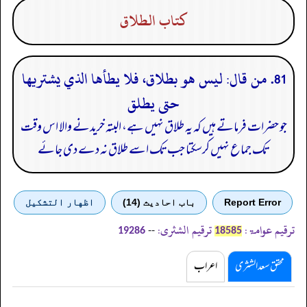
كتاب الطلاق
81. من قال: ليس هو بطلاق، فلا يطأها الذي يشتريها
حتى يطلق
جو حضرات فرماتے ہیں کہ یہ طلاق نہیں ہے، البتہ خریدنے والا اس وقت
تک جماع نہیں کرسکتا جب تک اسے طلاق نہ دے دی جائے
Report Error
باب احادیث (14)
اظهار التشكيل
ترقیم عوامۃ:
ترقیم الشثری:
--
19286
18585
محقق سعد الشثری
اعراب