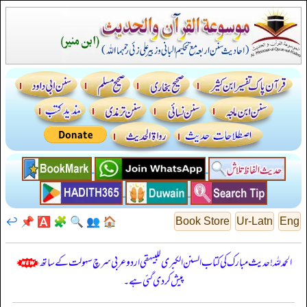
↩️
📌
🅰️
🧩
🔍
👥
🏠
Book Store
Ur-Latn
Eng
الحمدللہ! حدیث مبارک کی کتاب السنن الكبرى للبيهقي اردو عربی سرچ سہولت کے ساتھ
پیش کر دی گئی ہے۔