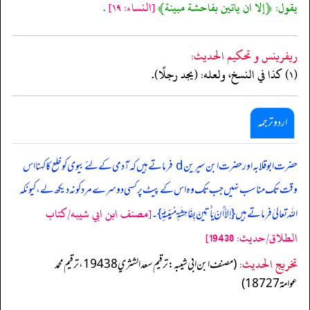
يقول: ﴿إلا ان ياتين بفاحشة مبينة﴾
[النساء: ١٩]
.
ريفرينس و تحكيم الحدیث:
(١) كذا في النسخ، ولعله: (يجد رجلًا).
اردو ترجمہ
حضرت ابو قلابہ اور حضرت ابن سیرین d فرماتے ہیں کہ آدمی کے لئے بیوی کو خلع کا کہنا اس
وقت تک مناسب نہیں جب تک وہ اس کے پیٹ پر کسی دوسرے مرد کو نہ دیکھ لے، کیونکہ
[مصنف ابن ابي شيبه/كتاب
اللہ تعالیٰ فرماتے ہیں {إلاَّ أَنْ یَأْتِینَ بِفَاحِشَۃٍ مُبَیِّنَۃٍ }۔
الطلاق/حدیث: 19438]
تخریج الحدیث:
(مصنف ابن ابي شيبه: ترقيم سعد الشثري 19438، ترقيم محمد
عوامة 18727)