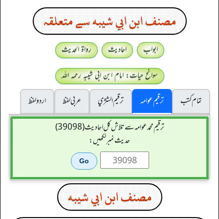
مصنف ابن ابي شيبه سے متعلقہ
ابواب
احادیث
رواۃ الحدیث
سوانح حیات: امام ابن ابی شیبہ رحمہ اللہ
تمام کتب
ترقیم عوامہ
ترقيم الشژي
عربی لفظ
اردو لفظ
ترقیم محمدعوامہ سے تلاش کل احادیث (39098)
حدیث نمبر لکھیں:
مصنف ابن ابي شيبه