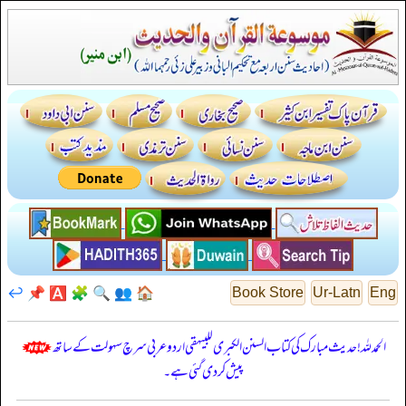
↩️
📌
🅰️
🧩
🔍
👥
🏠
Book Store
Ur-Latn
Eng
الحمدللہ! حدیث مبارک کی کتاب السنن الكبرى للبيهقي اردو عربی سرچ سہولت کے ساتھ
پیش کر دی گئی ہے۔