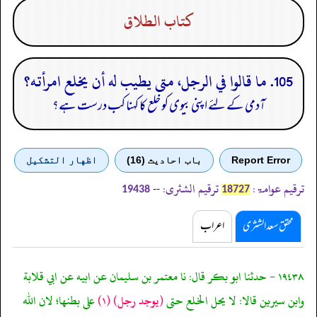
كتاب الطلاق
105. ما قالوا في الرجل، متى يطيب له أن يخلع امرأته؟
آدمی کے لئے اپنی بیوی کو خلع کا کہنا کب درست ہے؟
Report Error
باب احادیث (16)
اظهار التشكيل
ترقیم عوامۃ:
ترقیم الشثری:
--
19438
18727
محقق سعد الشثری
اعراب
١٩٤٣٨ - حدثنا ابو بكر قال: نا معتمر بن سليمان عن ابيه عن ابي قلابة
وابن سيرين قالا: لا يحل الخلع حتى
(يوجد رجل)
(١)
على بطنها؛ لان الله