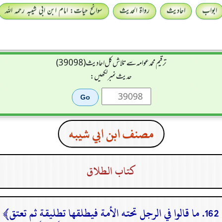
ابواب
احادیث
رواۃ الحدیث
سوانح حیات: امام ابن ابی شیبہ رحمہ اللہ
ترقیم محمدعوامہ سے تلاش کل احادیث (39098)
حدیث نمبر لکھیں:
مصنف ابن ابي شيبه
كتاب الطلاق
162. ما قالوا في الرجل تحته الأمة فيطلقها تطليقة ثم تعتق﴾