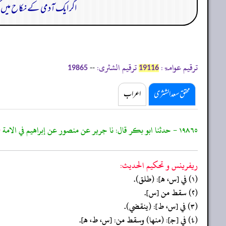
اگر ایک آدمی کے نکاح میں 
ترقیم عوامۃ:
ترقیم الشثری:
--
19865
19116
محقق سعد الشثری
اعراب
١٩٨٦٥ - حدثنا ابو بكر قال: نا جرير عن منصور عن إبراهيم في الامة
(
ريفرينس و تحكيم الحدیث:
(١) في [س، هـ]: (طلق).
(٢) سقط من [س].
(٣) في [س، ط]: (ينقضي).
(٤) في [جـ]: (منها) وسقط من: [س، ط، هـ].