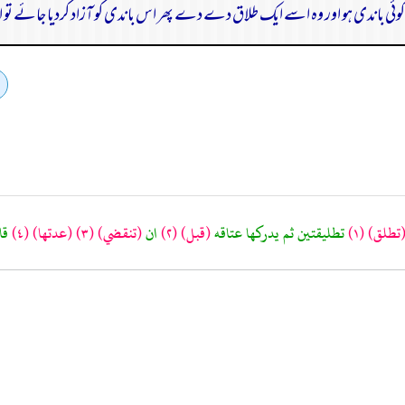
کوئی باندی ہو اور وہ اسے ایک طلاق دے دے پھر اس باندی کو آزاد کردیا جائے تو
تطلق)
(١)
تطليقتين ثم يدركها عتاقه
(قبل)
(٢)
ان
(تنقضي)
(٣)
(عدتها)
(٤)
قال