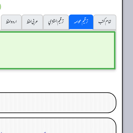
تمام کتب
ترقیم عوامہ
ترقيم الشژي
عربی لفظ
اردو لفظ