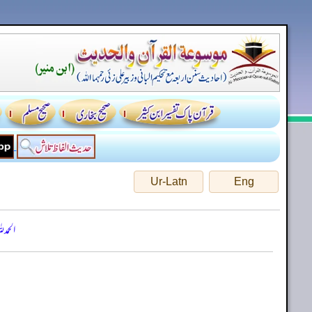
Ur-Latn
Eng
الحمد