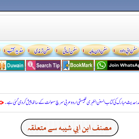
للہ! حدیث مبارک کی کتاب السنن الكبرى للبيهقي اردو عربی سرچ سہولت کے ساتھ پیش کر دی گئی ہے۔
مصنف ابن ابي شيبه سے متعلقہ