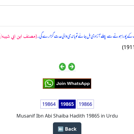
[مصنف ابن ابي شيبه/كتا
ے عدت کے پورا ہونے سے پہلے آزادی مل جائے تو باندی والی عدت گزارے گی۔
19864
19865
19866
Musanif Ibn Abi Shaiba Hadith 19865 in Urdu
Back ⬅️