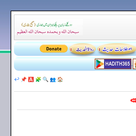
↩️
📌
🅰️
🧩
🔍
👥
🏠