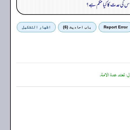
 اس کی عدت کا کیا حکم ہے؟
Report Error
باب احادیث (6)
اظهار التشكيل
: تعتد عدة الامة.