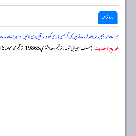
اردو ترجمہ
حضرت ابراہیم رحمہ اللہ فرماتے ہیں کہ اگر کسی باندی کو دو طلاقیں دی جائیں اور پھر اس
تخریج الحدیث:
(مصنف ابن ابي شيبه: ترقيم سعد الشثري 19865، ترقيم محمد عوامة 19116)