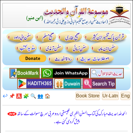
↩️
📌
🅰️
🧩
🔍
👥
🏠
Book Store
Ur-Latn
Eng
الحمدللہ! حدیث مبارک کی کتاب السنن الكبرى للبيهقي اردو عربی سرچ سہولت کے ساتھ
پیش کر دی گئی ہے۔