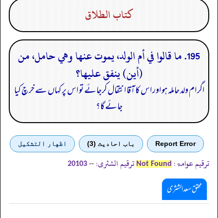
كتاب الطلاق
195. ما قالوا في أم الولد، يموت عنها وهي حامل، من
(أين) ينفق عليها؟
اگر ام ولد حاملہ ہو اور اس کا آقا انتقال کرجائے تو اس پر کہاں سے خرچ کیا
جائے گا؟
Report Error
باب احادیث (3)
اظهار التشكيل
ترقیم عوامۃ:
ترقیم الشثری:
--
20103
Not Found
محقق سعد الشثری