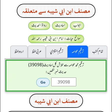
مصنف ابن ابي شيبه سے متعلقہ
ابواب
احادیث
رواۃ الحدیث
سوانح حیات: امام ابن ابی شیبہ رحمہ اللہ
تمام کتب
ترقیم عوامہ
ترقيم الشژي
عربی لفظ
اردو لفظ
ترقیم محمدعوامہ سے تلاش کل احادیث (39098)
حدیث نمبر لکھیں:
مصنف ابن ابي شيبه