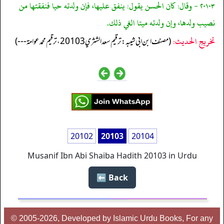
٢٠١٠٣ - وقال: كان الحسن يقول: ينفق عليها، فإن ولدته حيا فنفقتها من
نصيب ولدها، وإن ولدته ميتا الغي ذلك.
تخریج الحدیث:
(مصنف ابن ابي شيبه: ترقيم سعد الشثري 20103، ترقيم محمد عوامة ---)
20102
20103
20104
Musanif Ibn Abi Shaiba Hadith 20103 in Urdu
Back ⬅️
© 2005-2026, Developed by Islamic Urdu Books, For any