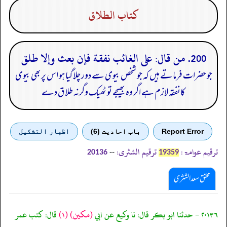
كتاب الطلاق
200. من قال: على الغائب نفقة فإن بعث وإلا طلق
جو حضرات فرماتے ہیں کہ جو شخص بیوی سے دور چلا گیا ہو اس پربھی بیوی
کانفقہ لازم ہے اگر وہ بھیجے تو ٹھیک وگرنہ طلا ق دے
Report Error
باب احادیث (6)
اظهار التشكيل
ترقیم عوامۃ:
ترقیم الشثری:
--
20136
19359
محقق سعد الشثری
٢٠١٣٦ - حدثنا ابو بكر قال: نا وكيع عن ابي
(مكين)
(١)
قال: كتب عمر