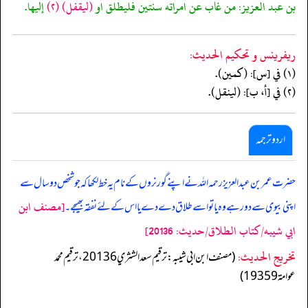
بن عبد العزيز: من غاب عن امراته سنتين فليطلق او
(ليقفل)
(٢)
إليها.
ريفرينس و تحكيم الحدیث:
(١) في [س]: (كمين).
(٢) في [أ، ب]: (لينقل).
اردو ترجمہ
حضرت عمر بن عبدالعزیز رحمہ اللہ نے اپنے گورنروں کے نام یہ خط لکھا کہ جو شخص دو سال سے
[مصنف ابن
اپنی بیوی سے دور ہے وہ یا تو اسے طلاق دے دے یا اس کے لئے نفقہ بھیجے۔
ابي شيبه/كتاب الطلاق/حدیث: 20136]
تخریج الحدیث:
(مصنف ابن ابي شيبه: ترقيم سعد الشثري 20136، ترقيم محمد
عوامة 19359)