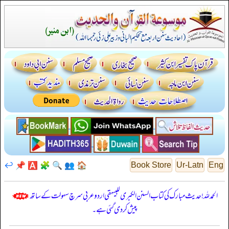
↩️
📌
🅰️
🧩
🔍
👥
🏠
Book Store
Ur-Latn
Eng
الحمدللہ! حدیث مبارک کی کتاب السنن الكبرى للبيهقي اردو عربی سرچ سہولت کے ساتھ
پیش کر دی گئی ہے۔