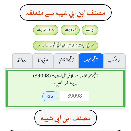
مصنف ابن ابي شيبه سے متعلقہ
ابواب
احادیث
رواۃ الحدیث
سوانح حیات: امام ابن ابی شیبہ رحمہ اللہ
تمام کتب
ترقیم عوامہ
ترقيم الشژي
عربی لفظ
اردو لفظ
ترقیم محمدعوامہ سے تلاش کل احادیث (39098)
حدیث نمبر لکھیں:
مصنف ابن ابي شيبه