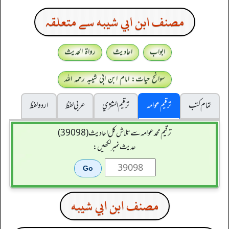
مصنف ابن ابي شيبه سے متعلقہ
ابواب
احادیث
رواۃ الحدیث
سوانح حیات: امام ابن ابی شیبہ رحمہ اللہ
تمام کتب
ترقیم عوامہ
ترقيم الشژي
عربی لفظ
اردو لفظ
ترقیم محمدعوامہ سے تلاش کل احادیث (39098)
حدیث نمبر لکھیں:
مصنف ابن ابي شيبه