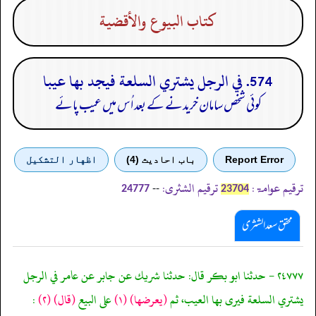
كتاب البيوع والأقضية
574. في الرجل يشتري السلعة فيجد بها عيبا
کوئی شخص سامان خریدنے کے بعد اُس میں عیب پائے
Report Error
باب احادیث (4)
اظهار التشكيل
ترقیم عوامۃ:
ترقیم الشثری:
--
24777
23704
محقق سعد الشثری
٢٤٧٧٧ - حدثنا ابو بكر قال: حدثنا شريك عن جابر عن عامر في الرجل
يشتري السلعة فيرى بها العيب، ثم
(يعرضها)
(١)
على البيع
(قال)
(٢)
: