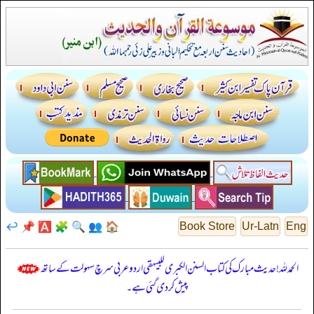
↩️
📌
🅰️
🧩
🔍
👥
🏠
Book Store
Ur-Latn
Eng
الحمدللہ! حدیث مبارک کی کتاب السنن الكبرى للبيهقي اردو عربی سرچ سہولت کے ساتھ
پیش کر دی گئی ہے۔