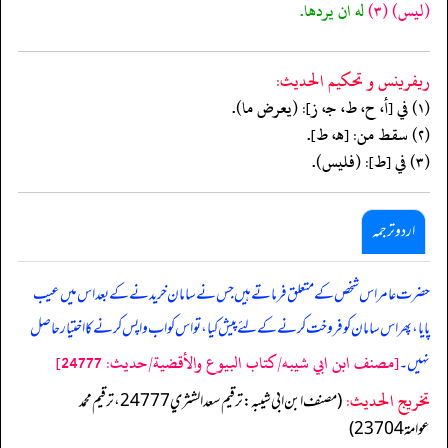
(ليس)
(٣)
له ان يردها.
ريفرينس و تحكيم الحدیث:
(١) في [أ، ح، ط، جـ، ز]: (يعرض ما).
(٢) سقط من: [هـ، ط].
(٣) في [ط]: (فليس).
اردو ترجمہ
حضرت عامر اس شخص کے متعلق فرماتے ہیں جس نے سامان خریدنے کے بعد اس میں عیب
پایا، پھر اس سامان کو فروخت کرنے کے لئے پیش کیا، تو اس کو اب واپس کرنے کا اختیار حاصل
[مصنف ابن ابي شيبه/كتاب البيوع والأقضية/حدیث: 24777]
نہیں۔
تخریج الحدیث:
(مصنف ابن ابي شيبه: ترقيم سعد الشثري 24777، ترقيم محمد
عوامة 23704)