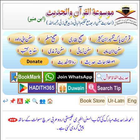
↩️
📌
🅰️
🧩
🔍
👥
🏠
Book Store
Ur-Latn
Eng
الحمدللہ! حدیث مبارک کی کتاب السنن الكبرى للبيهقي اردو عربی سرچ سہولت کے ساتھ
پیش کر دی گئی ہے۔