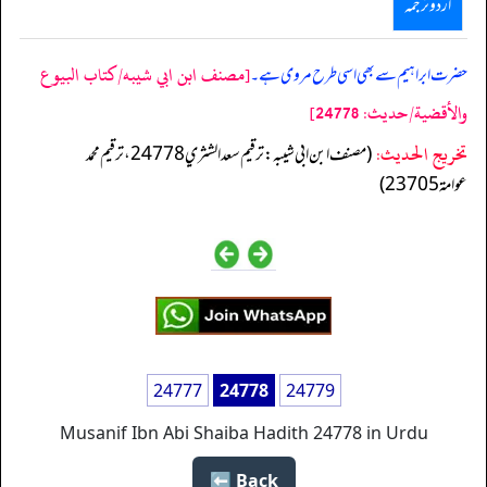
اردو ترجمہ
[مصنف ابن ابي شيبه/كتاب البيوع
حضرت ابراہیم سے بھی اسی طرح مروی ہے۔
والأقضية/حدیث: 24778]
تخریج الحدیث:
(مصنف ابن ابي شيبه: ترقيم سعد الشثري 24778، ترقيم محمد
عوامة 23705)
24777
24778
24779
Musanif Ibn Abi Shaiba Hadith 24778 in Urdu
Back ⬅️