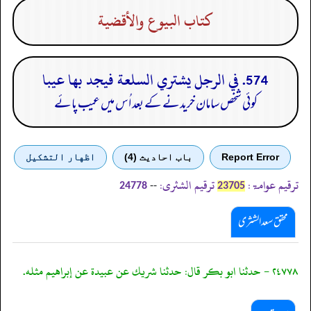
كتاب البيوع والأقضية
574. في الرجل يشتري السلعة فيجد بها عيبا
کوئی شخص سامان خریدنے کے بعد اُس میں عیب پائے
Report Error
باب احادیث (4)
اظهار التشكيل
ترقیم عوامۃ:
ترقیم الشثری:
--
24778
23705
محقق سعد الشثری
٢٤٧٧٨ - حدثنا ابو بكر قال: حدثنا شريك عن عبيدة عن إبراهيم مثله.