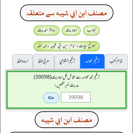
مصنف ابن ابي شيبه سے متعلقہ
ابواب
احادیث
رواۃ الحدیث
سوانح حیات: امام ابن ابی شیبہ رحمہ اللہ
تمام کتب
ترقیم عوامہ
ترقيم الشژي
عربی لفظ
اردو لفظ
ترقیم محمدعوامہ سے تلاش کل احادیث (39098)
حدیث نمبر لکھیں:
مصنف ابن ابي شيبه