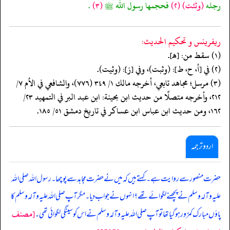
رجله
(وثئت)
(٢)
فحجمها رسول الله ﷺ
(٣)
.
ريفرينس و تحكيم الحدیث:
(١) سقط من: [هـ].
(٢) في [أ، ح، ط]: (وثبت)، وفي [ز]: (وثيت).
(٣) مرسل؛ مجاهد تابعي، أخرجه مالك ١/ ٣٤٩ (٧٧٦)، والشافعي في الأم ٧/
٢١٢، وأخرجه متصلًا من حديث ابن بحينة: ابن عبد البر في التمهيد ٢٣/
١٦٢، ومن حديث ابن عباس ابن عساكر في تاريخ دمشق ٥١/ ١٨٥.
اردو ترجمہ
حضرت منصور سے روایت ہے۔ کہتے ہیں کہ میں نے حضرت مجاہد سے پوچھا۔ رسول اللہ صلی اللہ
علیہ وآلہ وسلم نے پچھنے لگوائے تھے؟ انہوں نے جواب دیا۔ مگر آپ صلی اللہ علیہ وآلہ وسلم کا
[مصنف
پاؤں مبارک کمزور ہوگیا تھا تو آپ صلی اللہ علیہ وآلہ وسلم نے اس کو سینگی لگوائی تھی۔