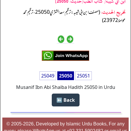
ابن ابي شيبه/ كتاب الطب/حدیث: 25050]
تخریج الحدیث:
(مصنف ابن ابي شيبه: ترقيم سعد الشثري 25050، ترقيم محمد
عوامة 23972)
25049
25050
25051
Musanif Ibn Abi Shaiba Hadith 25050 in Urdu
Back ⬅️
© 2005-2026, Developed by Islamic Urdu Books, For any
query, please WhatsApp us at +92 331 5902482 or email us