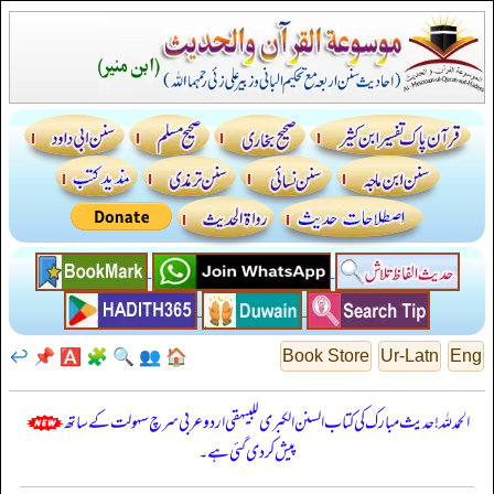
↩️
📌
🅰️
🧩
🔍
👥
🏠
Book Store
Ur-Latn
Eng
الحمدللہ! حدیث مبارک کی کتاب السنن الكبرى للبيهقي اردو عربی سرچ سہولت کے ساتھ
پیش کر دی گئی ہے۔