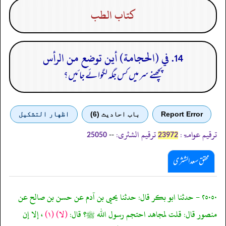
كتاب الطب
14. في (الحجامة) أين توضع من الرأس
پچھنے سر میں کس جگہ لگوائے جائیں؟
Report Error
باب احادیث (6)
اظهار التشكيل
ترقیم عوامۃ:
ترقیم الشثری:
--
25050
23972
محقق سعد الشثری
٢٥٠٥٠ - حدثنا ابو بكر قال: حدثنا يحيى بن آدم عن حسن بن صالح عن
منصور قال: قلت لمجاهد احتجم رسول الله ﷺ؟ قال:
(لا)
(١)
، إلا إن