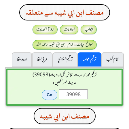
مصنف ابن ابي شيبه سے متعلقہ
ابواب
احادیث
رواۃ الحدیث
سوانح حیات: امام ابن ابی شیبہ رحمہ اللہ
تمام کتب
ترقیم عوامہ
ترقيم الشژي
عربی لفظ
اردو لفظ
ترقیم محمدعوامہ سے تلاش کل احادیث (39098)
حدیث نمبر لکھیں:
مصنف ابن ابي شيبه