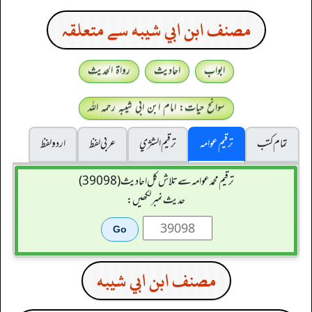
مصنف ابن ابي شيبه سے متعلقہ
ابواب
احادیث
رواۃ الحدیث
سوانح حیات: امام ابن ابی شیبہ رحمہ اللہ
تمام کتب
ترقیم عوامہ
ترقيم الشژي
عربی لفظ
اردو لفظ
ترقیم محمدعوامہ سے تلاش کل احادیث (39098)
حدیث نمبر لکھیں:
مصنف ابن ابي شيبه