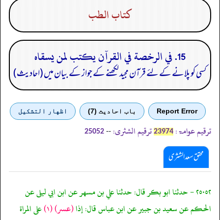
كتاب الطب
15. في الرخصة في القرآن يكتب لمن يسقاه
کسی کو پلانے کے لئے قرآن مجید لکھنے کے جواز کے بیان میں (احادیث)
Report Error
باب احادیث (7)
اظهار التشكيل
ترقیم عوامۃ:
ترقیم الشثری:
--
25052
23974
محقق سعد الشثری
٢٥٠٥٢ - حدثنا ابو بكر قال: حدثنا علي بن مسهر عن ابن ابي ليلى عن
الحكم عن سعيد بن جبير عن ابن عباس قال: إذا
(عسر)
(١)
على المراة