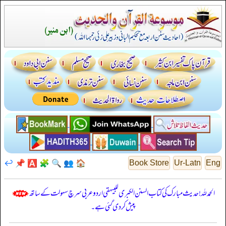
↩️
📌
🅰️
🧩
🔍
👥
🏠
Book Store
Ur-Latn
Eng
الحمدللہ! حدیث مبارک کی کتاب السنن الكبرى للبيهقي اردو عربی سرچ سہولت کے ساتھ
پیش کر دی گئی ہے۔