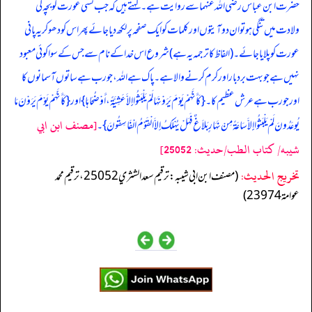
حضرت ابن عباس رضی اللہ عنہما سے روایت ہے۔ کہتے ہیں کہ جب کسی عورت کو بچہ کی
ولادت میں تنگی ہو تو ان دو آیتوں اور کلمات کو ایک صفحہ پر لکھ دیا جائے پھر اس کو دھو کر یہ پانی
عورت کو پلایا جائے۔ (الفاظ کا ترجمہ یہ ہے) شروع اس خدا کے نام سے جس کے سوا کوئی معبود
نہیں ہے جو بہت بردبار اور کرم کرنے والا ہے۔ پاک ہے اللہ، جو رب ہے ساتوں آسمانوں کا
اور جو رب ہے عرش عظیم کا۔ { کَأَنَّہُمْ یَوْمَ یَرَوْنَہَا لَمْ یَلْبَثُوا إِلاَّ عَشِیَّۃً، أَوْ ضُحَاہَا } اور { کَأَنَّہُمْ یَوْمَ یَرَوْنَ مَا
[مصنف ابن ابي
یُوعَدُونَ لَمْ یَلْبَثُوا إِلاَّ سَاعَۃً مِنْ نَہَارٍ بَلاَغٌ فَہَلْ یُہْلَکُ إلاَّ الْقَوْمُ الْفَاسِقُونَ }۔
شيبه/ كتاب الطب/حدیث: 25052]
تخریج الحدیث:
(مصنف ابن ابي شيبه: ترقيم سعد الشثري 25052، ترقيم محمد
عوامة 23974)