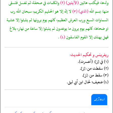
ولدها، فيكتب هاتين
(الآيتين)
(٢)
والكلمات في صحفة، ثم تغسل فتسقى
منها: بسم الله
(الذي)
(٣)
لا إله إلا هو الحليم الكريم، سبحان الله رب
السماوات السبع ورب العرش العظيم، كانهم يوم يرونها لم يلبثوا إلا عشية
او ضحاها، كانهم يوم يرون ما يوعدون لم يلبثوا إلا ساعة من نهار، بلاغ
فهل يهلك إلا القوم الفاسقون
(٤)
.
ريفرينس و تحكيم الحدیث:
(١) في [ز]: (أعسرت).
(٢) سقطت من: [ز].
(٣) سقط من: [ز].
(٤) ضعيف؛ لحال ابن أبي ليلى.
اردو ترجمہ