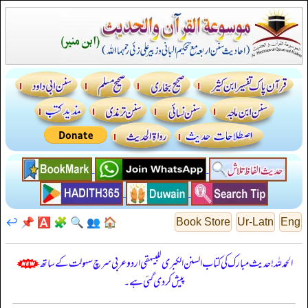
↩️
📌
🅰️
🧩
🔍
👥
🏠
Book Store
Ur-Latn
Eng
الحمدللہ! حدیث مبارک کی کتاب السنن الكبرى للبيهقي اردو عربی سرچ سہولت کے ساتھ
پیش کر دی گئی ہے۔