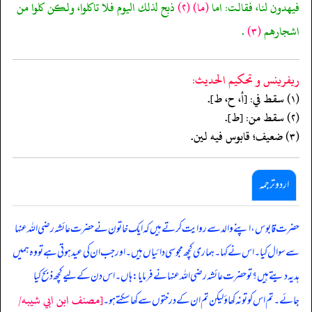
فيهدون لنا، فقالت: اما
(ما)
(٢)
ذبح لذلك اليوم فلا تاكلوا، ولكن كلوا من
اشجارهم
(٣)
.
ريفرينس و تحكيم الحدیث:
(١) سقط في: [أ، ح، ط].
(٢) سقط من: [ط].
(٣) ضعيف؛ قابوس فيه لين.
اردو ترجمہ
حضرت قابوس، اپنے والد سے روایت کرتے ہیں کہ ایک خاتون نے حضرت عائشہ رضی اللہ عنہا
سے سوال کیا۔ اس نے کہا۔ ہماری کچھ مجوسی دائیاں ہیں۔ اور جب ان کی عید ہوتی ہے تو وہ ہمیں
ہدیہ دیتے ہیں؟ تو حضرت عائشہ رضی اللہ عنہا نے فرمایا: ہاں۔ اس دن کے لیے کچھ ذبح کیا
[مصنف ابن ابي شيبه/
جائے۔ تم اس کو تو نہ کھاؤ لیکن تم ان کے درختوں سے کھا سکتے ہو۔