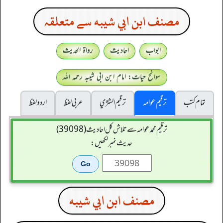
مصنف ابن ابي شيبه سے متعلقہ
ابواب
احادیث
رواۃ الحدیث
سوانح حیات: امام ابن ابی شیبہ رحمہ اللہ
تمام کتب
ترقیم عوامہ
ترقيم الشژي
عربی لفظ
اردو لفظ
ترقیم محمدعوامہ سے تلاش کل احادیث (39098)
حدیث نمبر لکھیں:
مصنف ابن ابي شيبه