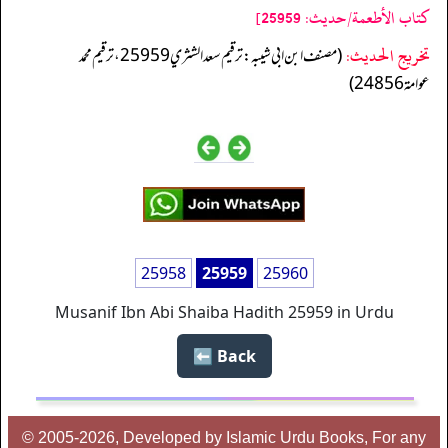
كتاب الأطعمة/حدیث: 25959]
تخریج الحدیث:
(مصنف ابن ابي شيبه: ترقيم سعد الشثري 25959، ترقيم محمد
عوامة 24856)
25958
25959
25960
Musanif Ibn Abi Shaiba Hadith 25959 in Urdu
Back ⬅️
© 2005-2026, Developed by Islamic Urdu Books, For any