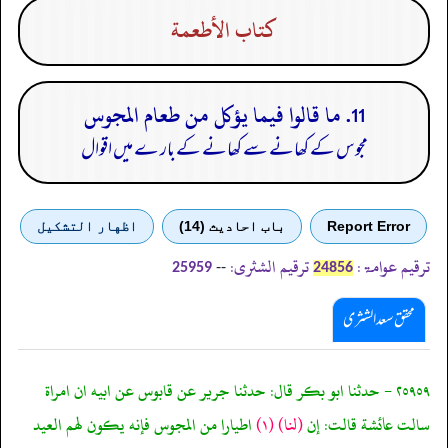
كتاب الأطعمة
11. ما قالوا فيما يؤكل من طعام المجوس
مجوس کے کھانے سے کھانے کے بار ے میں اقوال
Report Error
باب احادیث (14)
اظهار التشكيل
ترقیم عوامۃ:
ترقیم الشثری:
--
25959
24856
محقق سعد الشثری
٢٥٩٥٩ - حدثنا ابو بكر قال: حدثنا جرير عن قابوس عن ابيه ان امراة
سالت عائشة قالت: إن
(لنا)
(١)
اطيارا من المجوس فإنه يكون لهم العيد