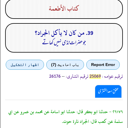
كتاب الأطعمة
39. من كان لا يأكل الجراد؟
جو حضرات ٹڈی نہیں کھاتے
Report Error
باب احادیث (7)
اظهار التشكيل
ترقیم عوامۃ:
ترقیم الشثری:
--
26176
25069
محقق سعد الشثری
٢٦١٧٦ - حدثنا ابو بكر قال: حدثنا ابو اسامة عن محمد بن عمرو عن ابي
سلمة عن كعب قال: الجراد نثرة حوت.