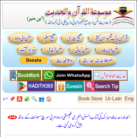
↩️
📌
🅰️
🧩
🔍
👥
🏠
Book Store
Ur-Latn
Eng
الحمدللہ! حدیث مبارک کی کتاب السنن الكبرى للبيهقي اردو عربی سرچ سہولت کے ساتھ
پیش کر دی گئی ہے۔