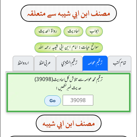
مصنف ابن ابي شيبه سے متعلقہ
ابواب
احادیث
رواۃ الحدیث
سوانح حیات: امام ابن ابی شیبہ رحمہ اللہ
تمام کتب
ترقیم عوامہ
ترقيم الشژي
عربی لفظ
اردو لفظ
ترقیم محمدعوامہ سے تلاش کل احادیث (39098)
حدیث نمبر لکھیں:
مصنف ابن ابي شيبه