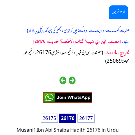
اردو ترجمہ
حضرت کعب سے روایت ہے، وہ کہتے ہیں کہ ٹڈی، مچھلی کی چھینک (کی پیداوار)
[مصنف ابن ابي شيبه/كتاب الأطعمة/حدیث: 26176]
ہے۔
تخریج الحدیث:
(مصنف ابن ابي شيبه: ترقيم سعد الشثري 26176، ترقيم محمد
عوامة 25069)
26175
26176
26177
Musanif Ibn Abi Shaiba Hadith 26176 in Urdu