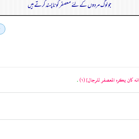
جو لوگ مردوں کے لئے معصفر کو ناپسند کرتے ہیں
نه كان يكره المعصفر للرجال]
(١)
.