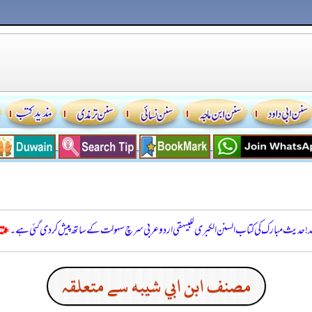
للہ! حدیث مبارک کی کتاب السنن الكبرى للبيهقي اردو عربی سرچ سہولت کے ساتھ پیش کر دی گئی ہے۔
مصنف ابن ابي شيبه سے متعلقہ