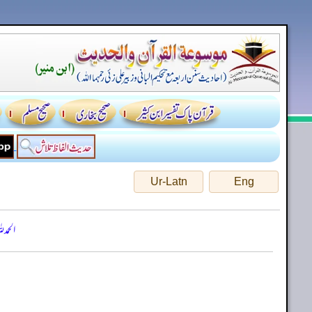
Ur-Latn
Eng
الحمد