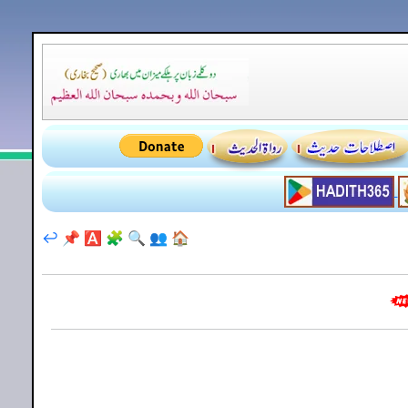
↩️
📌
🅰️
🧩
🔍
👥
🏠