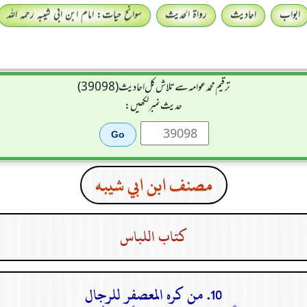
ابواب
احادیث
رواۃ الحدیث
سوانح حیات: امام ابن ابی شیبہ رحمہ اللہ
ترقیم محمدعوامہ سے تلاش کل احادیث (39098)
حدیث نمبر لکھیں:
مصنف ابن ابي شيبه
كتاب اللباس
10. من كره المعصفر للرجال