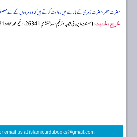
حضرت معمر، حضرت زہری کے بارے میں روایت کرتے ہیں کہ وہ مردوں کے لئے معصفر ک
تخریج الحدیث:
(مصنف ابن ابي شيبه: ترقيم سعد الشثري 26341، ترقيم محمد عوامة 25231)
or email us at islamicurdubooks@gmail.com