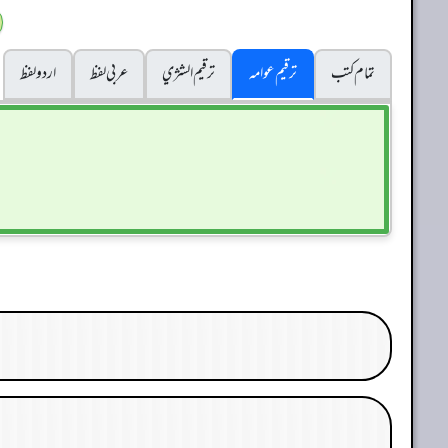
تمام کتب
ترقیم عوامہ
ترقيم الشژي
عربی لفظ
اردو لفظ