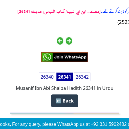
[مصنف ابن ابي شيبه/كتاب اللباس/حدیث: 26341]
و ناپسند کرتے تھے۔
26340
26341
26342
Musanif Ibn Abi Shaiba Hadith 26341 in Urdu
Back ⬅️
ooks, For any query, please WhatsApp us at +92 331 5902482 