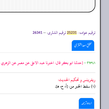
ترقیم عوامۃ:
ترقیم الشثری:
--
26341
25231
محقق سعد الشثری
٢٦٣٤١ -
[حدثنا ابو بكر قال: اخبرنا عبد الاعلى عن معمر عن الزهري ا
ريفرينس و تحكيم الحدیث:
(١) سقط الخبر من: [أ، ح، هـ].
اردو ترجمہ