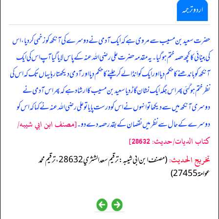
اردو ترجمہ
حضرت سعیدبن مسیب سے مروی ہے کہ ایک آدمی نے دوسرے کی آنکھ کو زخمی کردیا، اس
کی بینائی کا کچھ حصہ ختم ہوگیا۔ یہ مقدمہ حضرت علی رضی اللہ عنہ کے پاس لایا گیا آپ اس کی ایک
آنکھ کو باندھنے کا حکم دیا اور ایک کو انڈا لے کر چلنے کا حکم دیا اور آدمی دیکھتا رہا یہاں تک کہ اس کی
نظر ختم ہوگئی پھر اس جگہ ایک نشان گاڑ دیا سعید بن مسیب کا ارشاد ہے کہ پھر اس آدمی نے
دوسری آنکھ میں سے دیکھا تو انہوں نے اس کو درست پایا تو علی رضی اللہ عنہ نے کہا کہ اس کو
[مصنف ابن ابي شيبه/
دوسرے کے حال سے نظر میں نقصان کے بقدر حصہ دے دو۔
كتاب الديات/حدیث: 28632]
تخریج الحدیث:
(مصنف ابن ابي شيبه: ترقيم سعد الشثري 28632، ترقيم محمد
عوامة 27455)