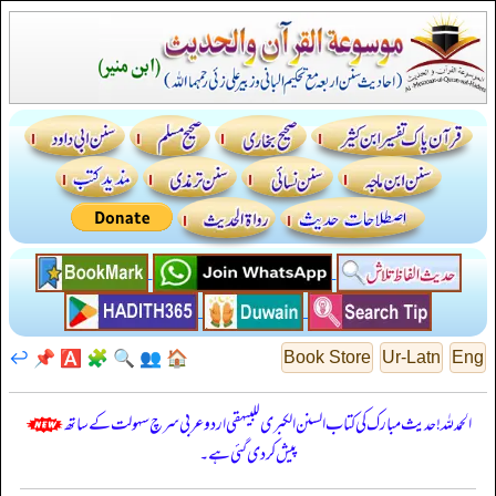
↩️
📌
🅰️
🧩
🔍
👥
🏠
Book Store
Ur-Latn
Eng
الحمدللہ! حدیث مبارک کی کتاب السنن الكبرى للبيهقي اردو عربی سرچ سہولت کے ساتھ
پیش کر دی گئی ہے۔