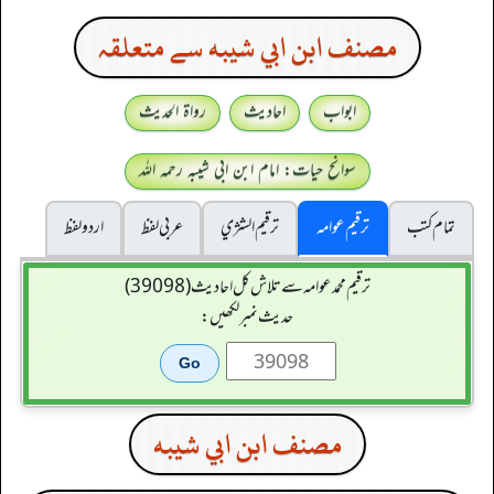
مصنف ابن ابي شيبه سے متعلقہ
ابواب
احادیث
رواۃ الحدیث
سوانح حیات: امام ابن ابی شیبہ رحمہ اللہ
تمام کتب
ترقیم عوامہ
ترقيم الشژي
عربی لفظ
اردو لفظ
ترقیم محمدعوامہ سے تلاش کل احادیث (39098)
حدیث نمبر لکھیں:
مصنف ابن ابي شيبه