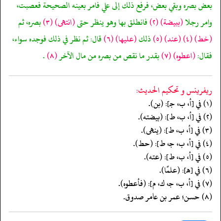
بعض بصره وبقي بعض، فرفع ذلك إلى علي فامر بعينه الصحيحة فعصبت،
وامر رجلا
(ببيضة)
(٢)
فانطلق بها وهو ينظر حتى
(انتهى)
(٣)
بصره، ثم
(خط)
(٤)
(عند)
(٥)
ذلك
(عليها)
(٦)
قال: ثم نظر في ذلك فوجده سواء،
فقال:
(اعطوه)
(٧)
بقدر ما نقص من بصره من مال الآخر
(٨)
.
ريفرينس و تحكيم الحدیث:
(١) في [أ، ب، جـ]: (بن).
(٢) في [أ، ب، ط]: (بيضته).
(٣) في [أ، ب، ط]: (ينهى).
(٤) في [أ، ب، جـ، ط]: (حط).
(٥) في [أ، ب، ط]: (عته).
(٦) في [هـ]: (علمًا).
(٧) في [أ، ب، جـ، ك، م]: (فأعطوه).
(٨) حسن؛ عمر بن عامر صدوق.