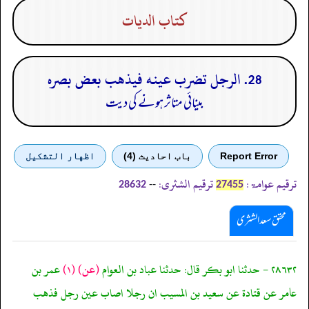
كتاب الديات
28. الرجل تضرب عينه فيذهب بعض بصره
بینائی متاثر ہونے کی دیت
Report Error
باب احادیث (4)
اظهار التشكيل
ترقیم عوامۃ:
ترقیم الشثری:
--
28632
27455
محقق سعد الشثری
٢٨٦٣٢ - حدثنا ابو بكر قال: حدثنا عباد بن العوام
(عن)
(١)
عمر بن
عامر عن قتادة عن سعيد بن المسيب ان رجلا اصاب عين رجل فذهب