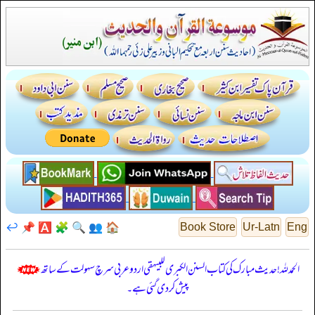
↩️
📌
🅰️
🧩
🔍
👥
🏠
Book Store
Ur-Latn
Eng
الحمدللہ! حدیث مبارک کی کتاب السنن الكبرى للبيهقي اردو عربی سرچ سہولت کے ساتھ
پیش کر دی گئی ہے۔