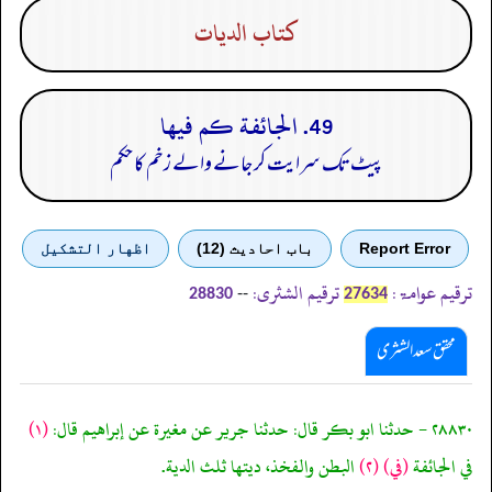
كتاب الديات
49. الجائفة كم فيها
پیٹ تک سرایت کر جانے والے زخم کا حکم
Report Error
باب احادیث (12)
اظهار التشكيل
ترقیم عوامۃ:
ترقیم الشثری:
--
28830
27634
محقق سعد الشثری
٢٨٨٣٠ - حدثنا ابو بكر قال: حدثنا جرير عن مغيرة عن إبراهيم قال:
(١)
في الجائفة
(في)
(٢)
البطن والفخذ، ديتها ثلث الدية.