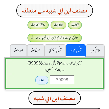
مصنف ابن ابي شيبه سے متعلقہ
ابواب
احادیث
رواۃ الحدیث
سوانح حیات: امام ابن ابی شیبہ رحمہ اللہ
تمام کتب
ترقیم عوامہ
ترقيم الشژي
عربی لفظ
اردو لفظ
ترقیم محمدعوامہ سے تلاش کل احادیث (39098)
حدیث نمبر لکھیں:
مصنف ابن ابي شيبه