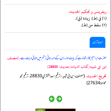
ريفرينس و تحكيم الحدیث:
(١) في [ط]: زيادة (في).
(٢) سقط من [ط].
اردو ترجمہ
[مصنف
حضرت ابراہیم کا ارشاد ہے کہ پیٹ اور ران کے اندرونی زخم میں تہائی دیت ہے۔
ابن ابي شيبه/كتاب الديات/حدیث: 28830]
تخریج الحدیث:
(مصنف ابن ابي شيبه: ترقيم سعد الشثري 28830، ترقيم محمد
عوامة 27634)