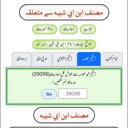
مصنف ابن ابي شيبه سے متعلقہ
ابواب
احادیث
رواۃ الحدیث
سوانح حیات: امام ابن ابی شیبہ رحمہ اللہ
تمام کتب
ترقیم عوامہ
ترقيم الشژي
عربی لفظ
اردو لفظ
ترقیم محمدعوامہ سے تلاش کل احادیث (39098)
حدیث نمبر لکھیں:
مصنف ابن ابي شيبه