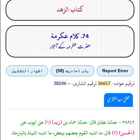
كتاب الزهد
74. كلام عكرمة
حضرت عکرمہ کے آثار
Report Error
باب احادیث (59)
اظهار التشكيل
ترقیم عوامۃ:
ترقیم الشثری:
--
38246
36657
محقق سعد الشثری
٣٨٢٤٦ - حدثنا عفان قال: حدثنا حماد بن
(زيد)
(١)
عن ايوب عن
(الحسن)
(٢)
قال: ما اشبه القوم بعضهم ببعض، ما اشبه الليلة بالبارحة.