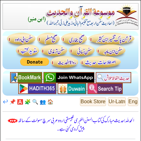
↩️
📌
🅰️
🧩
🔍
👥
🏠
Book Store
Ur-Latn
Eng
الحمدللہ! حدیث مبارک کی کتاب السنن الكبرى للبيهقي اردو عربی سرچ سہولت کے ساتھ
پیش کر دی گئی ہے۔