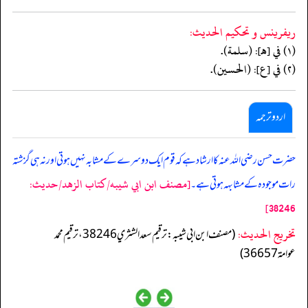
ريفرينس و تحكيم الحدیث:
(١) في [هـ]: (سلمة).
(٢) في [ع]: (الحسين).
اردو ترجمہ
حضرت حسن رضی اللہ عنہ کا ارشاد ہے کہ قوم ایک دوسرے کے مشابہ نہیں ہوتی اور نہ ہی گزشتہ
[مصنف ابن ابي شيبه/كتاب الزهد/حدیث:
رات موجودہ کے مشابہہ ہوتی ہے۔
38246]
تخریج الحدیث:
(مصنف ابن ابي شيبه: ترقيم سعد الشثري 38246، ترقيم محمد
عوامة 36657)