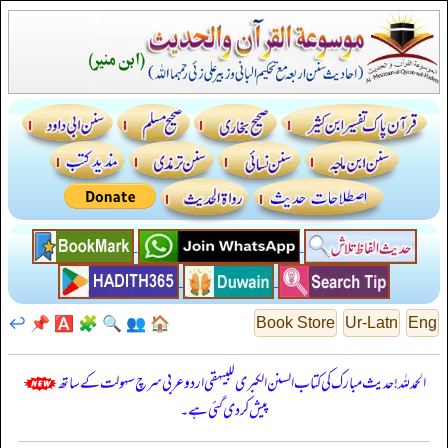
↩️
📌
🅰️
🧩
🔍
👥
🏠
Book Store
Ur-Latn
Eng
الحمدللہ! حدیث مبارک کی کتاب السنن الكبرى للبيهقي اردو عربی سرچ سہولت کے ساتھ
پیش کر دی گئی ہے۔