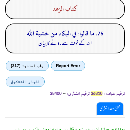
كتاب الزهد
75. ما قالوا: في البكاء من خشية الله
اللہ کے خوف سے رونے کا بیان
Report Error
باب احادیث (217)
اظهار التشكيل
ترقیم عوامۃ:
ترقیم الشثری:
--
38400
36810
محقق سعد الشثری
٣٨٤٠٠ - حدثنا غندر عن شعبة قال: سمعت ابا معشر الذي يروي عن