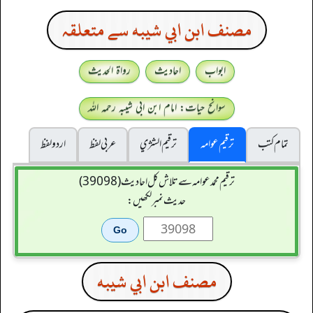
مصنف ابن ابي شيبه سے متعلقہ
ابواب
احادیث
رواۃ الحدیث
سوانح حیات: امام ابن ابی شیبہ رحمہ اللہ
تمام کتب
ترقیم عوامہ
ترقيم الشژي
عربی لفظ
اردو لفظ
ترقیم محمدعوامہ سے تلاش کل احادیث (39098)
حدیث نمبر لکھیں:
مصنف ابن ابي شيبه