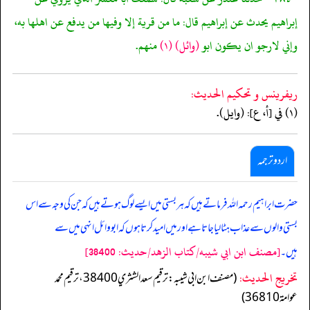
إبراهيم يحدث عن إبراهيم قال: ما من قرية إلا وفيها من يدفع عن اهلها به،
وإني لارجو ان يكون ابو
(وائل)
(١)
منهم.
ريفرينس و تحكيم الحدیث:
(١) في [أ، ع]: (وايل).
اردو ترجمہ
حضرت ابراہیم رحمہ اللہ فرماتے ہیں کہ ہر بستی میں ایسے لوگ ہوتے ہیں کہ جن کی وجہ سے اس
بستی والوں سے عذاب ہٹا لیا جاتا ہے اور میں امید کرتا ہوں کہ ابو وائل انہی میں سے
[مصنف ابن ابي شيبه/كتاب الزهد/حدیث: 38400]
ہیں۔
تخریج الحدیث:
(مصنف ابن ابي شيبه: ترقيم سعد الشثري 38400، ترقيم محمد
عوامة 36810)