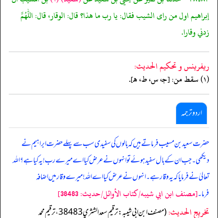
إبراهيم اول من راى الشيب فقال: يا رب ما هذا؟ قال: الوقار، قال: اللهم
زدني وقارا.
ريفرينس و تحكيم الحدیث:
(١) سقط من: [جـ، س، ط، هـ].
اردو ترجمہ
حضرت سعید بن مسیب فرماتے ہیں کہ بالوں کی سفیدی سب سے پہلے حضرت ابراہیم نے
دیکھی۔ جب ان کے بال سفید ہوئے تو انہوں نے عرض کیا اے میرے رب! یہ کیا ہے؟ اللہ
تعالیٰ نے فرمایا کہ یہ وقار ہے۔ انہوں نے عرض کیا اے اللہ! میرے وقار میں اضافہ
[مصنف ابن ابي شيبه/كتاب الأوائل/حدیث: 38483]
فرما۔
تخریج الحدیث:
(مصنف ابن ابي شيبه: ترقيم سعد الشثري 38483، ترقيم محمد