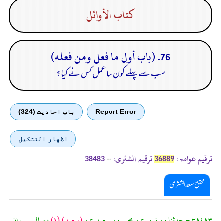
كتاب الأوائل
76. (باب أول ما فعل ومن فعله)
سب سے پہلے کون سا عمل کس نے کیا؟
Report Error
باب احادیث (324)
اظهار التشكيل
ترقیم عوامۃ:
ترقیم الشثری:
--
38483
36889
محقق سعد الشثری
٣٨٤٨٣ - حدثنا بن نمير عن يحيى بن سعيد عن
(سعيد)
(١)
بن المسيب ان