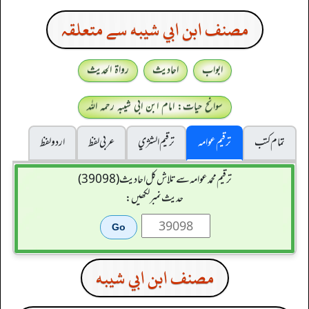
مصنف ابن ابي شيبه سے متعلقہ
ابواب
احادیث
رواۃ الحدیث
سوانح حیات: امام ابن ابی شیبہ رحمہ اللہ
تمام کتب
ترقیم عوامہ
ترقيم الشژي
عربی لفظ
اردو لفظ
ترقیم محمدعوامہ سے تلاش کل احادیث (39098)
حدیث نمبر لکھیں:
مصنف ابن ابي شيبه