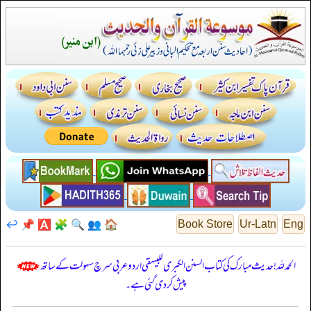
↩️
📌
🅰️
🧩
🔍
👥
🏠
Book Store
Ur-Latn
Eng
الحمدللہ! حدیث مبارک کی کتاب السنن الكبرى للبيهقي اردو عربی سرچ سہولت کے ساتھ
پیش کر دی گئی ہے۔