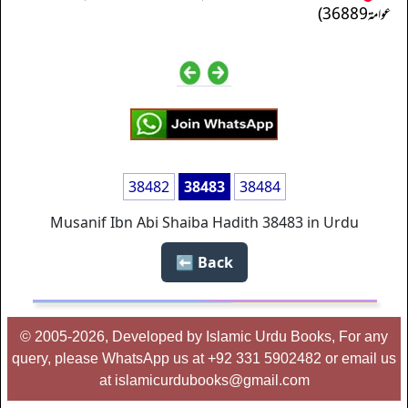
عوامة 36889)
38482
38483
38484
Musanif Ibn Abi Shaiba Hadith 38483 in Urdu
Back ⬅️
© 2005-2026, Developed by Islamic Urdu Books, For any
query, please WhatsApp us at +92 331 5902482 or email us
at islamicurdubooks@gmail.com